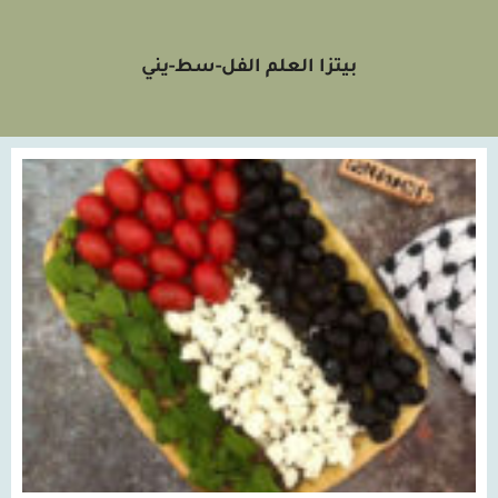
بيتزا العلم الفل-سط-يني