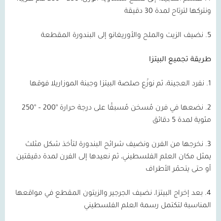
ونتركها لترتاح لمدة 30 دقيقة
5. نضيف الزيت والملح والأوريغانو إلى البندورة المقطعة
طريقة تجميع البيتزا
1. نفرد العجينة، ثم نوزّع صلصة البيتزا وجبنة الموزاريلا فوقها
2. نضعها في فرن مُسخن مُسبقًا على درجة حرارة °200 – °250
مئوية لمدة 5 دقائق
3. نخرجها من الفرن ونضيف شرائح البندورة لتأخذ شكل مثلث
يمثل مكان العلم الفلسطيني، ثم نعيدها إلى الفرن لمدة دقيقتين
أو حتى يتحمّر الأطراف
4. بعد إخراج البيتزا، نضيف الجرجير والزيتون المقطع في مواقعها
المناسبة لتكتمل رسمة العلم الفلسطيني