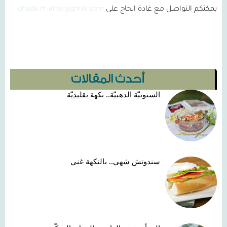
يمكنكم التواصل مع غادة الحاج على
ghada.m.alhaj@gmail.com
أحدث المقالات
السنونيّة الذهبيّة.. نكهة تقليديّة
سندوتش شهي.. بالنكهة غني