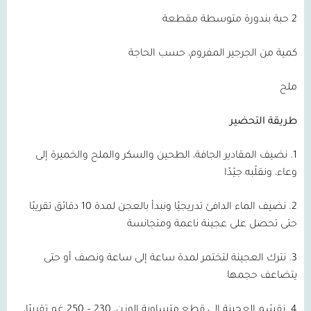
2 حبة بندورة متوسطة مقطعة
كمية من الجرجير المفروم، حسب الحاجة
ملح
طريقة التحضير
1. نضيف المقادير الجافة، الطحين والسكر والملح والخميرة إلى
وعاء، ونقلّبه جيّدًا
2. نضيف الماء الدافئ تدريجيًا ونبدأ بالعجن لمدة 10 دقائق تقريبًا
حتى تحصل على عجينة ناعمة ومتجانسة
3. نترك العجينة لتختمر لمدة ساعة إلى ساعة ونصف أو حتى
يتضاعف حجمها
4. نقسّم العجينة إلى قطع متساوية الوزن، 230 – 250 غم تقريبًا،