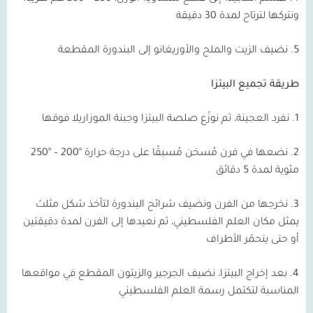
ونتركها لترتاح لمدة 30 دقيقة
5. نضيف الزيت والملح والأوريغانو إلى البندورة المقطعة
طريقة تجميع البيتزا
1. نفرد العجينة، ثم نوزّع صلصة البيتزا وجبنة الموزاريلا فوقها
2. نضعها في فرن مُسخن مُسبقًا على درجة حرارة °200 – °250
مئوية لمدة 5 دقائق
3. نخرجها من الفرن ونضيف شرائح البندورة لتأخذ شكل مثلث
يمثل مكان العلم الفلسطيني، ثم نعيدها إلى الفرن لمدة دقيقتين
أو حتى يتحمّر الأطراف
4. بعد إخراج البيتزا، نضيف الجرجير والزيتون المقطع في مواقعها
المناسبة لتكتمل رسمة العلم الفلسطيني