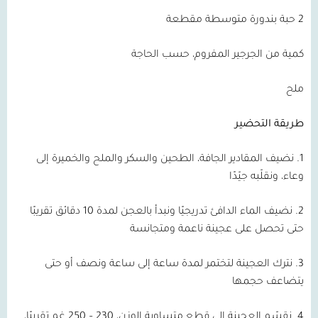
2 حبة بندورة متوسطة مقطعة
كمية من الجرجير المفروم، حسب الحاجة
ملح
طريقة التحضير
1. نضيف المقادير الجافة، الطحين والسكر والملح والخميرة إلى
وعاء، ونقلّبه جيّدًا
2. نضيف الماء الدافئ تدريجيًا ونبدأ بالعجن لمدة 10 دقائق تقريبًا
حتى تحصل على عجينة ناعمة ومتجانسة
3. نترك العجينة لتختمر لمدة ساعة إلى ساعة ونصف أو حتى
يتضاعف حجمها
4. نقسّم العجينة إلى قطع متساوية الوزن، 230 – 250 غم تقريبًا،