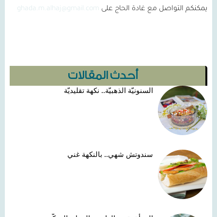
يمكنكم التواصل مع غادة الحاج على
ghada.m.alhaj@gmail.com
أحدث المقالات
السنونيّة الذهبيّة.. نكهة تقليديّة
سندوتش شهي.. بالنكهة غني