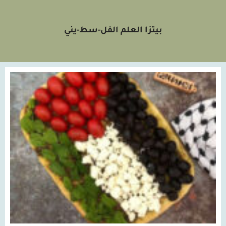
بيتزا العلم الفل-سط-يني