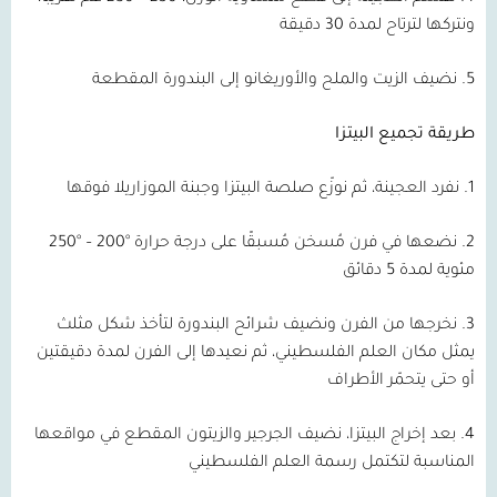
ونتركها لترتاح لمدة 30 دقيقة
5. نضيف الزيت والملح والأوريغانو إلى البندورة المقطعة
طريقة تجميع البيتزا
1. نفرد العجينة، ثم نوزّع صلصة البيتزا وجبنة الموزاريلا فوقها
2. نضعها في فرن مُسخن مُسبقًا على درجة حرارة °200 – °250
مئوية لمدة 5 دقائق
3. نخرجها من الفرن ونضيف شرائح البندورة لتأخذ شكل مثلث
يمثل مكان العلم الفلسطيني، ثم نعيدها إلى الفرن لمدة دقيقتين
أو حتى يتحمّر الأطراف
4. بعد إخراج البيتزا، نضيف الجرجير والزيتون المقطع في مواقعها
المناسبة لتكتمل رسمة العلم الفلسطيني