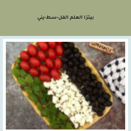
بيتزا العلم الفل-سط-يني