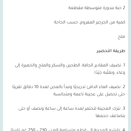
2 حبة بندورة متوسطة مقطعة
كمية من الجرجير المفروم، حسب الحاجة
ملح
طريقة التحضير
1. نضيف المقادير الجافة، الطحين والسكر والملح والخميرة إلى
وعاء، ونقلّبه جيّدًا
2. نضيف الماء الدافئ تدريجيًا ونبدأ بالعجن لمدة 10 دقائق تقريبًا
حتى تحصل على عجينة ناعمة ومتجانسة
3. نترك العجينة لتختمر لمدة ساعة إلى ساعة ونصف أو حتى
يتضاعف حجمها
4. نقسّم العجينة إلى قطع متساوية الوزن، 230 – 250 غم تقريبًا،