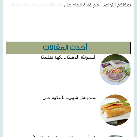
يمكنكم التواصل مع غادة الحاج على
ghada.m.alhaj@gmail.com
أحدث المقالات
السنونيّة الذهبيّة.. نكهة تقليديّة
سندوتش شهي.. بالنكهة غني