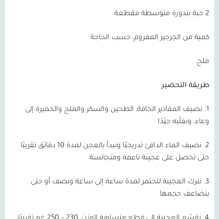
2 حبة بندورة متوسطة مقطعة
كمية من الجرجير المفروم، حسب الحاجة
ملح
طريقة التحضير
1. نضيف المقادير الجافة، الطحين والسكر والملح والخميرة إلى
وعاء، ونقلّبه جيّدًا
2. نضيف الماء الدافئ تدريجيًا ونبدأ بالعجن لمدة 10 دقائق تقريبًا
حتى تحصل على عجينة ناعمة ومتجانسة
3. نترك العجينة لتختمر لمدة ساعة إلى ساعة ونصف أو حتى
يتضاعف حجمها
4. نقسّم العجينة إلى قطع متساوية الوزن، 230 – 250 غم تقريبًا،