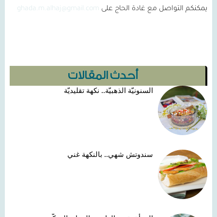
يمكنكم التواصل مع غادة الحاج على
ghada.m.alhaj@gmail.com
أحدث المقالات
السنونيّة الذهبيّة.. نكهة تقليديّة
سندوتش شهي.. بالنكهة غني