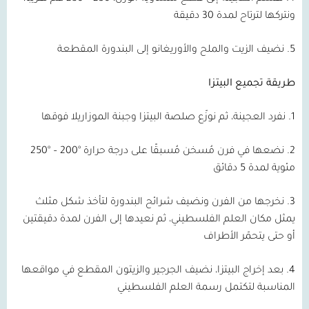
ونتركها لترتاح لمدة 30 دقيقة
5. نضيف الزيت والملح والأوريغانو إلى البندورة المقطعة
طريقة تجميع البيتزا
1. نفرد العجينة، ثم نوزّع صلصة البيتزا وجبنة الموزاريلا فوقها
2. نضعها في فرن مُسخن مُسبقًا على درجة حرارة °200 – °250
مئوية لمدة 5 دقائق
3. نخرجها من الفرن ونضيف شرائح البندورة لتأخذ شكل مثلث
يمثل مكان العلم الفلسطيني، ثم نعيدها إلى الفرن لمدة دقيقتين
أو حتى يتحمّر الأطراف
4. بعد إخراج البيتزا، نضيف الجرجير والزيتون المقطع في مواقعها
المناسبة لتكتمل رسمة العلم الفلسطيني