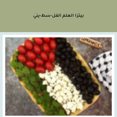
بيتزا العلم الفل-سط-يني