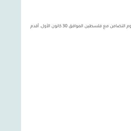
البيتزا هي وصفة إيطالية كلاسيكية معروفة حول العالم. وبمناسبة يوم التضامن مع فلسطين الموافق 30 كانون الأول، أقدم