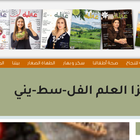
للنجاح
صحة أطفالنا
سكر و بهار
الطهاة الصغار
بيتنا
الم
زا العلم الفل-سط-يني