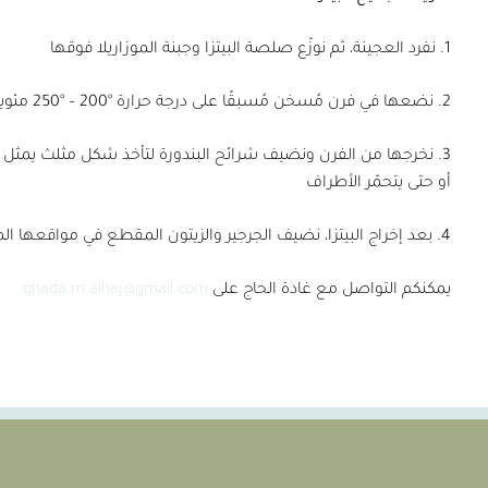
1. نفرد العجينة، ثم نوزّع صلصة البيتزا وجبنة الموزاريلا فوقها
2. نضعها في فرن مُسخن مُسبقًا على درجة حرارة °200 – °250 مئوية لمدة 5 دقائق
3. نخرجها من الفرن ونضيف شرائح البندورة لتأخذ شكل مثلث يمثل م
أو حتى يتحمّر الأطراف
4. بعد إخراج البيتزا، نضيف الجرجير والزيتون المقطع في مواقعها المناسبة لتكتمل رسمة العلم الفلسطيني
يمكنكم التواصل مع غادة الحاج على
ghada.m.alhaj@gmail.com