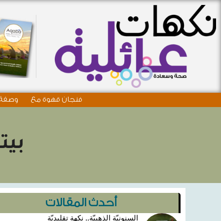
فنجان قهوة مع
وصفة 
بيت
أحدث المقالات
السنونيّة الذهبيّة.. نكهة تقليديّة