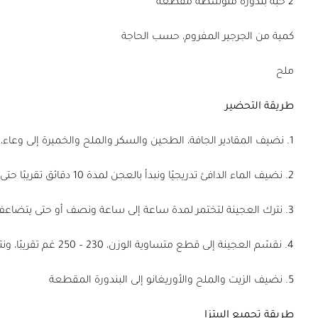
2 حبة بندورة متوسطة مقطعة
كمية من الجرجير المفروم، حسب الحاجة
ملح
طريقة التحضير
1. نضيف المقادير الجافة، الطحين والسكر والملح والخميرة إلى وعاء، ونقلّبه جيّدًا
2. نضيف الماء الدافئ تدريجيًا ونبدأ بالعجن لمدة 10 دقائق تقريبًا حتى تحصل على عجينة ناعمة ومتجانسة
3. نترك العجينة لتختمر لمدة ساعة إلى ساعة ونصف أو حتى يتضاعف حجمها
4. نقسّم العجينة إلى قطع متساوية الوزن، 230 – 250 غم تقريبًا، ونتركها لترتاح لمدة 30 دقيقة
5. نضيف الزيت والملح والأوريغانو إلى البندورة المقطعة
طريقة تجميع البيتزا