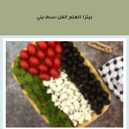
بيتزا العلم الفل-سط-يني