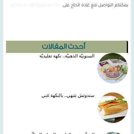
يمكنكم التواصل مع غادة الحاج على
ghada.m.alhaj@gmail.com
أحدث المقالات
السنونيّة الذهبيّة.. نكهة تقليديّة
سندوتش شهي.. بالنكهة غني