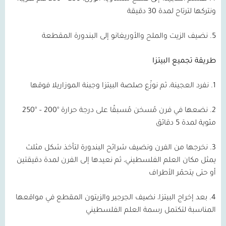
ونتركها لترتاح لمدة 30 دقيقة
5. نضيف الزيت والملح والأوريغانو إلى البندورة المقطعة
طريقة تجميع البيتزا
1. نفرد العجينة، ثم نوزّع صلصة البيتزا وجبنة الموزاريلا فوقها
2. نضعها في فرن مُسخن مُسبقًا على درجة حرارة °200 – °250
مئوية لمدة 5 دقائق
3. نخرجها من الفرن ونضيف شرائح البندورة لتأخذ شكل مثلث
يمثل مكان العلم الفلسطيني، ثم نعيدها إلى الفرن لمدة دقيقتين
أو حتى يتحمّر الأطراف
4. بعد إخراج البيتزا، نضيف الجرجير والزيتون المقطع في مواقعها
المناسبة لتكتمل رسمة العلم الفلسطيني