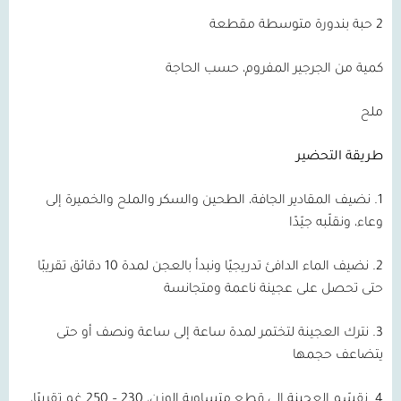
2 حبة بندورة متوسطة مقطعة
كمية من الجرجير المفروم، حسب الحاجة
ملح
طريقة التحضير
1. نضيف المقادير الجافة، الطحين والسكر والملح والخميرة إلى
وعاء، ونقلّبه جيّدًا
2. نضيف الماء الدافئ تدريجيًا ونبدأ بالعجن لمدة 10 دقائق تقريبًا
حتى تحصل على عجينة ناعمة ومتجانسة
3. نترك العجينة لتختمر لمدة ساعة إلى ساعة ونصف أو حتى
يتضاعف حجمها
4. نقسّم العجينة إلى قطع متساوية الوزن، 230 – 250 غم تقريبًا،