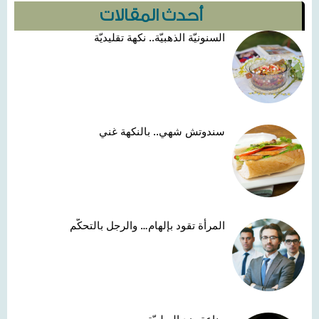
أحدث المقالات
السنونيّة الذهبيّة.. نكهة تقليديّة
سندوتش شهي.. بالنكهة غني
المرأة تقود بإلهام… والرجل بالتحكّم