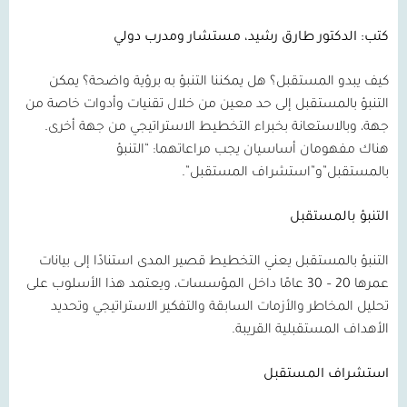
كتب: الدكتور طارق رشيد،
مستشار ومدرب دولي
كيف يبدو المستقبل؟ هل يمكننا التنبؤ به برؤية واضحة؟ يمكن
التنبؤ بالمستقبل إلى حد معين من خلال تقنيات وأدوات خاصة من
جهة، وبالاستعانة بخبراء التخطيط الاستراتيجي من جهة أخرى.
هناك مفهومان أساسيان يجب مراعاتهما: “التنبؤ
بالمستقبل”و”استشراف المستقبل”.
التنبؤ بالمستقبل
التنبؤ بالمستقبل يعني التخطيط قصير المدى استنادًا إلى بيانات
عمرها
20 – 30
عامًا داخل المؤسسات، ويعتمد هذا الأسلوب على
تحليل المخاطر والأزمات السابقة والتفكير الاستراتيجي وتحديد
الأهداف المستقبلية القريبة.
استشراف المستقبل