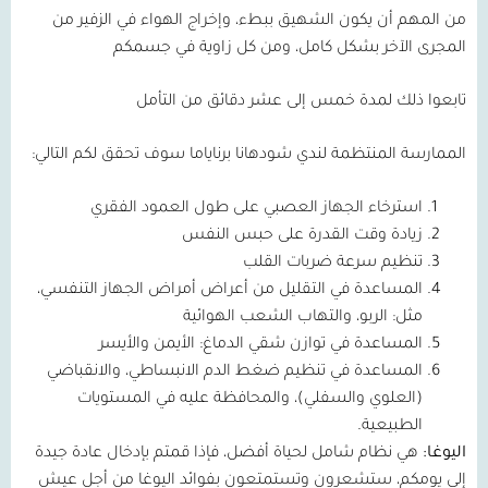
من المهم أن يكون الشهيق ببطء، وإخراج الهواء في الزفير من
المجرى الآخر بشكل كامل، ومن كل زاوية في جسمكم
تابعوا ذلك لمدة خمس إلى عشر دقائق من التأمل
الممارسة المنتظمة لندي شودهانا برناياما سوف تحقق لكم التالي:
استرخاء الجهاز العصبي على طول العمود الفقري
زيادة وقت القدرة على حبس النفس
تنظيم سرعة ضربات القلب
المساعدة في التقليل من أعراض أمراض الجهاز التنفسي،
مثل: الربو، والتهاب الشعب الهوائية
المساعدة في توازن شقي الدماغ: الأيمن والأيسر
المساعدة في تنظيم ضغط الدم الانبساطي، والانقباضي
(العلوي والسفلي)، والمحافظة عليه في المستويات
الطبيعية.
اليوغا
:
هي نظام شامل لحياة أفضل، فإذا قمتم بإدخال عادة جيدة
إلى يومكم، ستشعرون وتستمتعون بفوائد اليوغا من أجل عيش