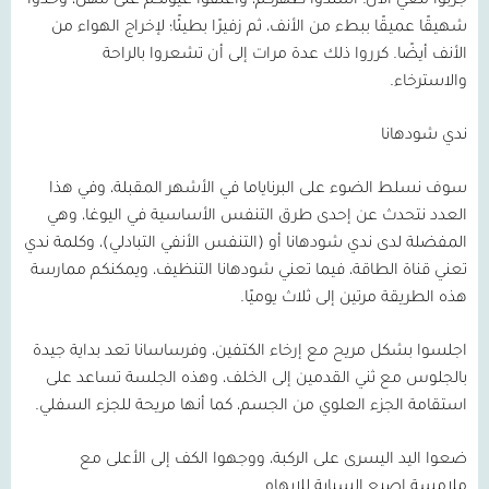
جربوا معي الآن: أسندوا ظهركم، وأغلقوا عيونكم على مهل، وخذوا
شهيقًا عميقًا ببطء من الأنف، ثم زفيرًا بطيئًا؛ لإخراج الهواء من
الأنف أيضًا. كرروا ذلك عدة مرات إلى أن تشعروا بالراحة
والاسترخاء.
ندي شودهانا
سوف نسلط الضوء على البرناياما في الأشهر المقبلة، وفي هذا
العدد نتحدث عن إحدى طرق التنفس الأساسية في اليوغا، وهي
المفضلة لدى ندي شودهانا أو (التنفس الأنفي التبادلي)، وكلمة ندي
تعني قناة الطاقة، فيما تعني شودهانا التنظيف، ويمكنكم ممارسة
هذه الطريقة مرتين إلى ثلاث يوميًا.
اجلسوا بشكل مريح مع إرخاء الكتفين، وفرساسانا تعد بداية جيدة
بالجلوس مع ثني القدمين إلى الخلف، وهذه الجلسة تساعد على
استقامة الجزء العلوي من الجسم، كما أنها مريحة للجزء السفلي.
ضعوا اليد اليسرى على الركبة، ووجهوا الكف إلى الأعلى مع
ملامسة إصبع السبابة للإبهام