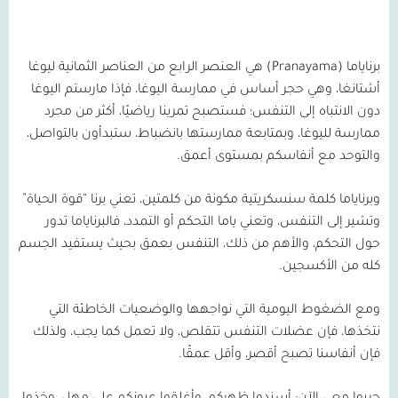
برناياما (Pranayama) هي العنصر الرابع من العناصر الثمانية ليوغا
أشتانغا، وهي حجر أساس في ممارسة اليوغا، فإذا مارستم اليوغا
دون الانتباه إلى التنفس؛ فستصبح تمرينا رياضيًا، أكثر من مجرد
ممارسة لليوغا، وبمتابعة ممارستها بانضباط، ستبدأون بالتواصل،
والتوحد مع أنفاسكم بمستوى أعمق.
وبرناياما كلمة سنسكريتية مكونة من كلمتين، تعني برنا “قوة الحياة”
وتشير إلى التنفس، وتعني ياما التحكم أو التمدد، فالبرناياما تدور
حول التحكم، والأهم من ذلك، التنفس بعمق بحيث يستفيد الجسم
كله من الأكسجين.
ومع الضغوط اليومية التي نواجهها والوضعيات الخاطئة التي
نتخذها، فإن عضلات التنفس تتقلص، ولا تعمل كما يجب، ولذلك
فإن أنفاسنا تصبح أقصر، وأقل عمقًا.