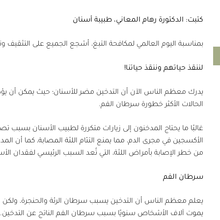
كتبت: الدكتورة رهام المعاني، طبيبة أسنان
بمناسبة اليوم العالمي لمكافحة التبغ، أشجع الجميع على التثقيف 
لننقذ حياتهم وننقذ حياتنا!
يدرك معظم الناس الآن أن التدخين مضر للأسنان؛ حيث يمكن أن يؤدي
الحالات الأكثر خطورة سرطان الفم.
غالبًا ما يحتاج المدخنون إلى زيارات متكررة لطبيب الأسنان بسبب تصبّغ
الأكسجين في مجرى الدم، مما يمنع التئام اللثة المصابة، كما أن المدخن
من خطر الإصابة بأمراض اللثة، التي تُعد السبب الرئيسي لفقدان الأسن
سرطان الفم
يعلم معظم الناس أن التدخين يسبب سرطان الرئة والحنجرة، ولكن الك
يموت آلاف الأشخاص سنويًا بسبب سرطان الفم الناتج عن التدخين.