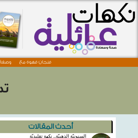
فنجان قهوة مع
وصفة 
تد
أحدث المقالات
السنونيّة الذهبيّة.. نكهة تقليديّة