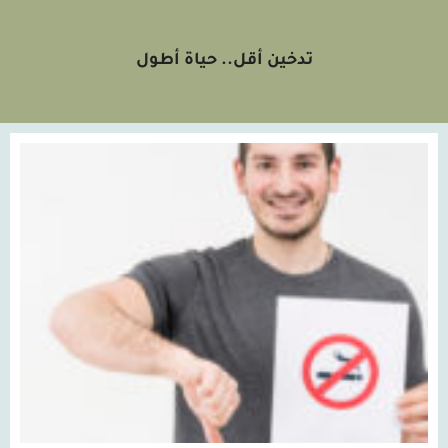
تدخين أقل.. حياة أطول