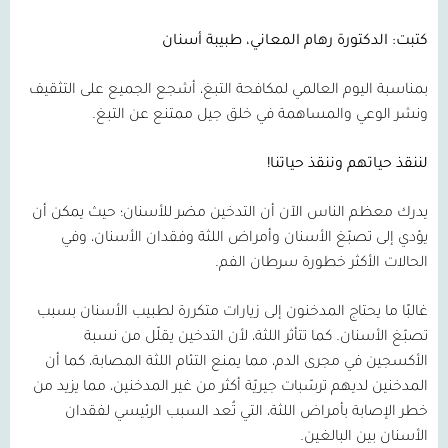
كتبت: الدكتورة رهام المعاني، طبيبة أسنان
بمناسبة اليوم العالمي لمكافحة التبغ، أشجع الجميع على التثقيف
ونشر الوعي والمساهمة في خلق جيل ممتنع عن التبغ.
لننقذ حياتهم وننقذ حياتنا!
يدرك معظم الناس الآن أن التدخين مضر للأسنان؛ حيث يمكن أن
يؤدي إلى تصبّغ الأسنان وأمراض اللثة وفقدان الأسنان، وفي
الحالات الأكثر خطورة سرطان الفم.
غالبًا ما يحتاج المدخنون إلى زيارات متكررة لطبيب الأسنان بسبب
تصبّغ الأسنان. كما تتأثر اللثة، لأن التدخين يقلّل من نسبة
الأكسجين في مجرى الدم، مما يمنع التئام اللثة المصابة، كما أن
المدخنين لديهم ترسّبات جيريّة أكثر من غير المدخنين، مما يزيد من
خطر الإصابة بأمراض اللثة، التي تُعد السبب الرئيسي لفقدان
الأسنان بين البالغين.