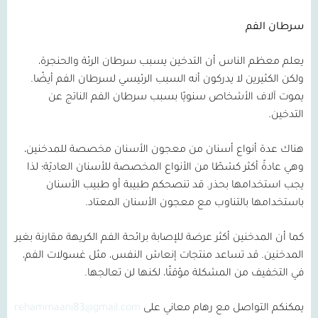
سرطان الفم
يعلم معظم الناس أن التدخين يسبب سرطان الرئة والحنجرة،
ولكن الكثيرين لا يدركون أنه السبب الرئيسي لسرطان الفم أيضًا.
يموت آلاف الأشخاص سنويًا بسبب سرطان الفم الناتج عن
التدخين.
هناك عدة أنواع أسنان من معجون الأسنان مخصصة للمدخنين،
وهي عادةً أكثر كشطًا من الأنواع المخصصة للأسنان العاديّة؛ لذا
يجب استخدامها بحذر. قد تنصحكم طبيبة أو طبيب الأسنان
باستخدامها بالتناوب مع معجون الأسنان المعتاد.
كما أن المدخنين أكثر عرضة للإصابة برائحة الفم الكريهة مقارنة بغير
المدخنين. قد تساعد منتجات إنعاش النفس، مثل غسولات الفم،
في التخفيف من المشكلة مؤقتًا، لكنها لن تعالجها.
يمكنكم التواصل مع رهام معاني على
rehammaani83@gmail.com