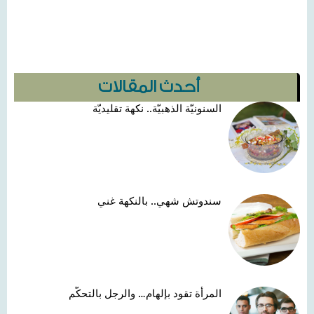
أحدث المقالات
السنونيّة الذهبيّة.. نكهة تقليديّة
سندوتش شهي.. بالنكهة غني
المرأة تقود بإلهام… والرجل بالتحكّم