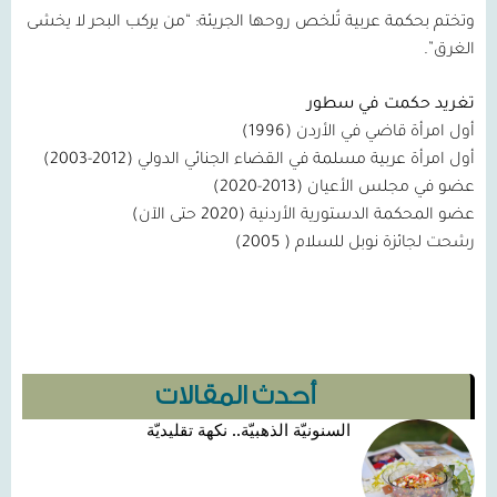
وتختم بحكمة عربية تُلخص روحها الجريئة: “من يركب البحر لا يخشى
الغرق”.
تغريد حكمت في سطور
أول امرأة قاضي في الأردن (
1996
)
أول امرأة عربية مسلمة في القضاء الجنائي الدولي (
2012-2003
)
عضو في مجلس الأعيان (
2013-2020
)
عضو المحكمة الدستورية الأردنية (
2020
حتى الآن)
رشحت لجائزة نوبل للسلام (
2005
)
أحدث المقالات
السنونيّة الذهبيّة.. نكهة تقليديّة