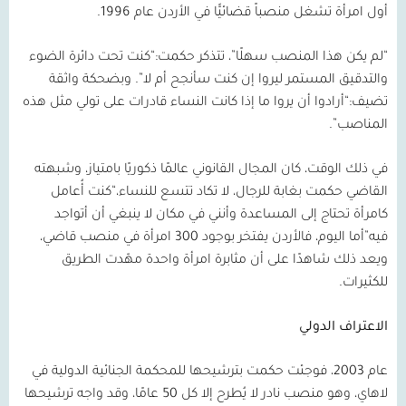
أول امرأة تشغل منصباً قضائيًّا في الأردن عام
1996
.
“لم يكن هذا المنصب سهلًا”، تتذكر حكمت:“كنت تحت دائرة الضوء
والتدقيق المستمر ليروا إن كنت سأنجح أم لا”. وبضحكة واثقة
تضيف:“أرادوا أن يروا ما إذا كانت النساء قادرات على تولي مثل هذه
المناصب”.
في ذلك الوقت، كان المجال القانوني عالمًا ذكوريًا بامتياز، وشبهته
القاضي حكمت بغابة للرجال، لا تكاد تتسع للنساء،“كنت أُعامل
كامرأة تحتاج إلى المساعدة وأنني في مكان لا ينبغي أن أتواجد
فيه”أما اليوم، فالأردن يفتخر بوجود
300
امرأة في منصب قاضي،
ويعد ذلك شاهدًا على أن مثابرة امرأة واحدة مهّدت الطريق
للكثيرات.
الاعتراف الدولي
عام
2003
، فوجئت حكمت بترشيحها للمحكمة الجنائية الدولية في
لاهاي، وهو منصب نادر لا يُطرح إلا كل
50
عامًا، وقد واجه ترشيحها