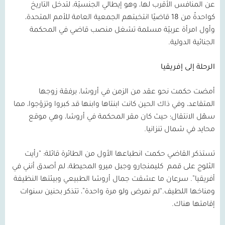
عن المنافس الأقرب لها، وهو إيطالي الجنسيّة، لتدخل التاريخ
كواحدةً من
18
قاضيًا انتخبتهم الجمعية العامة للأمم المتحدة،
وأول امرأة عربيّة مسلمة تشغل منصب قاضي في المحكمة
الجنائية الدولية.
الرحلة إلى إفريقيا
أمضت حكمت نحو عقد من الزمن في أروشا، برفقة زوجها
المتقاعد، وفي ذاك الحين كانت ابنتاها وابنها قد كبروا وتزوّجوا، مما
سهّل الانتقال؛ حيث كان مقر المحكمة في أروشا، وهي موقع
محايد في شمال تنزانيا.
تستذكر القاضي حكمت انطباعها الأول من الطائرة قائلة: “رأيت
الثلوج على قمم
كليمنجارو وجبل ميرو المحيطة، لم أصدق أنني في
أفريقيا”. سرعان ما عشقت جمال أروشا الطبيعي وبيئتها النظيفة
ومناخها اللطيف.“لم نمرض ولو مرة واحدة”، تتذكر بحنين سنوات
إقامتها هناك.