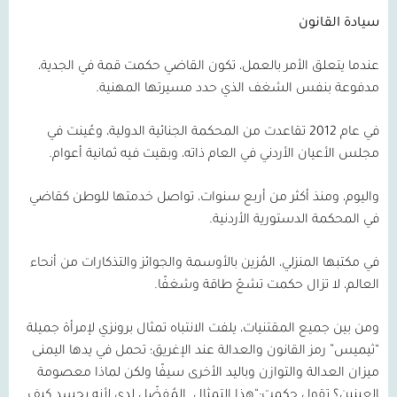
سيادة القانون
عندما يتعلق الأمر بالعمل، تكون القاضي حكمت قمة في الجدية،
مدفوعة بنفس الشغف الذي حدد مسيرتها المهنية.
في عام
2012
تقاعدت من المحكمة الجنائية الدولية، وعُينت في
مجلس الأعيان الأردني في العام ذاته، وبقيت فيه ثمانية أعوام.
واليوم، ومنذ أكثر من أربع سنوات، تواصل خدمتها للوطن كقاضي
في المحكمة الدستورية الأردنية.
في مكتبها المنزلي، المُزين بالأوسمة والجوائز والتذكارات من أنحاء
العالم، لا تزال حكمت تشعّ طاقة وشغفًا.
ومن بين جميع المقتنيات، يلفت الانتباه تمثال برونزي لإمرأة جميلة
“ثيميس” رمز القانون والعدالة عند الإغريق؛ تحمل في يدها اليمنى
ميزان العدالة والتوازن وباليد الأخرى سيفًا ولكن لماذا معصومة
العينين؟ تقول حكمت:“هذا التمثال
المُفضّل لدي لأنه يجسد كيف