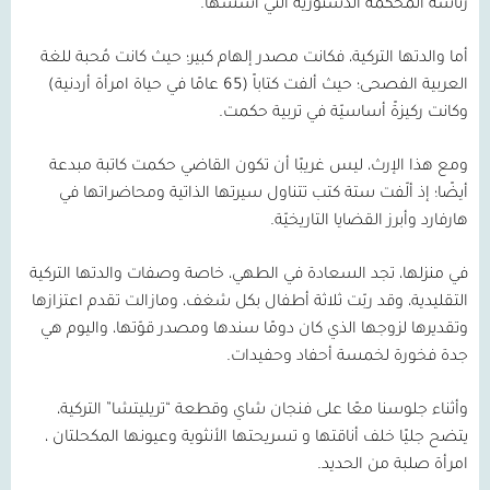
رئاسة المحكمة الدستورية التي أسسها.
أما والدتها التركية، فكانت مصدر إلهام كبير؛ حيث كانت مُحبة للغة
العربية الفصحى؛ حيث ألفت كتاباً (
65
عامًا في حياة امرأة أردنية)
وكانت ركيزةً أساسيّة في تربية حكمت.
ومع هذا الإرث، ليس غريبًا أن تكون القاضي حكمت كاتبة مبدعة
أيضًا؛ إذ ألّفت ستة كتب تتناول سيرتها الذاتية ومحاضراتها في
هارفارد وأبرز القضايا التاريخيّة.
في منزلها، تجد السعادة في الطهي، خاصة وصفات والدتها التركية
التقليدية، وقد ربّت ثلاثة أطفال بكل شغف، ومازالت تقدم اعتزازها
وتقديرها لزوجها الذي كان دومًا سندها ومصدر قوّتها، واليوم هي
جدة فخورة لخمسة أحفاد وحفيدات.
وأثناء جلوسنا معًا على فنجان شاي وقطعة “تريليتشا” التركية،
يتضح جليًا خلف أناقتها و تسريحتها الأنثوية وعيونها المكحلتان ،
امرأة صلبة من الحديد.