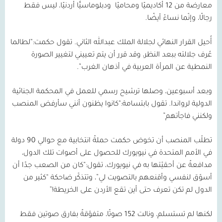
معارضة من
12
أكاديميًا ومحاميًا
ودبلوماسيًّا أردنيًا، ليس فقط
رجالًا، وإنّما نساءً أيضًا.
أُحيل القرار النهائي لجلالة الملك عبدالله الثاني. تقول حكمت:“لطالما
عُرف جلالته ببعد النظر، وقد قرر أن يتم تعييني لتغيير الصورة
النمطية عن المرأة العربية في أذهان الغرب”.
وبعد أسبوعين، وصلها ترشيح رسمي للعمل في المحكمة الجنائية
الدولية لرواندا. تقول بابتسامة:“كانوا يظنون أنني سأرفض المنصب
ولكنني فاجأتهم”
تطلّب المنصب أن تخوض حكمت حملةً انتخابية مع حوالي
90
دولة
في الأمم المتحدة في نيويورك للحصول على أصوات تلك الدول،
مدافعةً عن أحقيّتها به في نيويورك، تقول:“كان من الصعب جدًا أن
أسوّق لنفسي وأقنعهم بالتصويت لي”، وتتذكّر ضاحكة “كثير من
الدول لم تكن تعرف حتى أين تقع الأردن على الخريطة!”
لكنها لم تستسلم، ونالت
152
صوتًا، متفوّقةً بفارق صوتين فقط