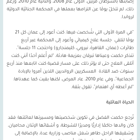
إصابتها بالسرطان مرتين، الأولى عام
2008
، والثانية عام
2010
، ورغم
ذلك، لم تتخلّ يومًا عن التزامها بعملها في المحكمة الجنائيّة الدوليّة
لرواندا.
“في المرة الأولى التي شُخصت فيها، كنت أعود إلى عمان كل
21
يومًا لتلقي
جلسة علاج كيميائي وأعود إلى المحكمة عبر أربع
طائرات (عمان، القاهرة، نيروبي، كليمنجارو) واحتجت
11
جلسة”،
تتذكر حكمت وعيناها تبرقان بعزيمة هادئة، “لم أُعلم أحدًا أنني كنت
أتلقى العلاج حتى لا يؤثر ذلك على مسار قضية كنت اتابعها منذ أربع
سنوات ضد القادة
العسكريين الروانديين اللذين أمروا بالإبادة
الجماعية”، وفي عام
2010
، عاد المرض، لكنها بقيت كما عهدناها:
“لم أعطه أي اهتمام”، تقول بثقة.
الحياة العائلية
تُرجع حكمت الفضل في تكوين شخصيتها ومسيرتها لعائلتها؛ فقد
كان والدها حاكمًا إداريًّا ومديرًا للشرطة، و أشقائها الإثنان محاميان،
وشقيقها الراحل طاهر شغل مناصب وزارية عدة، بالإضافة إلى