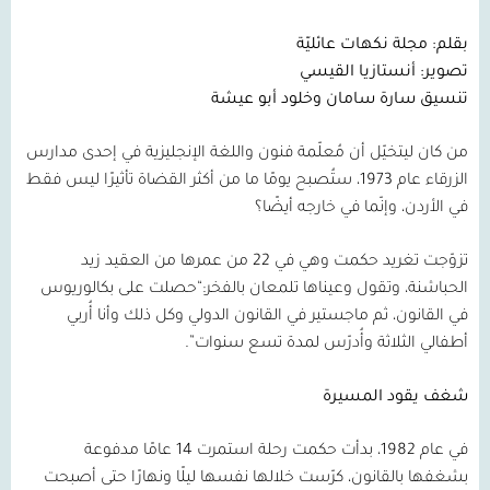
بقلم: مجلة نكهات عائليّة
تصوير: أنستازيا القيسي
تنسيق سارة سامان وخلود أبو عيشة
من كان ليتخيّل أن مُعلّمة فنون واللغة الإنجليزية في إحدى مدارس
الزرقاء عام
1973
، ستُصبح يومًا ما من أكثر القضاة تأثيرًا ليس فقط
في الأردن، وإنّما في خارجه أيضًا؟
تزوّجت تغريد حكمت وهي في
22
من عمرها من العقيد زيد
الحباشنة، وتقول وعيناها تلمعان بالفخر:“حصلت على بكالوريوس
في القانون، ثم ماجستير في القانون الدولي وكل ذلك وأنا أُربي
أطفالي الثلاثة وأُدرّس لمدة تسع سنوات”.
شغف يقود المسيرة
في عام
1982
، بدأت حكمت رحلة استمرت
14
عامًا مدفوعة
بشغفها بالقانون، كرّست خلالها نفسها ليلًا ونهارًا حتى أصبحت