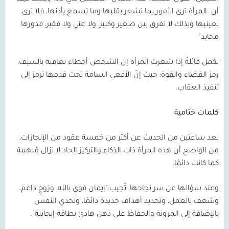
أن
المرأة ترى الأمور بما تشعر بقلبها وما تسمع بأذنها، فلا ترى
بعينيها وبذلك لا تفرق بين صغير وكبير، ولا غني ولا فقير، فدورها
محايد”
تكمل قائلةً إذا شعرت المرأة إن الشخص أخطاء تعاقبه بالسيف،
رمز القضاء والقوة؛ حيث إنّ الأفعى السامة تحت قدمها ترمز إلى
تنفيذ العقاب.
كلمات ختامية
بعد ساعتين من الحديث عن أكثر من خمسة عقود من الإنجازات،
من الواضح أن هذه المرأة ذات الذكاء والتركيز الحاد لا تزال مُلهمة
كما كانت دائمًا.
وعند سؤالها عن سر نجاحها، تُجيب:“إيمان قوي بالله، وزوج داعم،
وشغف بالعمل، وتحديد أهداف جديدة دائمًا، وتحدي النفس
بالإضافة إلى المرونة والحفاظ على ذهن هادئ بطاقة إيجابية”.