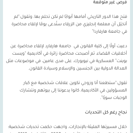
فرص غير متوقعة
فتح هذا الدور التاريخي أمامها أبوابًا لم تكن تحلم بها، وتقول:“لم
أتخيّل أن معلمة إنجليزي من الزرقاء ستُدعى يومًا لإلقاء محاضرة
في جامعة هارفارد!”
دعيت أولًا إلى كلية القانون في
جامعة هارفارد لإلقاء محاضرة عن
أخلاقيات القضاء، ثم أصبحت محاضرة زائرة في أكاديمية “ويست
بوينت” العسكرية في نيويورك، على مدى عامين، في موضوعات مثل
العدالة الدولية بين الجنسين والإسلام وسيادة القانون.
تقول:“ستطعنا أنا وزوجي تكوين علاقات شخصية مع كبار
المسؤولين في الأكاديمية، كانوا يدعوننا إلى بيوتهم ونتشارك
الوجبات سويًا”.
نجاح رغم كل التحديات
خلال مسيرتها المليئة بالإنجازات، واجهت حكمت تحديات شخصية: