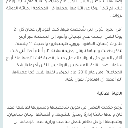
إصابتها بالسرطان مرتين، الأولى عام
2008
، والثانية عام
2010
، ورغم
ذلك، لم تتخلّ يومًا عن التزامها بعملها في المحكمة الجنائيّة الدوليّة
لرواندا.
“في المرة الأولى التي شُخصت فيها، كنت أعود إلى عمان كل
21
يومًا لتلقي
جلسة علاج كيميائي وأعود إلى المحكمة عبر أربع
طائرات (عمان، القاهرة، نيروبي، كليمنجارو) واحتجت
11
جلسة”،
تتذكر حكمت وعيناها تبرقان بعزيمة هادئة، “لم أُعلم أحدًا أنني كنت
أتلقى العلاج حتى لا يؤثر ذلك على مسار قضية كنت اتابعها منذ أربع
سنوات ضد القادة
العسكريين الروانديين اللذين أمروا بالإبادة
الجماعية”، وفي عام
2010
، عاد المرض، لكنها بقيت كما عهدناها:
“لم أعطه أي اهتمام”، تقول بثقة.
الحياة العائلية
تُرجع حكمت الفضل في تكوين شخصيتها ومسيرتها لعائلتها؛ فقد
كان والدها حاكمًا إداريًّا ومديرًا للشرطة، و أشقائها الإثنان محاميان،
وشقيقها الراحل طاهر شغل مناصب وزارية عدة، بالإضافة إلى