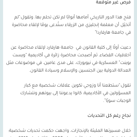
فرص غير متوقعة
فتح هذا الدور التاريخي أمامها أبوابًا لم تكن تحلم بها، وتقول:“لم
أتخيّل أن معلمة إنجليزي من الزرقاء ستُدعى يومًا لإلقاء محاضرة
في جامعة هارفارد!”
دعيت أولًا إلى كلية القانون في
جامعة هارفارد لإلقاء محاضرة عن
أخلاقيات القضاء، ثم أصبحت محاضرة زائرة في أكاديمية “ويست
بوينت” العسكرية في نيويورك، على مدى عامين، في موضوعات مثل
العدالة الدولية بين الجنسين والإسلام وسيادة القانون.
تقول:“ستطعنا أنا وزوجي تكوين علاقات شخصية مع كبار
المسؤولين في الأكاديمية، كانوا يدعوننا إلى بيوتهم ونتشارك
الوجبات سويًا”.
نجاح رغم كل التحديات
خلال مسيرتها المليئة بالإنجازات، واجهت حكمت تحديات شخصية: