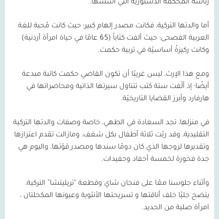
رئاسة المحكمة الدستورية التي أسسها.
أما والدتها التركية، فكانت مصدر إلهام كبير؛ حيث كانت مُحبة للغة
العربية الفصحى؛ حيث ألفت كتاباً (
65
عامًا في حياة امرأة أردنية)
وكانت ركيزةً أساسيّة في تربية حكمت.
ومع هذا الإرث، ليس غريبًا أن تكون القاضي حكمت كاتبة مبدعة
أيضًا؛ إذ ألّفت ستة كتب تتناول سيرتها الذاتية ومحاضراتها في
هارفارد وأبرز القضايا التاريخيّة.
في منزلها، تجد السعادة في الطهي، خاصة وصفات والدتها التركية
التقليدية، وقد ربّت ثلاثة أطفال بكل شغف، ومازالت تقدم اعتزازها
وتقديرها لزوجها الذي كان دومًا سندها ومصدر قوّتها، واليوم هي
جدة فخورة لخمسة أحفاد وحفيدات.
وأثناء جلوسنا معًا على فنجان شاي وقطعة “تريليتشا” التركية،
يتضح جليًا خلف أناقتها و تسريحتها الأنثوية وعيونها المكحلتان ،
امرأة صلبة من الحديد.