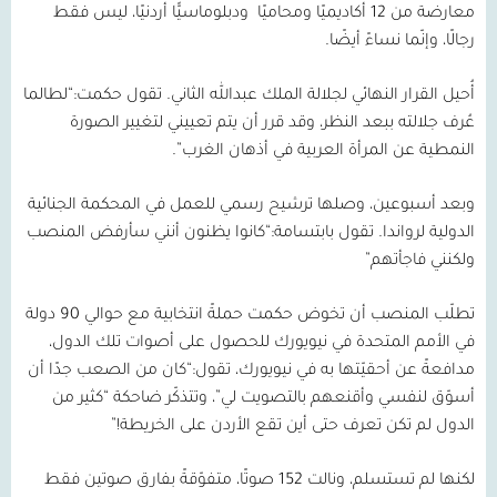
معارضة من
12
أكاديميًا ومحاميًا
ودبلوماسيًّا أردنيًا، ليس فقط
رجالًا، وإنّما نساءً أيضًا.
أُحيل القرار النهائي لجلالة الملك عبدالله الثاني. تقول حكمت:“لطالما
عُرف جلالته ببعد النظر، وقد قرر أن يتم تعييني لتغيير الصورة
النمطية عن المرأة العربية في أذهان الغرب”.
وبعد أسبوعين، وصلها ترشيح رسمي للعمل في المحكمة الجنائية
الدولية لرواندا. تقول بابتسامة:“كانوا يظنون أنني سأرفض المنصب
ولكنني فاجأتهم”
تطلّب المنصب أن تخوض حكمت حملةً انتخابية مع حوالي
90
دولة
في الأمم المتحدة في نيويورك للحصول على أصوات تلك الدول،
مدافعةً عن أحقيّتها به في نيويورك، تقول:“كان من الصعب جدًا أن
أسوّق لنفسي وأقنعهم بالتصويت لي”، وتتذكّر ضاحكة “كثير من
الدول لم تكن تعرف حتى أين تقع الأردن على الخريطة!”
لكنها لم تستسلم، ونالت
152
صوتًا، متفوّقةً بفارق صوتين فقط