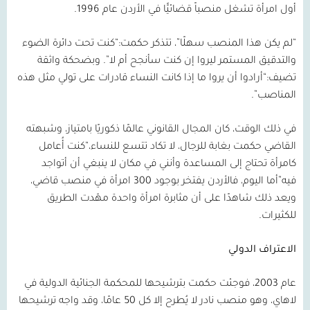
أول امرأة تشغل منصباً قضائيًّا في الأردن عام
1996
.
“لم يكن هذا المنصب سهلًا”، تتذكر حكمت:“كنت تحت دائرة الضوء
والتدقيق المستمر ليروا إن كنت سأنجح أم لا”. وبضحكة واثقة
تضيف:“أرادوا أن يروا ما إذا كانت النساء قادرات على تولي مثل هذه
المناصب”.
في ذلك الوقت، كان المجال القانوني عالمًا ذكوريًا بامتياز، وشبهته
القاضي حكمت بغابة للرجال، لا تكاد تتسع للنساء،“كنت أُعامل
كامرأة تحتاج إلى المساعدة وأنني في مكان لا ينبغي أن أتواجد
فيه”أما اليوم، فالأردن يفتخر بوجود
300
امرأة في منصب قاضي،
ويعد ذلك شاهدًا على أن مثابرة امرأة واحدة مهّدت الطريق
للكثيرات.
الاعتراف الدولي
عام
2003
، فوجئت حكمت بترشيحها للمحكمة الجنائية الدولية في
لاهاي، وهو منصب نادر لا يُطرح إلا كل
50
عامًا، وقد واجه ترشيحها