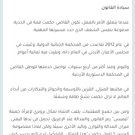
سيادة القانون
عندما يتعلق الأمر بالعمل، تكون القاضي حكمت قمة في الجدية،
مدفوعة بنفس الشغف الذي حدد مسيرتها المهنية.
في عام
2012
تقاعدت من المحكمة الجنائية الدولية، وعُينت في
مجلس الأعيان الأردني في العام ذاته، وبقيت فيه ثمانية أعوام.
واليوم، ومنذ أكثر من أربع سنوات، تواصل خدمتها للوطن كقاضي
في المحكمة الدستورية الأردنية.
في مكتبها المنزلي، المُزين بالأوسمة والجوائز والتذكارات من أنحاء
العالم، لا تزال حكمت تشعّ طاقة وشغفًا.
ومن بين جميع المقتنيات، يلفت الانتباه تمثال برونزي لإمرأة جميلة
“ثيميس” رمز القانون والعدالة عند الإغريق؛ تحمل في يدها اليمنى
ميزان العدالة والتوازن وباليد الأخرى سيفًا ولكن لماذا معصومة
العينين؟ تقول حكمت:“هذا التمثال
المُفضّل لدي لأنه يجسد كيف