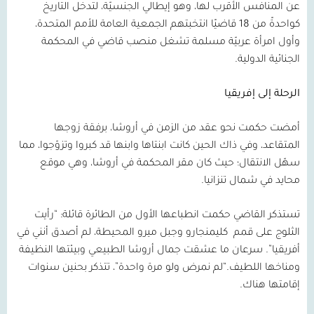
عن المنافس الأقرب لها، وهو إيطالي الجنسيّة، لتدخل التاريخ
كواحدةً من
18
قاضيًا انتخبتهم الجمعية العامة للأمم المتحدة،
وأول امرأة عربيّة مسلمة تشغل منصب قاضي في المحكمة
الجنائية الدولية.
الرحلة إلى إفريقيا
أمضت حكمت نحو عقد من الزمن في أروشا، برفقة زوجها
المتقاعد، وفي ذاك الحين كانت ابنتاها وابنها قد كبروا وتزوّجوا، مما
سهّل الانتقال؛ حيث كان مقر المحكمة في أروشا، وهي موقع
محايد في شمال تنزانيا.
تستذكر القاضي حكمت انطباعها الأول من الطائرة قائلة: “رأيت
الثلوج على قمم
كليمنجارو وجبل ميرو المحيطة، لم أصدق أنني في
أفريقيا”. سرعان ما عشقت جمال أروشا الطبيعي وبيئتها النظيفة
ومناخها اللطيف.“لم نمرض ولو مرة واحدة”، تتذكر بحنين سنوات
إقامتها هناك.