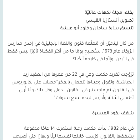
بقلم: مجلة نكهات عائليّة
تصوير: أنستازيا القيسي
تنسيق سارة سامان وخلود أبو عيشة
من كان ليتخيّل أن مُعلّمة فنون واللغة الإنجليزية في إحدى مدارس
الزرقاء عام
1973
، ستُصبح يومًا ما من أكثر القضاة تأثيرًا ليس فقط
في الأردن، وإنّما في خارجه أيضًا؟
تزوّجت تغريد حكمت وهي في
22
من عمرها من العقيد زيد
الحباشنة، وتقول وعيناها تلمعان بالفخر:“حصلت على بكالوريوس
في القانون، ثم ماجستير في القانون الدولي وكل ذلك وأنا أُربي
أطفالي الثلاثة وأُدرّس لمدة تسع سنوات”.
شغف يقود المسيرة
في عام
1982
، بدأت حكمت رحلة استمرت
14
عامًا مدفوعة
بشغفها بالقانون، كرّست خلالها نفسها ليلًا ونهارًا حتى أصبحت