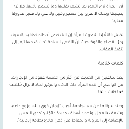
أن
المرأة ترى الأمور بما تشعر بقلبها وما تسمع بأذنها، فلا ترى
بعينيها وبذلك لا تفرق بين صغير وكبير، ولا غني ولا فقير، فدورها
محايد”
تكمل قائلةً إذا شعرت المرأة إن الشخص أخطاء تعاقبه بالسيف،
رمز القضاء والقوة؛ حيث إنّ الأفعى السامة تحت قدمها ترمز إلى
تنفيذ العقاب.
كلمات ختامية
بعد ساعتين من الحديث عن أكثر من خمسة عقود من الإنجازات،
من الواضح أن هذه المرأة ذات الذكاء والتركيز الحاد لا تزال مُلهمة
كما كانت دائمًا.
وعند سؤالها عن سر نجاحها، تُجيب:“إيمان قوي بالله، وزوج داعم،
وشغف بالعمل، وتحديد أهداف جديدة دائمًا، وتحدي النفس
بالإضافة إلى المرونة والحفاظ على ذهن هادئ بطاقة إيجابية”.