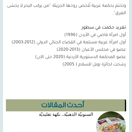
وتختم بحكمة عربية تُلخص روحها الجريئة: “من يركب البحر لا يخشى
الغرق”.
تغريد حكمت في سطور
أول امرأة قاضي في الأردن (
1996
)
أول امرأة عربية مسلمة في القضاء الجنائي الدولي (
2012-2003
)
عضو في مجلس الأعيان (
2013-2020
)
عضو المحكمة الدستورية الأردنية (
2020
حتى الآن)
رشحت لجائزة نوبل للسلام (
2005
)
أحدث المقالات
السنونيّة الذهبيّة.. نكهة تقليديّة