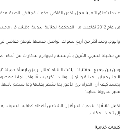
عندما يتعلق الأمر بالعمل، تكون القاضي حكمت قمة في الجدية، م
في عام
2012
تقاعدت من المحكمة الجنائية الدولية، وعُينت في مجلس ال
واليوم، ومنذ أكثر من أربع سنوات، تواصل خدمتها للوطن كقاضي في ا
في مكتبها المنزلي، المُزين بالأوسمة والجوائز والتذكارات من أنحاء ا
ومن بين جميع المقتنيات، يلفت الانتباه تمثال برونزي لإمرأة جميلة “
اليمنى ميزان العدالة والتوازن وباليد الأخرى سيفًا ولكن لماذا معص
يجسد كيف أن
المرأة ترى الأمور بما تشعر بقلبها وما تسمع بأذنها، ف
فقير، فدورها محايد”
تكمل قائلةً إذا شعرت المرأة إن الشخص أخطاء تعاقبه بالسيف، رمز 
إلى تنفيذ العقاب.
كلمات ختامية