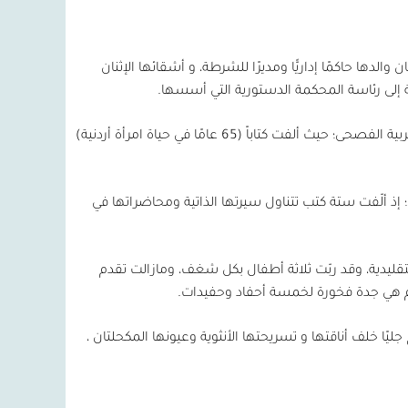
ها حاكمًا إداريًّا ومديرًا للشرطة، و أشقائها الإثنان
إلى رئاسة المحكمة الدستورية التي أسسها.
ربية الفصحى؛ حيث ألفت كتاباً (
65
عامًا في حياة امرأة أردنية)
 إذ ألّفت ستة كتب تتناول سيرتها الذاتية ومحاضراتها في
قليدية، وقد ربّت ثلاثة أطفال بكل شغف، ومازالت تقدم
يوم هي جدة فخورة لخمسة أحفاد وحفيدات.
يًا خلف أناقتها و تسريحتها الأنثوية وعيونها المكحلتان ،