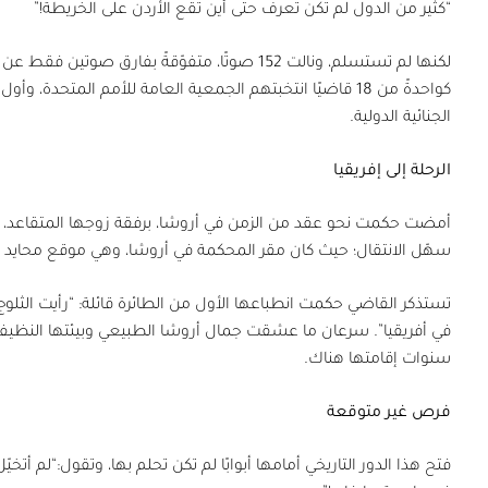
“كثير من الدول لم تكن تعرف حتى أين تقع الأردن على الخريطة!”
لكنها لم تستسلم، ونالت
152
صوتًا، متفوّقةً بفارق صوتين فقط عن ال
كواحدةً من
18
قاضيًا انتخبتهم الجمعية العامة للأمم المتحدة، و
الجنائية الدولية.
الرحلة إلى إفريقيا
أمضت حكمت نحو عقد من الزمن في أروشا، برفقة زوجها المتقاعد، وفي 
سهّل الانتقال؛ حيث كان مقر المحكمة في أروشا، وهي موقع محايد ف
تستذكر القاضي حكمت انطباعها الأول من الطائرة قائلة: “رأيت الثلو
في أفريقيا”. سرعان ما عشقت جمال أروشا الطبيعي وبيئتها النظيفة 
سنوات إقامتها هناك.
فرص غير متوقعة
فتح هذا الدور التاريخي أمامها أبوابًا لم تكن تحلم بها، وتقول:“لم أتخ