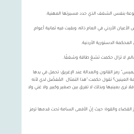
دفوعة بنفس الشغف الذي حدد مسيرتها المهنية.
أعيان الأردني في العام ذاته، وبقيت فيه ثمانية أعوام.
لمحكمة الدستورية الأردنية.
لعالم، لا تزال حكمت تشعّ طاقة وشغفًا.
ثيميس” رمز القانون والعدالة عند الإغريق؛ تحمل في يدها
ومة العينين؟ تقول حكمت:“هذا التمثال
المُفضّل لدي لأنه
لا ترى بعينيها وبذلك لا تفرق بين صغير وكبير، ولا غني ولا
القضاء والقوة؛ حيث إنّ الأفعى السامة تحت قدمها ترمز