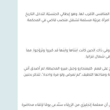
منافس الأقرب لها، وهو إيطالي الجنسيّة، لتدخل التاريخ
أول امرأة عربيّة مسلمة تشغل منصب قاضي في المحكمة
ذاك الحين كانت ابنتاها وابنها قد كبروا وتزوّجوا، مما
ي شمال تنزانيا.
ج على قمم
كليمنجارو وجبل ميرو المحيطة، لم أصدق أنني
ومناخها اللطيف.“لم نمرض ولو مرة واحدة”، تتذكر بحنين
يّل أن معلمة إنجليزي من الزرقاء ستُدعى يومًا لإلقاء محاضرة