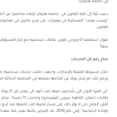
في جامعة هارفارد!”
دعيت أولًا إلى كلية القانون في
جامعة هارفارد لإلقاء محاضرة عن أخل
“ويست بوينت” العسكرية في نيويورك، على مدى عامين، في موضوعات 
القانون.
تقول:“ستطعنا أنا وزوجي تكوين علاقات شخصية مع كبار المسؤولين في 
سويًا”.
نجاح رغم كل التحديات
خلال مسيرتها المليئة بالإنجازات، واجهت حكمت تحديات شخصية: إصا
ورغم ذلك، لم تتخلّ يومًا عن التزامها بعملها في المحكمة الجنائيّة الدول
“في المرة الأولى التي شُخصت فيها، كنت أعود إلى عمان كل
21
يومًا 
طائرات (عمان، القاهرة، نيروبي، كليمنجارو) واحتجت
11
جلسة”، تتذكر حك
أتلقى العلاج حتى لا يؤثر ذلك على مسار قضية كنت اتابعها منذ أربع
بالإبادة الجماعية”، وفي عام
2010
، عاد المرض، لكنها بقيت كما عهدناه