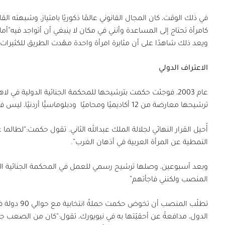
في ذلك الوقت، كان المجال القانوني عالمًا ذكوريًا بامتياز، وشبهته ا
كامرأة تحتاج إلى المساعدة وأنني في مكان لا ينبغي أن أتواجد فيه”أما 
ويعد ذلك شاهدًا على أن مثابرة امرأة واحدة مهّدت الطريق للكثيرات.
الاعتراف الدولي
عام
2003
، فوجئت حكمت بترشيحها للمحكمة الجنائية الدولية في لاها
ترشيحها معارضة من
12
أكاديميًا ومحاميًا
ودبلوماسيًّا أردنيًا، ليس فق
أُحيل القرار النهائي لجلالة الملك عبدالله الثاني. تقول حكمت:“لطالما 
النمطية عن المرأة العربية في أذهان الغرب”.
وبعد أسبوعين، وصلها ترشيح رسمي للعمل في المحكمة الجنائية الدو
المنصب ولكنني فاجأتهم”
تطلّب المنصب أن تخوض حكمت حملةً انتخابية مع حوالي
90
دولة ف
الدول، مدافعةً عن أحقيّتها به في نيويورك، تقول:“كان من الصعب ج