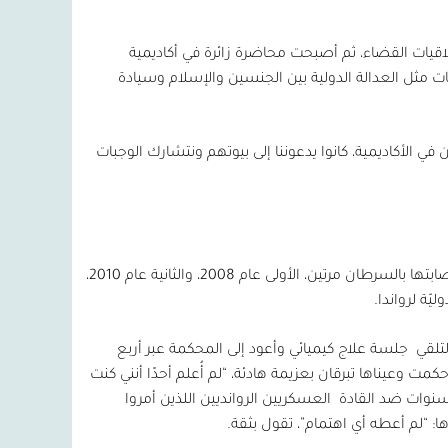
اقيات القضاء، ثم أصبحت محاضرة زائرة في أكاديمية
مثل العدالة الدولية بين الجنسين والإسلام وسيادة
الأكاديمية، كانوا يدعوننا إلى بيوتهم ونتشارك الوجبات
بتها بالسرطان مرتين، الأولى عام
2008
، والثانية عام
2010
،
يّة لرواندا.
لتلقي
جلسة علاج كيميائي وأعود إلى المحكمة عبر أربع
مت وعيناها تبرقان بعزيمة هادئة، “لم أُعلم أحدًا أنني كنت
 سنوات ضد القادة
العسكريين الروانديين اللذين أمروا
ا: “لم أعطه أي اهتمام”، تقول بثقة.