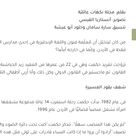
بقلم: مجلة نكهات عائليّة
تصوير: أنستازيا القيسي
تنسيق سارة سامان وخلود أبو عيشة
من كان ليتخيّل أن مُعلّمة فنون واللغة الإنجليزية في إحدى مدارس ال
فقط في الأردن، وإنّما في خارجه أيضًا؟
تزوّجت تغريد حكمت وهي في
22
من عمرها من العقيد زيد الحباشنة،
القانون، ثم ماجستير في القانون الدولي وكل ذلك وأنا أُربي أطفالي ال
شغف يقود المسيرة
في عام
1982
، بدأت حكمت رحلة استمرت
14
عامًا مدفوعة بشغفها بال
امرأة تشغل منصباً قضائيًّا في الأردن عام
1996
.
“لم يكن هذا المنصب سهلًا”، تتذكر حكمت:“كنت تحت دائرة الضوء وال
تضيف:“أرادوا أن يروا ما إذا كانت النساء قادرات على تولي مثل هذه ا