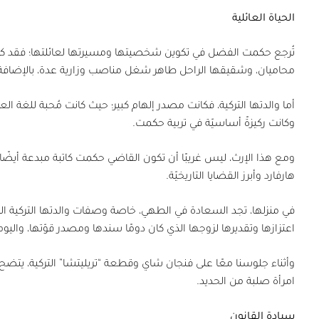
الحياة العائلية
تُرجع حكمت الفضل في تكوين شخصيتها ومسيرتها لعائلتها؛ فقد كان والد
محاميان، وشقيقها الراحل طاهر شغل مناصب وزارية عدة، بالإضافة 
أما والدتها التركية، فكانت مصدر إلهام كبير؛ حيث كانت مُحبة للغة الع
وكانت ركيزةً أساسيّة في تربية حكمت.
ومع هذا الإرث، ليس غريبًا أن تكون القاضي حكمت كاتبة مبدعة أيضًا؛
هارفارد وأبرز القضايا التاريخيّة.
في منزلها، تجد السعادة في الطهي، خاصة وصفات والدتها التركية الت
اعتزازها وتقديرها لزوجها الذي كان دومًا سندها ومصدر قوّتها، وال
وأثناء جلوسنا معًا على فنجان شاي وقطعة “تريليتشا” التركية، يتضح جل
امرأة صلبة من الحديد.
سيادة القانون