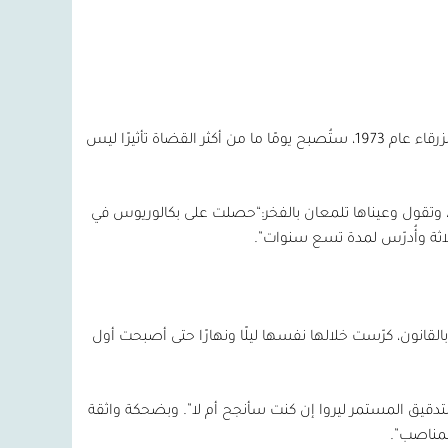
زرقاء عام
1973
، ستُصبح يومًا ما من أكثر القضاة تأثيرًا ليس
 وتقول وعيناها تلمعان بالفخر:“حصلت على بكالوريوس في
ثلاثة وأُدرّس لمدة تسع سنوات”.
قانون، كرّست خلالها نفسها ليلًا ونهارًا حتى أصبحت أول
تدقيق المستمر ليروا إن كنت سأنجح أم لا”. وبضحكة واثقة
لمناصب”.