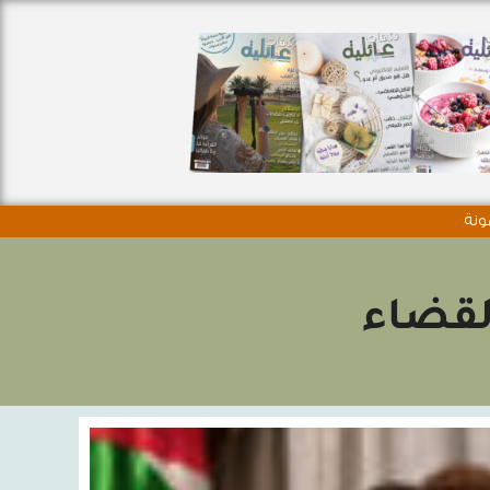
ونة
لقضاء