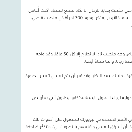
لقاضي حكمت بغابة للرجال، لا تكاد تتسع للنساء،“كنت أُعامل
اليوم، فالأردن يفتخر بوجود
300
امرأة في منصب قاضي،
ي، وهو منصب نادر لا يُطرح إلا كل
50
عامًا، وقد واجه
ط رجالًا، وإنّما نساءً أيضًا.
عُرف جلالته ببعد النظر، وقد قرر أن يتم تعييني لتغيير الصورة
لية لرواندا. تقول بابتسامة:“كانوا يظنون أنني سأرفض
ي الأمم المتحدة في نيويورك للحصول على أصوات تلك
دًا أن أسوّق لنفسي وأقنعهم بالتصويت لي”، وتتذكّر ضاحكة