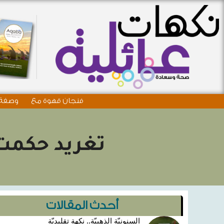
فنجان قهوة مع
وصفة 
تغريد حكمت:
أحدث المقالات
السنونيّة الذهبيّة.. نكهة تقليديّة