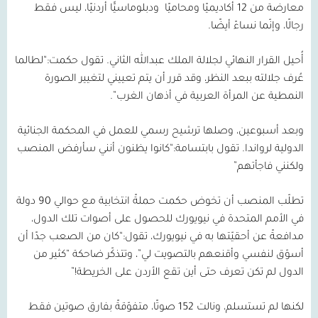
معارضة من
12
أكاديميًا ومحاميًا
ودبلوماسيًّا أردنيًا، ليس فقط
رجالًا، وإنّما نساءً أيضًا.
أُحيل القرار النهائي لجلالة الملك عبدالله الثاني. تقول حكمت:“لطالما
عُرف جلالته ببعد النظر، وقد قرر أن يتم تعييني لتغيير الصورة
النمطية عن المرأة العربية في أذهان الغرب”.
وبعد أسبوعين، وصلها ترشيح رسمي للعمل في المحكمة الجنائية
الدولية لرواندا. تقول بابتسامة:“كانوا يظنون أنني سأرفض المنصب
ولكنني فاجأتهم”
تطلّب المنصب أن تخوض حكمت حملةً انتخابية مع حوالي
90
دولة
في الأمم المتحدة في نيويورك للحصول على أصوات تلك الدول،
مدافعةً عن أحقيّتها به في نيويورك، تقول:“كان من الصعب جدًا أن
أسوّق لنفسي وأقنعهم بالتصويت لي”، وتتذكّر ضاحكة “كثير من
الدول لم تكن تعرف حتى أين تقع الأردن على الخريطة!”
لكنها لم تستسلم، ونالت
152
صوتًا، متفوّقةً بفارق صوتين فقط