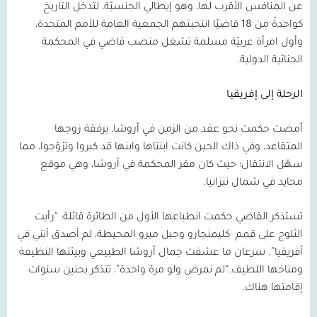
عن المنافس الأقرب لها، وهو إيطالي الجنسيّة، لتدخل التاريخ
كواحدةً من
18
قاضيًا انتخبتهم الجمعية العامة للأمم المتحدة،
وأول امرأة عربيّة مسلمة تشغل منصب قاضي في المحكمة
الجنائية الدولية.
الرحلة إلى إفريقيا
أمضت حكمت نحو عقد من الزمن في أروشا، برفقة زوجها
المتقاعد، وفي ذاك الحين كانت ابنتاها وابنها قد كبروا وتزوّجوا، مما
سهّل الانتقال؛ حيث كان مقر المحكمة في أروشا، وهي موقع
محايد في شمال تنزانيا.
تستذكر القاضي حكمت انطباعها الأول من الطائرة قائلة: “رأيت
الثلوج على قمم
كليمنجارو وجبل ميرو المحيطة، لم أصدق أنني في
أفريقيا”. سرعان ما عشقت جمال أروشا الطبيعي وبيئتها النظيفة
ومناخها اللطيف.“لم نمرض ولو مرة واحدة”، تتذكر بحنين سنوات
إقامتها هناك.