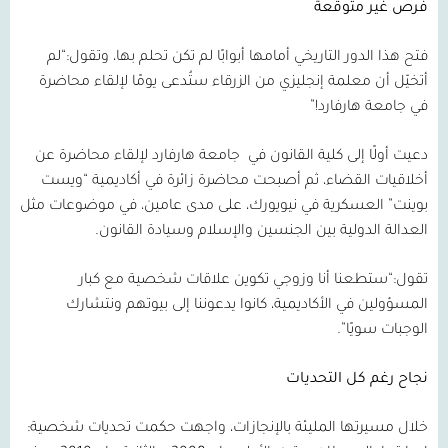
فرص غير متوقعة
فتح هذا الدور التاريخي أمامها أبوابًا لم تكن تحلم بها، وتقول:“لم
أتخيّل أن معلمة إنجليزي من الزرقاء ستُدعى يومًا لإلقاء محاضرة
في جامعة هارفارد!”
دعيت أولًا إلى كلية القانون في
جامعة هارفارد لإلقاء محاضرة عن
أخلاقيات القضاء، ثم أصبحت محاضرة زائرة في أكاديمية “ويست
بوينت” العسكرية في نيويورك، على مدى عامين، في موضوعات مثل
العدالة الدولية بين الجنسين والإسلام وسيادة القانون.
تقول:“ستطعنا أنا وزوجي تكوين علاقات شخصية مع كبار
المسؤولين في الأكاديمية، كانوا يدعوننا إلى بيوتهم ونتشارك
الوجبات سويًا”.
نجاح رغم كل التحديات
خلال مسيرتها المليئة بالإنجازات، واجهت حكمت تحديات شخصية: