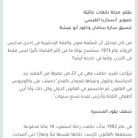
بقلم: مجلة نكهات عائليّة
تصوير: أنستازيا القيسي
تنسيق سارة سامان وخلود أبو عيشة
من كان ليتخيّل أن مُعلّمة فنون واللغة الإنجليزية في إحدى مدارس
الزرقاء عام
1973
، ستُصبح يومًا ما من أكثر القضاة تأثيرًا ليس فقط
في الأردن، وإنّما في خارجه أيضًا؟
تزوّجت تغريد حكمت وهي في
22
من عمرها من العقيد زيد
الحباشنة، وتقول وعيناها تلمعان بالفخر:“حصلت على بكالوريوس
في القانون، ثم ماجستير في القانون الدولي وكل ذلك وأنا أُربي
أطفالي الثلاثة وأُدرّس لمدة تسع سنوات”.
شغف يقود المسيرة
في عام
1982
، بدأت حكمت رحلة استمرت
14
عامًا مدفوعة
بشغفها بالقانون، كرّست خلالها نفسها ليلًا ونهارًا حتى أصبحت