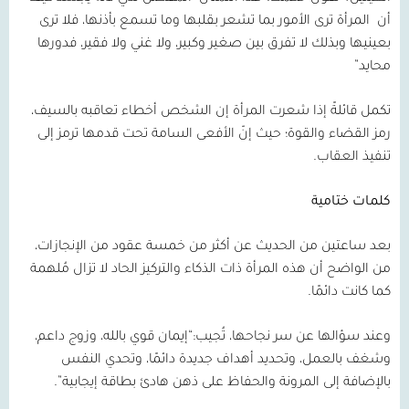
أن
المرأة ترى الأمور بما تشعر بقلبها وما تسمع بأذنها، فلا ترى
بعينيها وبذلك لا تفرق بين صغير وكبير، ولا غني ولا فقير، فدورها
محايد”
تكمل قائلةً إذا شعرت المرأة إن الشخص أخطاء تعاقبه بالسيف،
رمز القضاء والقوة؛ حيث إنّ الأفعى السامة تحت قدمها ترمز إلى
تنفيذ العقاب.
كلمات ختامية
بعد ساعتين من الحديث عن أكثر من خمسة عقود من الإنجازات،
من الواضح أن هذه المرأة ذات الذكاء والتركيز الحاد لا تزال مُلهمة
كما كانت دائمًا.
وعند سؤالها عن سر نجاحها، تُجيب:“إيمان قوي بالله، وزوج داعم،
وشغف بالعمل، وتحديد أهداف جديدة دائمًا، وتحدي النفس
بالإضافة إلى المرونة والحفاظ على ذهن هادئ بطاقة إيجابية”.