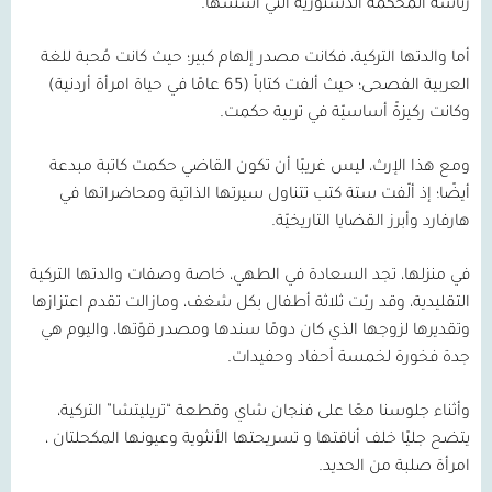
رئاسة المحكمة الدستورية التي أسسها.
أما والدتها التركية، فكانت مصدر إلهام كبير؛ حيث كانت مُحبة للغة
العربية الفصحى؛ حيث ألفت كتاباً (
65
عامًا في حياة امرأة أردنية)
وكانت ركيزةً أساسيّة في تربية حكمت.
ومع هذا الإرث، ليس غريبًا أن تكون القاضي حكمت كاتبة مبدعة
أيضًا؛ إذ ألّفت ستة كتب تتناول سيرتها الذاتية ومحاضراتها في
هارفارد وأبرز القضايا التاريخيّة.
في منزلها، تجد السعادة في الطهي، خاصة وصفات والدتها التركية
التقليدية، وقد ربّت ثلاثة أطفال بكل شغف، ومازالت تقدم اعتزازها
وتقديرها لزوجها الذي كان دومًا سندها ومصدر قوّتها، واليوم هي
جدة فخورة لخمسة أحفاد وحفيدات.
وأثناء جلوسنا معًا على فنجان شاي وقطعة “تريليتشا” التركية،
يتضح جليًا خلف أناقتها و تسريحتها الأنثوية وعيونها المكحلتان ،
امرأة صلبة من الحديد.