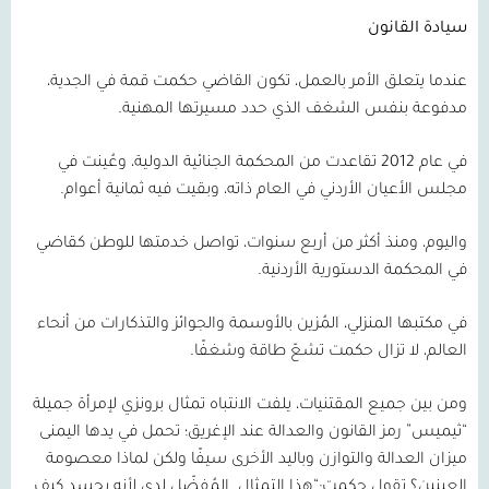
سيادة القانون
عندما يتعلق الأمر بالعمل، تكون القاضي حكمت قمة في الجدية،
مدفوعة بنفس الشغف الذي حدد مسيرتها المهنية.
في عام
2012
تقاعدت من المحكمة الجنائية الدولية، وعُينت في
مجلس الأعيان الأردني في العام ذاته، وبقيت فيه ثمانية أعوام.
واليوم، ومنذ أكثر من أربع سنوات، تواصل خدمتها للوطن كقاضي
في المحكمة الدستورية الأردنية.
في مكتبها المنزلي، المُزين بالأوسمة والجوائز والتذكارات من أنحاء
العالم، لا تزال حكمت تشعّ طاقة وشغفًا.
ومن بين جميع المقتنيات، يلفت الانتباه تمثال برونزي لإمرأة جميلة
“ثيميس” رمز القانون والعدالة عند الإغريق؛ تحمل في يدها اليمنى
ميزان العدالة والتوازن وباليد الأخرى سيفًا ولكن لماذا معصومة
العينين؟ تقول حكمت:“هذا التمثال
المُفضّل لدي لأنه يجسد كيف