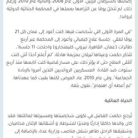
إصابتها بالسرطان مرتين، الأولى عام
2008
، والثانية عام
2010
، ورغم
ذلك، لم تتخلّ يومًا عن التزامها بعملها في المحكمة الجنائيّة الدوليّة
لرواندا.
“في المرة الأولى التي شُخصت فيها، كنت أعود إلى عمان كل
21
يومًا لتلقي
جلسة علاج كيميائي وأعود إلى المحكمة عبر أربع
طائرات (عمان، القاهرة، نيروبي، كليمنجارو) واحتجت
11
جلسة”،
تتذكر حكمت وعيناها تبرقان بعزيمة هادئة، “لم أُعلم أحدًا أنني كنت
أتلقى العلاج حتى لا يؤثر ذلك على مسار قضية كنت اتابعها منذ أربع
سنوات ضد القادة
العسكريين الروانديين اللذين أمروا بالإبادة
الجماعية”، وفي عام
2010
، عاد المرض، لكنها بقيت كما عهدناها:
“لم أعطه أي اهتمام”، تقول بثقة.
الحياة العائلية
تُرجع حكمت الفضل في تكوين شخصيتها ومسيرتها لعائلتها؛ فقد
كان والدها حاكمًا إداريًّا ومديرًا للشرطة، و أشقائها الإثنان محاميان،
وشقيقها الراحل طاهر شغل مناصب وزارية عدة، بالإضافة إلى