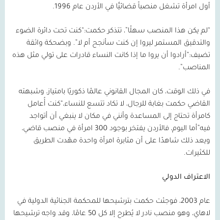
أول امرأة تشغل منصباً قضائيًّا في الأردن عام
1996
.
“لم يكن هذا المنصب سهلًا”، تتذكر حكمت:“كنت تحت دائرة الضوء
والتدقيق المستمر ليروا إن كنت سأنجح أم لا”. وبضحكة واثقة
تضيف:“أرادوا أن يروا ما إذا كانت النساء قادرات على تولي مثل هذه
المناصب”.
في ذلك الوقت، كان المجال القانوني عالمًا ذكوريًا بامتياز، وشبهته
القاضي حكمت بغابة للرجال، لا تكاد تتسع للنساء،“كنت أُعامل
كامرأة تحتاج إلى المساعدة وأنني في مكان لا ينبغي أن أتواجد
فيه”أما اليوم، فالأردن يفتخر بوجود
300
امرأة في منصب قاضي،
ويعد ذلك شاهدًا على أن مثابرة امرأة واحدة مهّدت الطريق
للكثيرات.
الاعتراف الدولي
عام
2003
، فوجئت حكمت بترشيحها للمحكمة الجنائية الدولية في
لاهاي، وهو منصب نادر لا يُطرح إلا كل
50
عامًا، وقد واجه ترشيحها