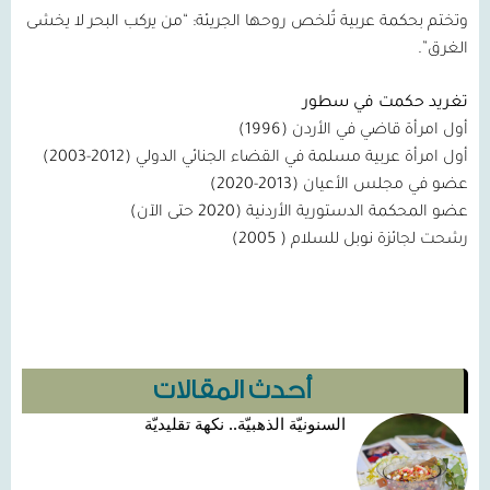
وتختم بحكمة عربية تُلخص روحها الجريئة: “من يركب البحر لا يخشى
الغرق”.
تغريد حكمت في سطور
أول امرأة قاضي في الأردن (
1996
)
أول امرأة عربية مسلمة في القضاء الجنائي الدولي (
2012-2003
)
عضو في مجلس الأعيان (
2013-2020
)
عضو المحكمة الدستورية الأردنية (
2020
حتى الآن)
رشحت لجائزة نوبل للسلام (
2005
)
أحدث المقالات
السنونيّة الذهبيّة.. نكهة تقليديّة