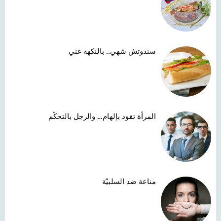
سندوتش شهي.. بالنكهة غني
المرأة تقود بإلهام… والرجل بالتحكّم
مناعة ضد السلبيّة