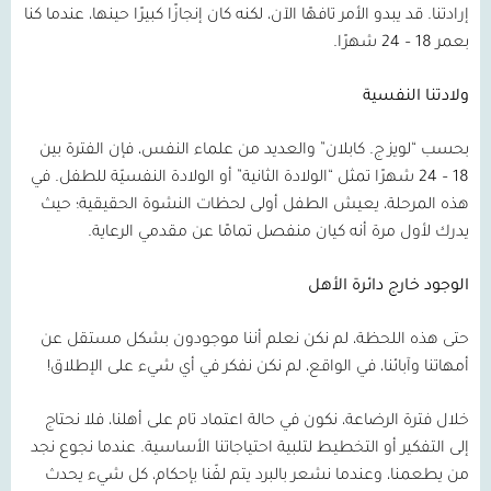
إرادتنا. قد يبدو الأمر تافهًا الآن، لكنه كان إنجازًا كبيرًا حينها، عندما كنا
بعمر 18 – 24 شهرًا.
ولادتنا النفسية
بحسب “لويز ج. كابلان” والعديد من علماء النفس، فإن الفترة بين
18 – 24 شهرًا تمثل “الولادة الثانية” أو الولادة النفسيّة للطفل. في
هذه المرحلة، يعيش الطفل أولى لحظات النشوة الحقيقية؛ حيث
يدرك لأول مرة أنه كيان منفصل تمامًا عن مقدمي الرعاية.
الوجود خارج دائرة الأهل
حتى هذه اللحظة، لم نكن نعلم أننا موجودون بشكل مستقل عن
أمهاتنا وآبائنا، في الواقع، لم نكن نفكر في أي شيء على الإطلاق!
خلال فترة الرضاعة، نكون في حالة اعتماد تام على أهلنا، فلا نحتاج
إلى التفكير أو التخطيط لتلبية احتياجاتنا الأساسية. عندما نجوع نجد
من يطعمنا، وعندما نشعر بالبرد يتم لفّنا بإحكام، كل شيء يحدث