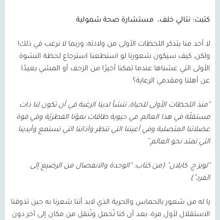
كتبت: نتالي خلف،
مستشارة صحة شمولية
لا أحد منا يتذكر اللحظات الأولى من ولادته، وربما لا نرغب في ذلك!
ولكن، كيف سيكون شعورنا لو استطعنا استرجاع لحظة النشوة
الأولى التي عشناها عندما تمكنا أخيرًا من الزحف أو المشي بعيدًا
عن أهلنا ومقدمي الرعاية؟
“منذ اللحظات الأولى للحياة، تنشأ لدينا الرغبة في أن تكون لنا ذات
مستقلّة في هذا العالم، في حيوية طاقات نموّنا الفطريّة وفي قوة
عضلاتنا المتصلبة وفي أعيننا التي تنظر وآذاننا التي تستمع وأيدينا
التي تمتد نحو العالم.”
“لويز ج. كابلان”
(من كتاب: “الوحدة والانفصال من الرضيع إلى
الفرد”)
يا له من شعور بالحماس والحرية الذي لابد أننا شعرنا به حين تذوقنا
الاستقلال لأول مرة، بعد أن كنا نُحمل ونُنقل من مكان إلى آخر دون