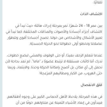
تلقائيًا.
اكتشاف الذات
بين عمر 18 – 24 شهرًا، نمر بمرحلة إدراك هائلة؛ حيث نبدأ في
اكتشاف أجزاء أجسادنا والأصوات والمذاقات المختلفة، كما نبدأ في
تمييز الأشكال والأشخاص من حولنا. تصبح أجسادنا أقوى وتتطوّر
عضلاتنا ونخطو أولى خطواتنا نحو الحريّة الجسديّة.
عندما نتعلم الزحف بعيدًا، أو حتى الوقوف والمشي لبضع خطوات،
ندرك أننا كائنات مستقلة لا ترتبط عضويًا بـ “ماما”. لم نعد بحاجة لأن
نحمل إلى أي مكان، بل أصبح بإمكاننا الحركة وحدنا، والابتعاد، وربما
حتى الهروب، من الكبار ومطالبهم المزعجة!
قلق الانفصال
في هذه المرحلة، يلاحظ الأهل الحماس الكبير على وجوه أطفالهم،
فيبدأون في إبعاد الأشياء الثمينة عن متناولهم، خوفًا من أن