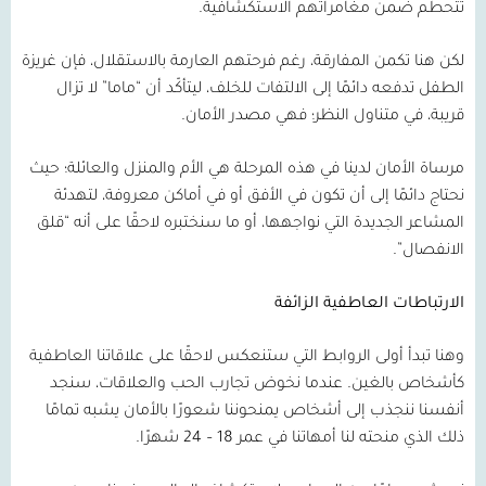
تتحطم ضمن مغامراتهم الاستكشافية.
لكن هنا تكمن المفارقة، رغم فرحتهم العارمة بالاستقلال، فإن غريزة
الطفل تدفعه دائمًا إلى الالتفات للخلف، ليتأكّد أن “ماما” لا تزال
قريبة، في متناول النظر؛ فهي مصدر الأمان.
مرساة الأمان لدينا في هذه المرحلة هي الأم والمنزل والعائلة؛ حيث
نحتاج دائمًا إلى أن تكون في الأفق أو في أماكن معروفة، لتهدئة
المشاعر الجديدة التي نواجهها، أو ما سنختبره لاحقًا على أنه “قلق
الانفصال”.
الارتباطات العاطفية الزائفة
وهنا تبدأ أولى الروابط التي ستنعكس لاحقًا على علاقاتنا العاطفية
كأشخاص بالغين. عندما نخوض تجارب الحب والعلاقات، سنجد
أنفسنا ننجذب إلى أشخاص يمنحوننا شعورًا بالأمان يشبه تمامًا
ذلك الذي منحته لنا أمهاتنا في عمر 18 – 24 شهرًا.