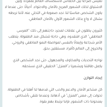
نعيش صراعًا بين الحماس لاستكشاف العالم بمفردنا، وبين
الاشتياق لذلك الشعور المريح بالأمان والاحتواء. أحيانًا، حتى عندما لا
يكون الشخص مناسبًا لنا، نجد صعوبة في التخلي عنه، لأننا نربطه
بشكل لا واعٍ بذلك الشعور الأولي بالأمان العاطفي.
كثيرون يظلون في علاقات لمجرد حاجتهم إلى ذلك “المرسى
العاطفي” الذي افتقدوه، وهي حاجة تتشكل منذ الطفولة. يتطلب
الأمر شجاعة وإيمانًا بالنفس لمواصلة النمو العاطفي والروحي،
والخروج إلى العالم كأفراد مستقلين بحق.
نواجه التحديات والمخاوف والمجهول، حتى نجد الشخص الذي
يكمل طاقتنا ويشعرنا بـ”المنزل” الحقيقي الذي نستحقه.
إيجاد التوازن
كل مشاعر الأمان والدعم والحب التي قدمها لنا أهلنا في الطفولة،
تحولت إلى معنى“المنزل” في أذهاننا، وعندما نلتقي بأشخاص
يمنحوننا ذات الشعور، فإننا نرتبط بهم بقوة.