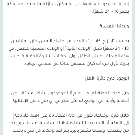
إرادتنا. قد يبدو الأمر تافهًا الآن، لكنه كان إنجازًا كبيرًا حينها، عندما كنا
بعمر 18 – 24 شهرًا.
ولادتنا النفسية
بحسب “لويز ج. كابلان” والعديد من علماء النفس، فإن الفترة بين
18 – 24 شهرًا تمثل “الولادة الثانية” أو الولادة النفسيّة للطفل. في
هذه المرحلة، يعيش الطفل أولى لحظات النشوة الحقيقية؛ حيث
يدرك لأول مرة أنه كيان منفصل تمامًا عن مقدمي الرعاية.
الوجود خارج دائرة الأهل
حتى هذه اللحظة، لم نكن نعلم أننا موجودون بشكل مستقل عن
أمهاتنا وآبائنا، في الواقع، لم نكن نفكر في أي شيء على الإطلاق!
خلال فترة الرضاعة، نكون في حالة اعتماد تام على أهلنا، فلا نحتاج
إلى التفكير أو التخطيط لتلبية احتياجاتنا الأساسية. عندما نجوع نجد
من يطعمنا، وعندما نشعر بالبرد يتم لفّنا بإحكام، كل شيء يحدث