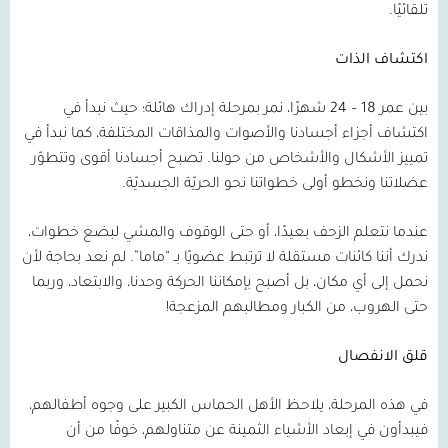
تلقائيًا.
اكتشاف الذات
بين عمر 18 – 24 شهرًا، نمر بمرحلة إدراك هائلة؛ حيث نبدأ في
اكتشاف أجزاء أجسادنا والأصوات والمذاقات المختلفة، كما نبدأ في
تمييز الأشكال والأشخاص من حولنا. تصبح أجسادنا أقوى وتتطوّر
عضلاتنا ونخطو أولى خطواتنا نحو الحريّة الجسديّة.
عندما نتعلم الزحف بعيدًا، أو حتى الوقوف والمشي لبضع خطوات،
ندرك أننا كائنات مستقلة لا ترتبط عضويًا بـ “ماما”. لم نعد بحاجة لأن
نحمل إلى أي مكان، بل أصبح بإمكاننا الحركة وحدنا، والابتعاد، وربما
حتى الهروب، من الكبار ومطالبهم المزعجة!
قلق الانفصال
في هذه المرحلة، يلاحظ الأهل الحماس الكبير على وجوه أطفالهم،
فيبدأون في إبعاد الأشياء الثمينة عن متناولهم، خوفًا من أن