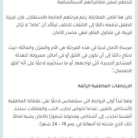
تتحطم ضمن مغامراتهم الاستكشافية.
لكن هنا تكمن المفارقة، رغم فرحتهم العارمة بالاستقلال، فإن غريزة
الطفل تدفعه دائمًا إلى الالتفات للخلف، ليتأكّد أن “ماما” لا تزال
قريبة، في متناول النظر؛ فهي مصدر الأمان.
مرساة الأمان لدينا في هذه المرحلة هي الأم والمنزل والعائلة؛ حيث
نحتاج دائمًا إلى أن تكون في الأفق أو في أماكن معروفة، لتهدئة
المشاعر الجديدة التي نواجهها، أو ما سنختبره لاحقًا على أنه “قلق
الانفصال”.
الارتباطات العاطفية الزائفة
وهنا تبدأ أولى الروابط التي ستنعكس لاحقًا على علاقاتنا العاطفية
كأشخاص بالغين. عندما نخوض تجارب الحب والعلاقات، سنجد
أنفسنا ننجذب إلى أشخاص يمنحوننا شعورًا بالأمان يشبه تمامًا
ذلك الذي منحته لنا أمهاتنا في عمر 18 – 24 شهرًا.