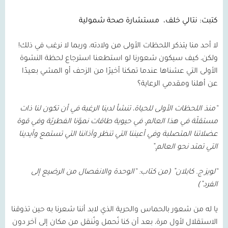
كتبت: نتالي خلف،
مستشارة صحة شمولية
لا أحد منا يتذكر اللحظات الأولى من ولادته، وربما لا نرغب في ذلك!
ولكن، كيف سيكون شعورنا لو استطعنا استرجاع لحظة النشوة
الأولى التي عشناها عندما تمكنا أخيرًا من الزحف أو المشي بعيدًا
عن أهلنا ومقدمي الرعاية؟
“منذ اللحظات الأولى للحياة، تنشأ لدينا الرغبة في أن تكون لنا ذات
مستقلّة في هذا العالم، في حيوية طاقات نموّنا الفطريّة وفي قوة
عضلاتنا المتصلبة وفي أعيننا التي تنظر وآذاننا التي تستمع وأيدينا
التي تمتد نحو العالم.”
“لويز ج. كابلان”
(من كتاب: “الوحدة والانفصال من الرضيع إلى
الفرد”)
يا له من شعور بالحماس والحرية الذي لابد أننا شعرنا به حين تذوقنا
الاستقلال لأول مرة، بعد أن كنا نُحمل ونُنقل من مكان إلى آخر دون