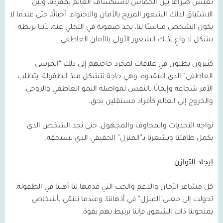
نعيش صراعًا بين الحماس لاستكشاف العالم بمفردنا، وبين
الاشتياق لذلك الشعور المريح بالأمان والاحتواء. أحيانًا، حتى عندما لا
يكون الشخص مناسبًا لنا، نجد صعوبة في التخلي عنه، لأننا نربطه
بشكل لا واعٍ بذلك الشعور الأولي بالأمان العاطفي.
كثيرون يظلون في علاقات لمجرد حاجتهم إلى ذلك “المرسى
العاطفي” الذي افتقدوه، وهي حاجة تتشكل منذ الطفولة. يتطلب
الأمر شجاعة وإيمانًا بالنفس لمواصلة النمو العاطفي والروحي،
والخروج إلى العالم كأفراد مستقلين بحق.
نواجه التحديات والمخاوف والمجهول، حتى نجد الشخص الذي
يكمل طاقتنا ويشعرنا بـ”المنزل” الحقيقي الذي نستحقه.
إيجاد التوازن
كل مشاعر الأمان والدعم والحب التي قدمها لنا أهلنا في الطفولة،
تحولت إلى معنى“المنزل” في أذهاننا، وعندما نلتقي بأشخاص
يمنحوننا ذات الشعور، فإننا نرتبط بهم بقوة.