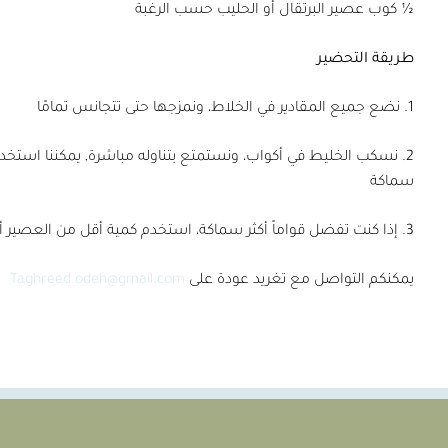
½ كوب عصير البرتقال أو الحليب حسب الرغبة
طريقة التحضير
1. نضع جميع المقادير في الخلاط، ونمزجها حتى تتجانس تمامًا
2. نسكب الخليط في أكواب، ونستمتع بتناوله مباشرة, يمكننا استخد
سماكة
3. إذا كنت تفضل قواماً أكثر سماكة، استخدم كمية أقل من العصير أو الحليب
يمكنكم التواصل مع تغريد عودة على
Taghreed.odeh@gmail.com