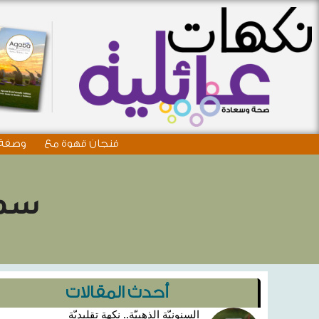
فنجان قهوة مع
وصفة 
سمو
أحدث المقالات
السنونيّة الذهبيّة.. نكهة تقليديّة