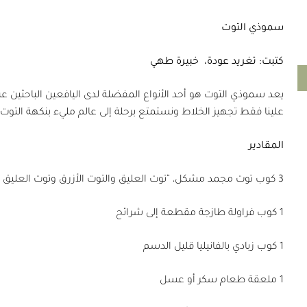
سموذي التوت
كتبت: تغريد عودة،
خبيرة طهي
يعد سموذي التوت هو أحد الأنواع المفضلة لدى اليافعين الباحثين عن
علينا فقط تجهيز الخلاط ونستمتع برحلة إلى عالم مليء بنكهة التوت!
المقادير
3 كوب توت مجمد مشكل، “توت العليق والتوت الأزرق وتوت العليق الأسود” مذابة قليلًا
1 كوب فراولة طازجة مقطعة إلى شرائح
1 كوب زبادي بالفانيليا قليل الدسم
1 ملعقة طعام سكر أو عسل