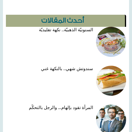
أحدث المقالات
السنونيّة الذهبيّة.. نكهة تقليديّة
سندوتش شهي.. بالنكهة غني
المرأة تقود بإلهام… والرجل بالتحكّم