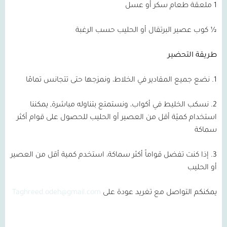
1 ملعقة طعام سكر أو عسل
½ كوب عصير البرتقال أو الحليب حسب الرغبة
طريقة التحضير
1. نضع جميع المقادير في الخلاط، ونمزجها حتى تتجانس تمامًا
2. نسكب الخليط في أكواب، ونستمتع بتناوله مباشرة, يمكننا
استخدام كميّة أقل من العصير أو الحليب للحصول على قوام أكثر
سماكة
3. إذا كنت تفضل قواماً أكثر سماكة، استخدم كمية أقل من العصير
أو الحليب
يمكنكم التواصل مع تغريد عودة على
Taghreed.odeh@gmail.com