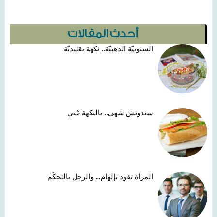
أحدث المقالات
السنونيّة الذهبيّة.. نكهة تقليديّة
سندوتش شهي.. بالنكهة غني
المرأة تقود بإلهام… والرجل بالتحكّم