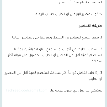
1 ملعقة طعام سكر أو عسل
½ كوب عصير البرتقال أو الحليب حسب الرغبة
طريقة التحضير
1. نضع جميع المقادير في الخلاط، ونمزجها حتى تتجانس تمامًا
2. نسكب الخليط في أكواب، ونستمتع بتناوله مباشرة, يمكننا
استخدام كميّة أقل من العصير أو الحليب للحصول على قوام أكثر
سماكة
3. إذا كنت تفضل قواماً أكثر سماكة، استخدم كمية أقل من العصير
أو الحليب
يمكنكم التواصل مع تغريد عودة على
Taghreed.odeh@gmail.com