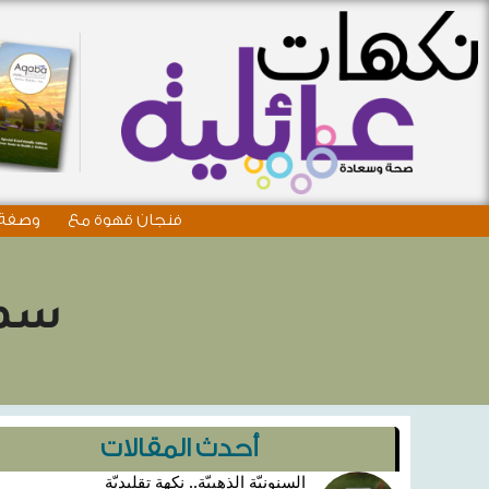
فنجان قهوة مع
وصفة 
سمو
أحدث المقالات
السنونيّة الذهبيّة.. نكهة تقليديّة