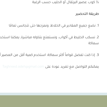
½ كوب عصير البرتقال أو الحليب حسب الرغبة
طريقة التحضير
1. نضع جميع المقادير في الخلاط، ونمزجها حتى تتجانس تمامًا
2. نسكب الخليط في أكواب، ونستمتع بتناوله مباشرة, يمكننا استخد
سماكة
3. إذا كنت تفضل قواماً أكثر سماكة، استخدم كمية أقل من العصير أو الحليب
يمكنكم التواصل مع تغريد عودة على
Taghreed.odeh@gmail.com