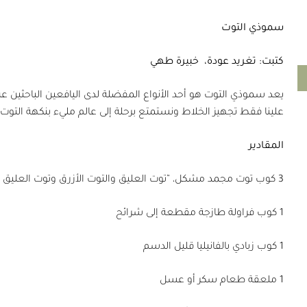
سموذي التوت
كتبت: تغريد عودة،
خبيرة طهي
يعد سموذي التوت هو أحد الأنواع المفضلة لدى اليافعين الباحثين عن
علينا فقط تجهيز الخلاط ونستمتع برحلة إلى عالم مليء بنكهة التوت!
المقادير
3 كوب توت مجمد مشكل، “توت العليق والتوت الأزرق وتوت العليق الأسود” مذابة قليلًا
1 كوب فراولة طازجة مقطعة إلى شرائح
1 كوب زبادي بالفانيليا قليل الدسم
1 ملعقة طعام سكر أو عسل