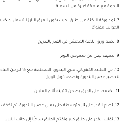
اللحمة مع ملعقة كبيرة من السمنة
7. نمد ورقة اللخنة على طبق بحيث يكون العرق البارز للأسفل، ون
الجوانب مفتوحًا
8. نضع ورق اللخنة المحشي في القدر بالتدريج
9. نضيف تبقى من فصوص الثوم
10. في الخلاط الكهربائي، نمزج البندورة المقطعة مع ½ لتر من الماء
لتحضير عصير البندورة ونضعه فوق الورق
11. نضغط على الورق بصحن لتثبيته أثناء الغليان
12. نضع القدر على نار متوسطة حتى يغلي عصير البندورة، ثم نخفف النار ونتركها لمدة ساعة ونصف حتى تنضج
13. نقلب القدر على طبق كبير ونقدّم الطبق ساخنًا إلى جانب اللبن.