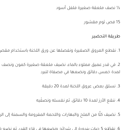
½ نصف ملعقة صغيرة فلفل أسود
15 فص ثوم مقشور
طريقة التحضير
1. نقطع العروق الصغيرة ونفصلها عن ورق اللخنة باستخدام مقص
2. في قدر عميق مملوء بالماء، نضيف ملعقة صغيرة كمون ونصف مل
لمدة خمس دقائق ونضعها في مصفاة لتبرد
3. نسلق بعض عروق اللخنة لمدة 20 دقيقة
4. ننقع الأرز لمدة 10 دقائق، ثم نغسله ونصفّيه
5. نضيف كلًّا من الملح والبهارات واللحمة المفرومة والسمنة إلى الرز ونخلط جيّدًا
6. نقطّع 5 حبات بندورة إلى شرائح ونضعها في قاع القدر،