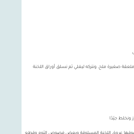
عقة صغيرة ملح، ونتركه ليغلي ثم نسلق أوراق اللخنة
 ثم نضع فوقها عروق اللخنة المسلوقة وبعض فصوص الثوم وقطع