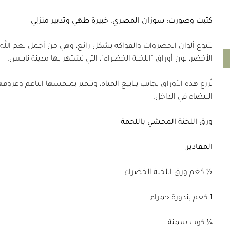
كتبت وصورت: سوزان المصري،
خبيرة طهي وتدبير منزلي
تتنوع ألوان الخضروات والفواكه بشكل رائع، وهي من أجمل نعم الله عل
الأخضر، لون أوراق “اللخنة الخضراء”، التي تشتهر بها مدينة نابلس.
تُزرع هذه الأوراق بجانب ينابيع المياه، وتتميز بملمسها الناعم وعروقه
البيضاء في الداخل.
ورق اللخنة المحشي باللحمة
المقادير
½ كغم ورق اللخنة الخضراء
1 كغم بندورة حمراء
¼ كوب سمنة