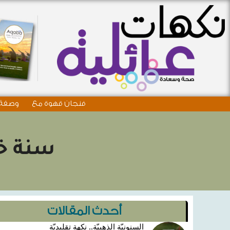
فنجان قهوة مع
وصفة 
سنة خض
أحدث المقالات
السنونيّة الذهبيّة.. نكهة تقليديّة