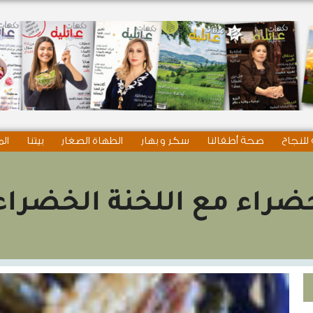
للنجاح
صحة أطفالنا
سكر و بهار
الطهاة الصغار
بيتنا
الم
راء مع اللخنة الخضراء