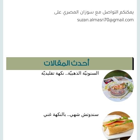
يمكنكم التواصل مع سوزان المصري على
suzan.almasri70@gmail.com
أحدث المقالات
السنونيّة الذهبيّة.. نكهة تقليديّة
سندوتش شهي.. بالنكهة غني