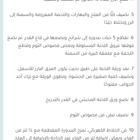
4. ننقع الأرز لمدة 10 دقائق، ثم نغسله ونصفّيه
5. نضيف كلًّا من الملح والبهارات واللحمة المفرومة والسمنة إلى
الرز ونخلط جيّدًا
6. نقطّع 5 حبات بندورة إلى شرائح ونضعها في قاع القدر، ثم نضع
فوقها عروق اللخنة المسلوقة وبعض فصوص الثوم وقطع
اللحمة مع ملعقة كبيرة من السمنة
7. نمد ورقة اللخنة على طبق بحيث يكون العرق البارز للأسفل،
ونضيف كمية صغيرة من الحشوة، ونطوي الورقة مع ترك أحد
الجوانب مفتوحًا
8. نضع ورق اللخنة المحشي في القدر بالتدريج
9. نضيف تبقى من فصوص الثوم
10. في الخلاط الكهربائي، نمزج البندورة المقطعة مع ½ لتر من
الماء، ويمكن إضافة لتر من الماء عند الحاجة بالإضافة إلى الملح