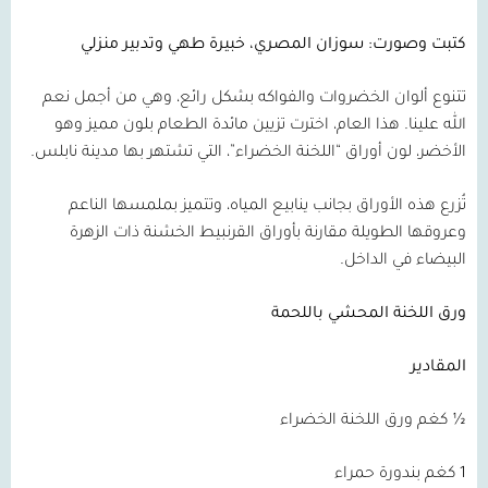
كتبت وصورت: سوزان المصري،
خبيرة طهي وتدبير منزلي
تتنوع ألوان الخضروات والفواكه بشكل رائع، وهي من أجمل نعم
الله علينا. هذا العام، اخترت تزيين مائدة الطعام بلون مميز وهو
الأخضر، لون أوراق “اللخنة الخضراء”، التي تشتهر بها مدينة نابلس.
تُزرع هذه الأوراق بجانب ينابيع المياه، وتتميز بملمسها الناعم
وعروقها الطويلة مقارنة بأوراق القرنبيط الخشنة ذات الزهرة
البيضاء في الداخل.
ورق اللخنة المحشي باللحمة
المقادير
½ كغم ورق اللخنة الخضراء
1 كغم بندورة حمراء