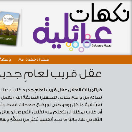
فنجان قهوة مع
وصفة 
عقل قريب لعامٍ جديد
فيتامينات العقل
عقل قريب لعامٍ جديد
نصائح من واقع خبرتي لتحسين الطريقة التي تعمل بها عقولنا؛ حتى ننهي 021
أي كتاب يمكننا أن نتعلم منه تقليل التّعرض لوسائل الت
التّعرض لها. غالبًا ما نجد أنفسنا نُكثر من تصفُّح 