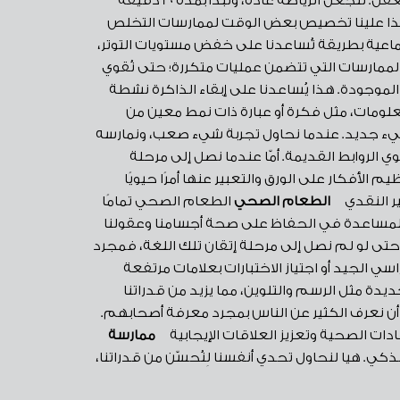
العقل السليم في الجسم السليم! من المعروف أنّ الرياضة تُزيد من تدفق الدّم إلى العقل. لنجعل الرياضة عادة، ونبدأ بمدة 20 دقيقة
، لذا علينا تخصيص بعض الوقت لممارسات التخلص
اجتماعية بطريقة تُساعدنا على خفض مستويات التوتر،
الممارسات التي تتضمن عمليات متكررة؛ حتى نُقوي
ط الموجودة. هذا يُساعدنا على إبقاء الذاكرة نشطة
لمعلومات، مثل فكرة أو عبارة ذات نمط معين من
 شيء جديد. عندما نحاول تجربة شيء صعب، ونمارسه
وي الروابط القديمة. أمّا عندما نصل إلى مرحلة
ظيم الأفكار على الورق والتعبير عنها أمرًا حيويًا
فكير النقدي
الطعام الصحي
الطعام الصحي تمامًا
ر؛ للمساعدة في الحفاظ على صحة أجسامنا وعقولنا
تى لو لم نصل إلى مرحلة إتقان تلك اللغة، فمجرد
سي الجيد أو اجتياز الاختبارات بعلامات مرتفعة
دة مثل الرسم والتلوين، مما يزيد من قدراتنا
ننا أن نعرف الكثير عن الناس بمجرد معرفة أصحابهم.
عادات الصحية وتعزيز العلاقات الإيجابية
ممارسة
ي. هيا لنحاول تحدي أنفسنا لِنُحسّن من قدراتنا،