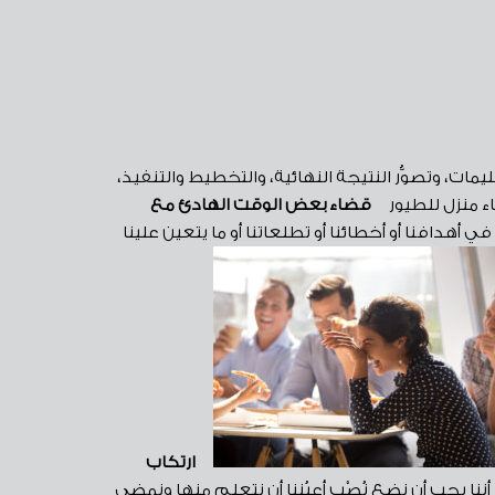
ليمات، وتصوُّر النتيجة النهائية، والتخطيط والتنفيذ،
ناء منزل للطيور
قضاء بعض الوقت الهادئ مع
 أهدافنا أو أخطائنا أو تطلعاتنا أو ما يتعين علينا
ارتكاب
ننا يجب أن نضع نُصْب أعيُننا أن نتعلم منها ونمضي