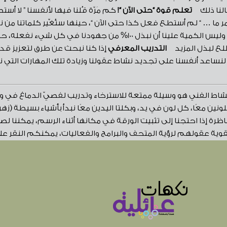
طفالنا ذلك
تعلم قوة “حتى الآن “!
كم مَرّة قُلنا فيها لأنفسنا ” لا أس
ما … “ لم أستطع فعل كذا حتى الآن “، حينها ستُغِّير كلماتنا من نظر
التركيز على الجودة وليس الكمية علينا أن نبذل 100% من جهو
تطلع لبذل المزيد
التدريب المعرفي
إذا كنا نبحث عن طرق لتعزيز قدرا
ساعد أنفسنا على تجديد نشاط عقولنا وزيادة تلك المهارات التي ن
شاط الفني هو وسيلة ممتعة للاسترخاء وتدريب لفصيّ الدماغ في و
نين معًا، كل لون في يد، وبكلتا اليدين معًا نبدأ بأشياء بسيطة (زهر
إذا احتجنا إلى تثبيت الورقة في مكانها أثناء الرسم، يمكننا لصق
تقوية عقولهم
لرؤية المتحف والبرامج والفعاليات، يمكنكم النقر على الرا