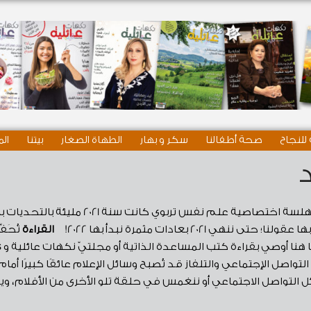
للنجاح
صحة أطفالنا
سكر و بهار
الطهاة الصغار
بيتنا
الم
كتبت: دينا هلسة اختصاصية علم ن
2 بعادات مثمرة نبدأ بها 2022!
القراءة
تُحَف
واصل الإجتماعي والتلفاز قد تُصبح وسائل الإعلام عائقًا كبيرًا أمام تَ
وسائل التواصل الاجتماعي أو ننغمس في حلقة تلو الأخرى من الأفلام، و