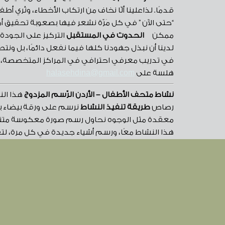
قدمًا. لذاعلينا ألّا نخاف من ارتكاب الأخطاء، ونُري أ
“حتى الآن ” في كل مَرّة نشعر فيها بصعوبة تحقيق أمر 
ممكن
الحدوث في المستقبل
لدينا أن نبذل جهودنا كلها فيما نفعل دائمًا، بل ون
في تدريب معرفي احترافي في المراكز المتخصصة، لن
هلسة على
halasehdina@gmail.com
نشاط متحف الأطفال – الأردن
الرّسم المزدوج
هذا الن
رصاص
طريقة تنفيذ النشاط
نرسم على ورقة بيضاء بلو
معقدة مثل الوجوه نحاول رسم صورة معكوسة متناظرة 
هذا النشاط معًا، ورسم أشياء جديدة في كل مرة، ل