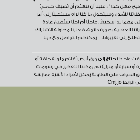
تطيع فعل كذا ” ، علينا أن نتعلّم أن نُضيف كلمتيّ
تنا للأمور، وسيتحول ما كنا نراه مستحيلًا إلى أمر
دنا في كل شيء نفعله، حتى مهما بدا سخيفًا. عاجلًا أم آجلًا ستُصبح عادة
تنا العقلية بصورة دائمة، فعلينا محاولة الاشتراك
تطلع إلى تعزيزها. يمكنكم التواصل مع دينا
قت واحد!
نحتاج إلى
ورق أبيض أقلام ملونة جافة أو
ة أو سيارة أو منزل) ثم يمكننا التفكير في رسومات
 الحواف على الطاولة يمكن لأفراد الأسرة ممارسة
بط Cmj.jo