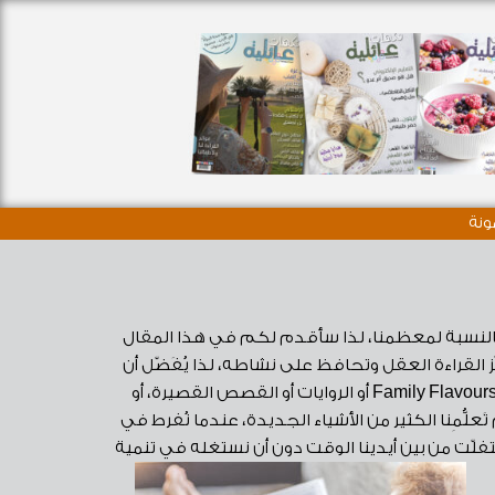
ونة
فس تربوي كانت سنة 2021 مليئة بالتحديات بالنسبة لمعظمنا، لذا سأقدم لكم في هذا المقال
ِّز القراءة العقل وتحافظ على نشاطه، لذا يُفَضّل أن
نقرأ شيئًا ما كل يوم، حتى لو بضع صفحات فقط، وأنا هنا أوصي بقراءة كتب المساعدة الذاتية أو مجلتيّ نكهات عائلية و Family Flavours أو الروايات أو القصص القصيرة، أو
علُّمِنا الكثير من الأشياء الجديدة، عندما نُفرط في
يتفلّت من بين أيدينا الوقت دون أن نستغله في تنمية