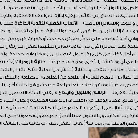
لص من التوتر
يُعّد التوتر أحد أشرس الأعداء التي تستهدف عقولنا
 بالضبابية. لذا نحتاج إلى تعلُّم كيفية إدارة المواقف العاطفية وال
ل واليوغا والتمارين الرياضية
الألعاب الذهنية لتقوية الذاكرة
علينا ب
ومات، فإننا نبني روابط أقوى في عقولنا، بالإضافة إلى تقوية الرواب
، وهي أداة تُساعدنا على تذكُّر حقائق محددة، أو كميات كبيرة من ا
ديدة
يعد التمرين الأول في قائمة تمارين تنشيط العقل؛ هو إتقان
صبح أكثر ذكاءً. في كل مرة نحاول فيها، نبني معها روابط جديدة، ونُق
دامها في أي وقت لأشياء أخرى ومواقف جديدة
كتابة اليوميات
يُعّد تن
ت يوميًا في التفكير والكتابة يُحَسِّن من عملية صُنع القرار والت
لنا أيضًا! من المهم للغاية أن نبتعد عن الأطعمة المصنعة والسك
 نخصص بعض الوقت والجهد لتعلم لغة جديدة، مهما كانت أعمارنا. ح
رينًا لعقولنا
الرسم والتلوين والإبداع
لا يعني الذكاء التحصيل الدرا
 عن طريق قضاء الوقت في اكتشاف المواهب الجديدة وتجربة أشياء جدي
تماماتنا يُقال في المأثورات: “الطيور على أشكالها تقع “. حيث يُمك
شاركوننا أفكارنا، ويناقشون معنا أفكارًا جديدة، ويشجعوننا على ال
بعض الوقت في ممارسة ألعاب العقل، حتى لو كانت على الهاتف الذك