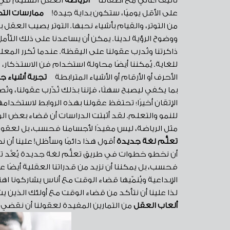
تأليف أغاني مع أطفالنا
الرياضة
على الأقل يوميًا، ستكون بداية جيدة!
ممارسات التخ
من التوتر، والقيام بأشياء نحبها. التوتر يصيب العقل
ووضوح الرؤية لدينا. يمكن أن يساعدنا على ذلك التّأم
ذاكرتنا ونُدرب عقولنا على اليقظة. عندما نُكرر المعل
للغاية. يُمكننا أيضًا محاولة استخدام فن الاستذكار
الأحرف أو الأرقام أو الأشياء المترابطة
تجربة أشياء ج
بما يكفي ليصبح سهلًا، فإننا بذلك نُدّرب عقولنا، ونُ
الإتقان أخيرًا؛ تحتفظ عقولنا بهذه الروابط لاستخ
للنمو والتعلم. لقد أثبتت الدراسات أن قضاء بعض الوق
مثل الرياضة، ليس مفيدًا لأجسامنا فحسب، بل لعقو
تعلُّم لغة جديدة
أقول هذا دائمًا وسأظل! علينا أن
أن نخطو خطوات في طريق تعلُّم لغة جديدة يُعَّد تم
فحسب، بل يمكننا أن نزيد من قدراتنا العقلية أيضًا
الإبداعية ويُنمّيها قضاء الوقت مع أناس يشاركونا اه
لذا علينا أن نتأكد من قضاء الوقت مع أولئك الذين ي
ألعاب العقل
من التمارين المفيدة لعقولنا أن نقضي 