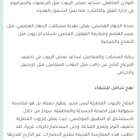
التوازن العاطفي:
تساعد بعض الزيوت مثل البرغموت والجيرانيوم
في إدارة القلق والاكتئاب، مما يعزّز الشعور بالهدوء
صحة الجهاز الهضمي:
يمكن تهدئة مشكلات الجهاز الهضمي، مثل
عسر الهضم ومتلازمة القولون العصبي باستخدام زيوت مثل
النعناع والميرمية
رعاية العضلات والمفاصل:
تساعد بعض الزيوت في تخفيف
الانزعاج الناتج عن حالات مثل التهاب المفاصل، مثل الزنجبيل
والخزامى
نهج شامل للشفاء
العلاج بالزيوت العطريّة ليس مجرد عطور جميلة، بل هو ممارسة
شموليّة تعزّز الصحة الجسديّة والعاطفيّة، سواءً من خلال
الاستنشاق أو التطبيق الموضعي؛ حيث يمكن للزيوت العطريّة
تخفيف التوتر وتعزيز المناعة، وحتى استحضار ذكريات عزيزة. لقد
حظيت هذه الممارسة القديمة بتقدير الحضارات عبر التاريخ لقدرتها