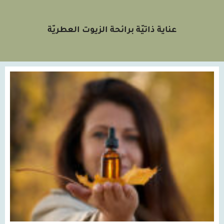
عناية ذاتيّة برائحة الزيوت العطريّة