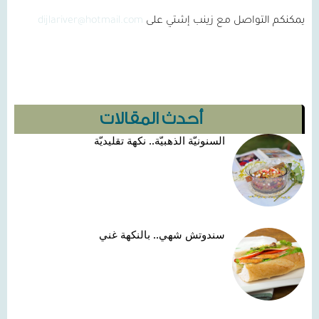
يمكنكم التواصل مع زينب إشتي على
dijlariver@hotmail.com
أحدث المقالات
السنونيّة الذهبيّة.. نكهة تقليديّة
سندوتش شهي.. بالنكهة غني