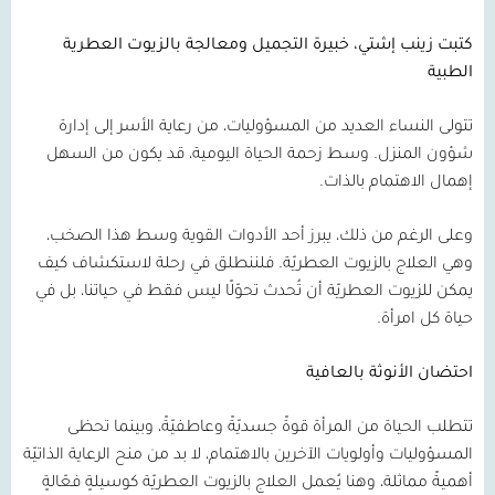
كتبت زينب إشتي، خبيرة التجميل ومعالجة بالزيوت العطرية
الطبية
تتولى النساء العديد من المسؤوليات، من رعاية الأسر إلى إدارة
شؤون المنزل. وسط زحمة الحياة اليومية، قد يكون من السهل
إهمال الاهتمام بالذات.
وعلى الرغم من ذلك، يبرز أحد الأدوات القوية وسط هذا الصخب،
وهي العلاج بالزيوت العطريّة. فلننطلق في رحلة لاستكشاف كيف
يمكن للزيوت العطريّة أن تُحدث تحوّلًا ليس فقط في حياتنا، بل في
حياة كل امرأة.
احتضان الأنوثة بالعافية
تتطلب الحياة من المرأة قوةً جسديّةً وعاطفيّةً، وبينما تحظى
المسؤوليات وأولويات الآخرين بالاهتمام، لا بد من منح الرعاية الذاتيّة
أهميةً مماثلة، وهنا يُعمل العلاج بالزيوت العطريّة كوسيلةٍ فعّالةٍ