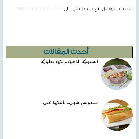
يمكنكم التواصل مع زينب إشتي على
dijlariver@hotmail.com
أحدث المقالات
السنونيّة الذهبيّة.. نكهة تقليديّة
سندوتش شهي.. بالنكهة غني