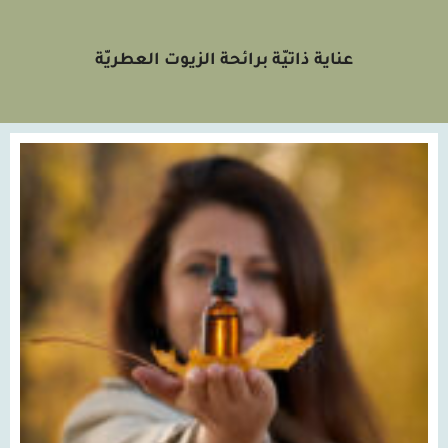
عناية ذاتيّة برائحة الزيوت العطريّة