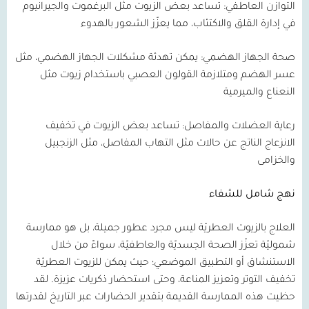
التوازن العاطفي:
تساعد بعض الزيوت مثل البرغموت والجيرانيوم
في إدارة القلق والاكتئاب، مما يعزّز الشعور بالهدوء
صحة الجهاز الهضمي:
يمكن تهدئة مشكلات الجهاز الهضمي، مثل
عسر الهضم ومتلازمة القولون العصبي باستخدام زيوت مثل
النعناع والميرمية
رعاية العضلات والمفاصل:
تساعد بعض الزيوت في تخفيف
الانزعاج الناتج عن حالات مثل التهاب المفاصل، مثل الزنجبيل
والخزامى
نهج شامل للشفاء
العلاج بالزيوت العطريّة ليس مجرد عطور جميلة، بل هو ممارسة
شموليّة تعزّز الصحة الجسديّة والعاطفيّة، سواءً من خلال
الاستنشاق أو التطبيق الموضعي؛ حيث يمكن للزيوت العطريّة
تخفيف التوتر وتعزيز المناعة، وحتى استحضار ذكريات عزيزة. لقد
حظيت هذه الممارسة القديمة بتقدير الحضارات عبر التاريخ لقدرتها