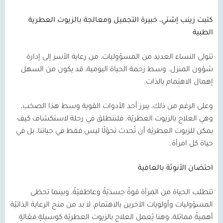
كتبت زينب إشتي، خبيرة التجميل ومعالجة بالزيوت العطرية
الطبية
تتولى النساء العديد من المسؤوليات، من رعاية الأسر إلى إدارة
شؤون المنزل. وسط زحمة الحياة اليومية، قد يكون من السهل
إهمال الاهتمام بالذات.
وعلى الرغم من ذلك، يبرز أحد الأدوات القوية وسط هذا الصخب،
وهي العلاج بالزيوت العطريّة. فلننطلق في رحلة لاستكشاف كيف
يمكن للزيوت العطريّة أن تُحدث تحوّلًا ليس فقط في حياتنا، بل في
حياة كل امرأة.
احتضان الأنوثة بالعافية
تتطلب الحياة من المرأة قوةً جسديّةً وعاطفيّةً، وبينما تحظى
المسؤوليات وأولويات الآخرين بالاهتمام، لا بد من منح الرعاية الذاتيّة
أهميةً مماثلة، وهنا يُعمل العلاج بالزيوت العطريّة كوسيلةٍ فعّالةٍ