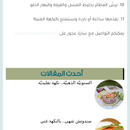
10.
نرشّ الفطائر بخليط العسل والقرفة والبهار الحلو
11.
نقدّمها ساخنة أو باردة ونستمتع بالنكهة الغنية!
يمكنكم التواصل مع سارة عجور على
ajoursarah@gmail.com
أحدث المقالات
السنونيّة الذهبيّة.. نكهة تقليديّة
سندوتش شهي.. بالنكهة غني