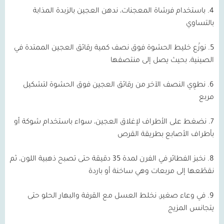
4.
باستخدام فرشاة المعجنات، ندهن العجين بالزبدة المذابة
بالتساوي
5.
نوزّع خليط الحشوة فوق نصف كمية رقائق العجين الممتدة في
الصينية، بحيث يصل إلى منتصفها
6.
نطوِي النصف الآخر من رقائق العجين فوق الحشوة لتشكيل
مربع
7.
نضغط على الأطراف لإغلاق العجين، سواء باستخدام شوكة أو
بأطراف الأصابع بطريقة القرص
8.
نخبز الفطائر في الفرن لمدة
35
دقيقة حتى تصبح ذهبية اللون، ثم
نقطّعها إلى مربعات وهي ساخنة أو باردة
9.
في وعاء صغير، نخلط العسل مع القرفة والبهار الحلو حتى
يتجانس المزيج