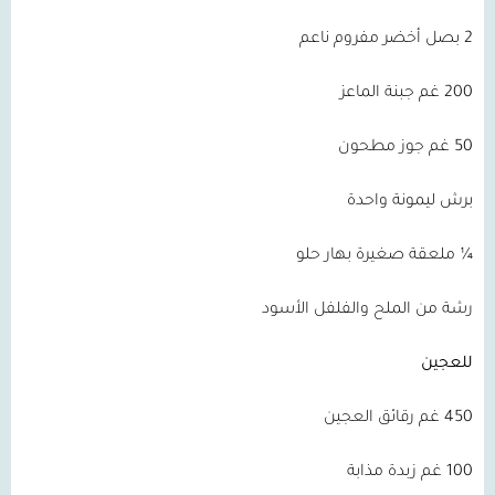
2
بصل أخضر مفروم ناعم
200
غم جبنة الماعز
50
غم جوز مطحون
برش ليمونة واحدة
¼ ملعقة صغيرة بهار حلو
رشة من الملح والفلفل الأسود
للعجين
450
غم رقائق العجين
100
غم زبدة مذابة