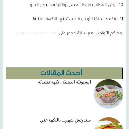
10.
نرشّ الفطائر بخليط العسل والقرفة والبهار الحلو
11.
نقدّمها ساخنة أو باردة ونستمتع بالنكهة الغنية!
يمكنكم التواصل مع سارة عجور على
ajoursarah@gmail.com
أحدث المقالات
السنونيّة الذهبيّة.. نكهة تقليديّة
سندوتش شهي.. بالنكهة غني