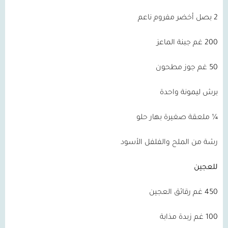
2
بصل أخضر مفروم ناعم
200
غم جبنة الماعز
50
غم جوز مطحون
برش ليمونة واحدة
¼ ملعقة صغيرة بهار حلو
رشة من الملح والفلفل الأسود
للعجين
450
غم رقائق العجين
100
غم زبدة مذابة