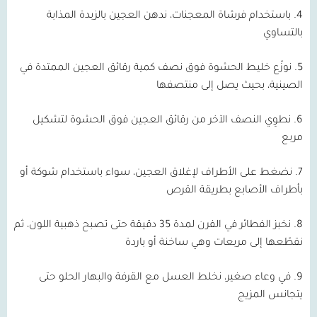
4.
باستخدام فرشاة المعجنات، ندهن العجين بالزبدة المذابة
بالتساوي
5.
نوزّع خليط الحشوة فوق نصف كمية رقائق العجين الممتدة في
الصينية، بحيث يصل إلى منتصفها
6.
نطوِي النصف الآخر من رقائق العجين فوق الحشوة لتشكيل
مربع
7.
نضغط على الأطراف لإغلاق العجين، سواء باستخدام شوكة أو
بأطراف الأصابع بطريقة القرص
8.
نخبز الفطائر في الفرن لمدة
35
دقيقة حتى تصبح ذهبية اللون، ثم
نقطّعها إلى مربعات وهي ساخنة أو باردة
9.
في وعاء صغير، نخلط العسل مع القرفة والبهار الحلو حتى
يتجانس المزيج