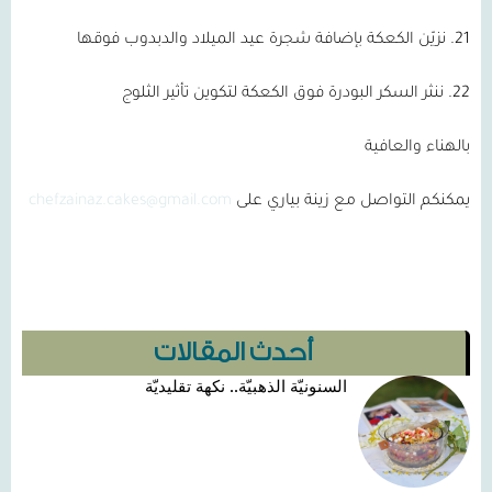
21. نزيّن الكعكة بإضافة شجرة عيد الميلاد والدبدوب فوقها
22. ننثر السكر البودرة فوق الكعكة لتكوين تأثير الثلوج
بالهناء والعافية
يمكنكم التواصل مع زينة بياري على
chefzainaz.cakes@gmail.com
أحدث المقالات
السنونيّة الذهبيّة.. نكهة تقليديّة