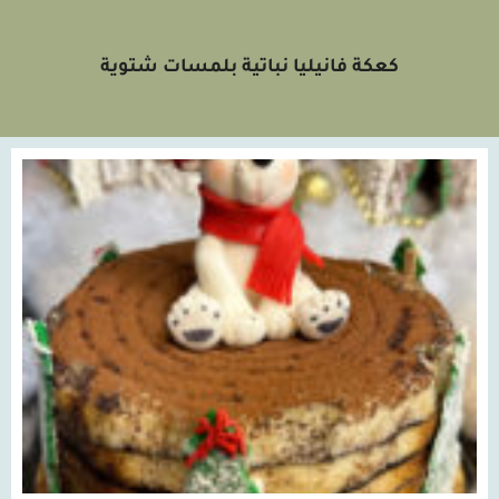
كعكة فانيليا نباتية بلمسات شتوية