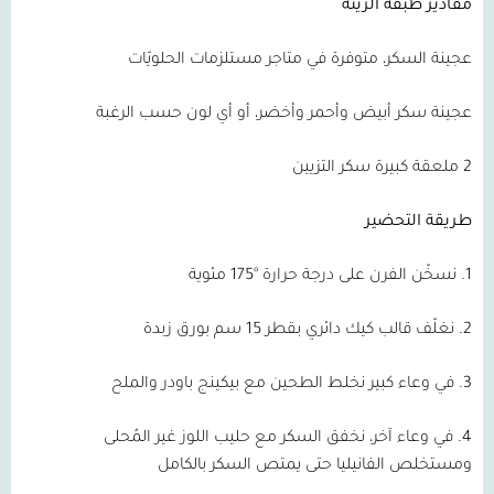
مقادير طبقة الزينة
عجينة السكر، متوفرة في متاجر مستلزمات الحلويّات
عجينة سكر أبيض وأحمر وأخضر، أو أي لون حسب الرغبة
2 ملعقة كبيرة سكر التزيين
طريقة التحضير
1. نسخّن الفرن على درجة حرارة °175 مئوية
2. نغلّف قالب كيك دائري بقطر 15 سم بورق زبدة
3. في وعاء كبير نخلط الطحين مع بيكينج باودر والملح
4. في وعاء آخر، نخفق السكر مع حليب اللوز غير المُحلى
ومستخلص الفانيليا حتى يمتص السكر بالكامل