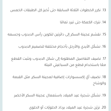
13. نكرر الخطوات الثلاثة السابقة حتى تُخبز كل الطبقات الخمس
14. نترك الكعكة حتى تبرد تمامًا
15. نقسّم عجينة السكر إلى دائرتين لتكوين رأس الدبدوب وجسمه
16. نشكّل الأيدي والأرجل بأحجام مختلفة لتصميم الدبدوب
17. نضيف التفاصيل المطلوبة إلى شكل الدبدوب ونثبت القطع
معًا باستخدام قطع من السباغيتي النيئة
18. نضيف أيّ إكسسوارات إضافية لعجينة السكر، مثل القبعة
والوشاح
19. نشكّل شجرة عيد الميلاد باستعمال عجينة السكر الأخضر
20. نزيّن شجرة عيد الميلاد برذاذ الحلويّات أو الحلوى