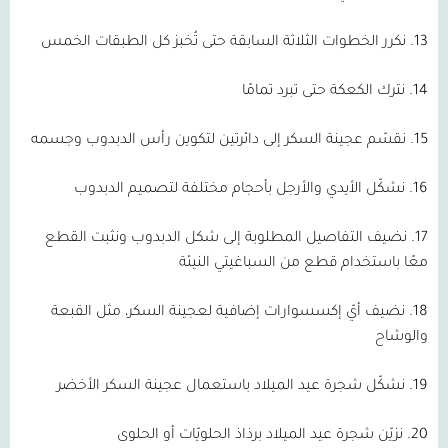
13. نكرر الخطوات الثلاثة السابقة حتى تُخبز كل الطبقات الخمس
14. نترك الكعكة حتى تبرد تمامًا
15. نقسّم عجينة السكر إلى دائرتين لتكوين رأس الدبدوب وجسمه
16. نشكّل الأيدي والأرجل بأحجام مختلفة لتصميم الدبدوب
17. نضيف التفاصيل المطلوبة إلى شكل الدبدوب ونثبت القطع
معًا باستخدام قطع من السباغيتي النيئة
18. نضيف أيّ إكسسوارات إضافية لعجينة السكر، مثل القبعة
والوشاح
19. نشكّل شجرة عيد الميلاد باستعمال عجينة السكر الأخضر
20. نزيّن شجرة عيد الميلاد برذاذ الحلويّات أو الحلوى