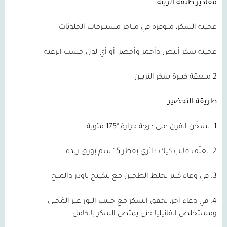
مقادير طبقة الزينة
عجينة السكر، متوفرة في متاجر مستلزمات الحلويّات
عجينة سكر أبيض وأحمر وأخضر، أو أي لون حسب الرغبة
2 ملعقة كبيرة سكر التزيين
طريقة التحضير
1. نسخّن الفرن على درجة حرارة °175 مئوية
2. نغلّف قالب كيك دائري بقطر 15 سم بورق زبدة
3. في وعاء كبير نخلط الطحين مع بيكينج باودر والملح
4. في وعاء آخر، نخفق السكر مع حليب اللوز غير المُحلى
ومستخلص الفانيليا حتى يمتص السكر بالكامل