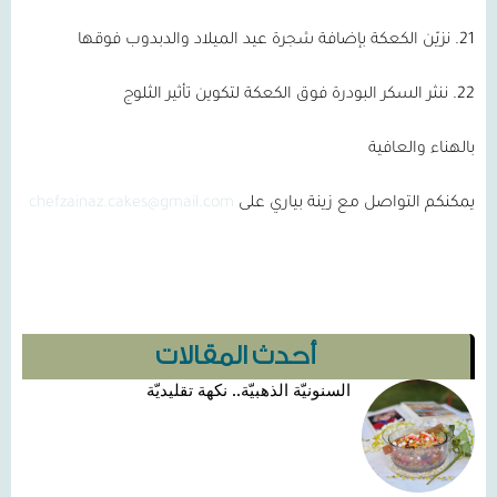
21. نزيّن الكعكة بإضافة شجرة عيد الميلاد والدبدوب فوقها
22. ننثر السكر البودرة فوق الكعكة لتكوين تأثير الثلوج
بالهناء والعافية
يمكنكم التواصل مع زينة بياري على
chefzainaz.cakes@gmail.com
أحدث المقالات
السنونيّة الذهبيّة.. نكهة تقليديّة