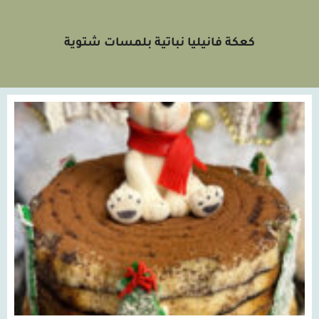
كعكة فانيليا نباتية بلمسات شتوية