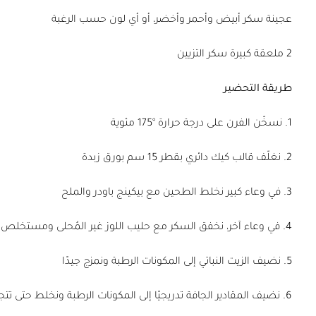
عجينة سكر أبيض وأحمر وأخضر، أو أي لون حسب الرغبة
2 ملعقة كبيرة سكر التزيين
طريقة التحضير
1. نسخّن الفرن على درجة حرارة °175 مئوية
2. نغلّف قالب كيك دائري بقطر 15 سم بورق زبدة
3. في وعاء كبير نخلط الطحين مع بيكينج باودر والملح
4. في وعاء آخر، نخفق السكر مع حليب اللوز غير المُحلى ومستخلص الفانيليا حتى يمتص السكر بالكامل
5. نضيف الزيت النباتي إلى المكونات الرطبة ونمزج جيدًا
6. نضيف المقادير الجافة تدريجيًا إلى المكونات الرطبة ونخلط حتى تتجانس المكونات تمامًا