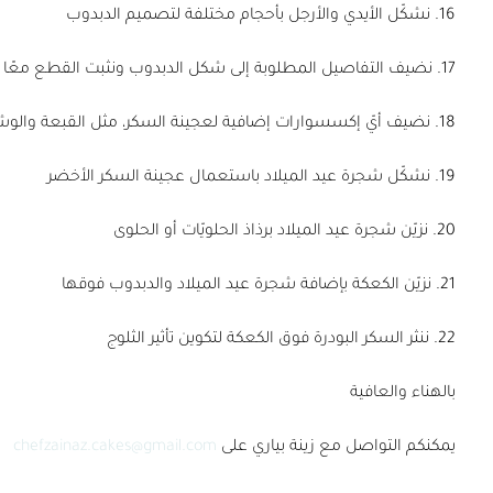
16. نشكّل الأيدي والأرجل بأحجام مختلفة لتصميم الدبدوب
17. نضيف التفاصيل المطلوبة إلى شكل الدبدوب ونثبت القطع معًا باستخدام قطع من السباغيتي النيئة
18. نضيف أيّ إكسسوارات إضافية لعجينة السكر، مثل القبعة والوشاح
19. نشكّل شجرة عيد الميلاد باستعمال عجينة السكر الأخضر
20. نزيّن شجرة عيد الميلاد برذاذ الحلويّات أو الحلوى
21. نزيّن الكعكة بإضافة شجرة عيد الميلاد والدبدوب فوقها
22. ننثر السكر البودرة فوق الكعكة لتكوين تأثير الثلوج
بالهناء والعافية
يمكنكم التواصل مع زينة بياري على
chefzainaz.cakes@gmail.com