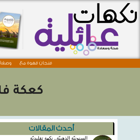
فنجان قهوة مع
وصفة 
كعكة فان
أحدث المقالات
السنونيّة الذهبيّة.. نكهة تقليديّة