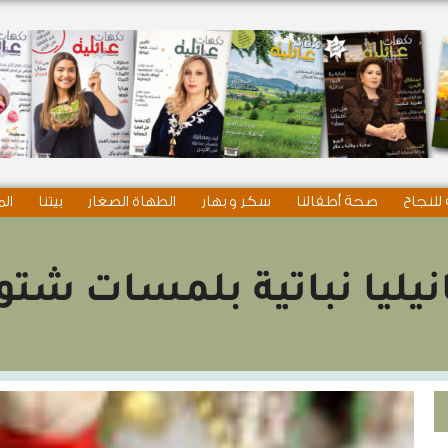
للنجاح
صحة أطفالنا
سكر و بهار
الطهاة الصغار
بيتنا
الم
يليا نباتية بلمسات شتو