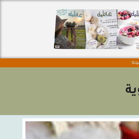
ونة
ية