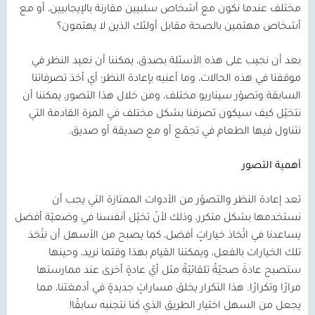
مختلف عندما نكون مع أشخاص سلبيين مقارنة بالإيجابيين، أو مع
أشخاص مهتمين بالصحة مقابل أولئك الذين لا يهتمون؟
بعد أن نجيب على هذه الأسئلة بصدق، يمكننا أن نعيد النظر في
موقفنا في هذه الحالات، وما أعنيه بإعادة النظر؛ أي أخذ تصرفاتنا
السابقة وتصوّر سيناريو مختلف، ومن خلال هذا التصور، يمكننا أن
نتخيّل كيف سيكون تصرفنا بشكل مختلف في المرة القادمة التي
نتناول فيها الطعام في تجمّع أو مع صديقة أو صديق.
أهمية التصور
تعد إعادة النظر والتصوّر من الأدوات الممتازة التي يجب أن
نستخدمها بشكل متكرر، وذلك لأنّ تخيّل أنفسنا في وضعيّة أفضل
يساعدنا في اتّخاذ خياراتٍ أفضل، كما يصبح من الأسهل أن نتّخذ
تلك الخيارات بالفعل، ويمكننا القيام بهذا وقتما نريد، وحينها
ستصبح عادةَ صحيّةً تلقائيّةً مثل أيّ عادةٍ أخرى عند ممارستها
مرارًا وتكرارًا. هذا التكرار يخلق مساراتٍ جديدةٍ في أدمغتنا، مما
يجعل من السهل اختيار الطريق الذي كنا نتجنبه سابقًا!