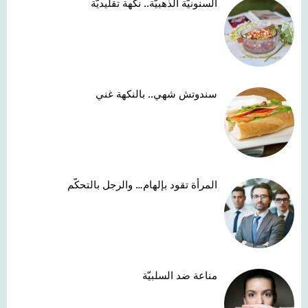
السنونيّة الذهبيّة.. نكهة تقليديّة
سندوتش شهي.. بالنكهة غني
المرأة تقود بإلهام… والرجل بالتحكّم
مناعة ضد السلبيّة