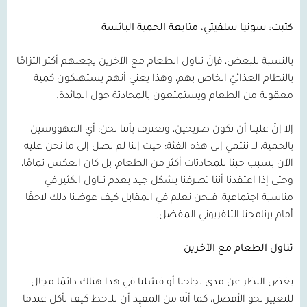
كتبت: سونيا سلفيتي، متابعة الحمية البائسة
بالنسبة للبعض، فإنّ تناول الطعام مع الآخرين يجعلهم أكثر التزامًا
بالنظام الغذائيّ الخاص بهم، وهذا يعني أنهم يستهلكون كمية
معقولة من الطعام ويستمتعون بالمحادثة حول المائدة.
إلا إنّ علينا أن نكون صريحين، ونعترف بأننا نحن؛ أي المهووسين
بالحمية، لا ننتمي إلى هذه الفئة؛ حيث إننا لم نصل إلى ما نحن عليه
الآن بسبب حبنا للمحادثات أكثر من الطعام، بل كان العكس تمامًا،
وحتى إذا اعتقدنا أننا تصرفنا بشكل جيد بعدم تناول الكثير في
مناسبة اجتماعية، فنحن نعلم في المقابل كيف عوضنا ذلك لاحقًا
أمام برنامجنا التلفزيوني المفضل.
تناول الطعام مع الآخرين
بغض النظر عن مدى نجاحنا أو فشلنا في هذا هناك دائمًا مجال
للتغيير نحو الأفضل، كما أنّه من المفيد أن نلاحظ كيف نأكل عندما