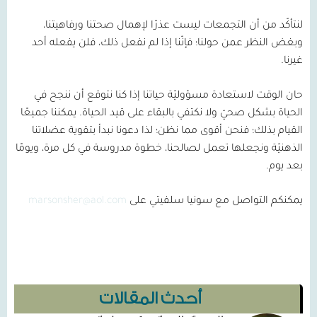
لنتأكّد من أن التجمعات ليست عذرًا لإهمال صحتنا ورفاهيتنا،
وبغض النظر عمن حولنا؛ فإنّنا إذا لم نفعل ذلك، فلن يفعله أحد
غيرنا.
حان الوقت لاستعادة مسؤوليّة حياتنا إذا كنا نتوقع أن ننجح في
الحياة بشكل صحيّ ولا نكتفي بالبقاء على قيد الحياة. يمكننا جميعًا
القيام بذلك؛ فنحن أقوى مما نظن؛ لذا دعونا نبدأ بتقوية عضلاتنا
الذهنيّة ونجعلها تعمل لصالحنا، خطوة مدروسة في كل مرة، ويومًا
بعد يوم.
يمكنكم التواصل مع سونيا سلفيتي على
marsonsher@aol.com
أحدث المقالات