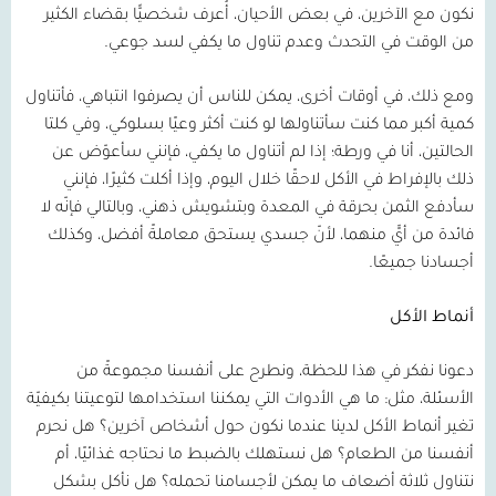
نكون مع الآخرين، في بعض الأحيان، أُعرف شخصيًّا بقضاء الكثير
من الوقت في التحدث وعدم تناول ما يكفي لسد جوعي.
ومع ذلك، في أوقات أخرى، يمكن للناس أن يصرفوا انتباهي، فأتناول
كمية أكبر مما كنت سأتناولها لو كنت أكثر وعيًا بسلوكي، وفي كلتا
الحالتين، أنا في ورطة؛ إذا لم أتناول ما يكفي، فإنني سأعوّض عن
ذلك بالإفراط في الأكل لاحقًا خلال اليوم، وإذا أكلت كثيرًا، فإنني
سأدفع الثمن بحرقة في المعدة وبتشويش ذهني، وبالتالي فإنّه لا
فائدة من أيٍّ منهما، لأنّ جسدي يستحق معاملةً أفضل، وكذلك
أجسادنا جميعًا.
أنماط الأكل
دعونا نفكر في هذا للحظة، ونطرح على أنفسنا مجموعةً من
الأسئلة، مثل: ما هي الأدوات التي يمكننا استخدامها لتوعيتنا بكيفيّة
تغير أنماط الأكل لدينا عندما نكون حول أشخاص آخرين؟ هل نحرم
أنفسنا من الطعام؟ هل نستهلك بالضبط ما نحتاجه غذائيًا، أم
نتناول ثلاثة أضعاف ما يمكن لأجسامنا تحمله؟ هل نأكل بشكل