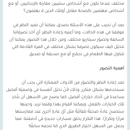
مختلف عندما نكون مع أشخاص سلبيين مقارنة بالإيجابيين، أو مع
أشخاص مهتمين بالصحة مقابل أولئك الذين لا يهتمون؟
بعد أن نجيب على هذه الأسئلة بصدق، يمكننا أن نعيد النظر في
موقفنا في هذه الحالات، وما أعنيه بإعادة النظر؛ أي أخذ تصرفاتنا
السابقة وتصوّر سيناريو مختلف، ومن خلال هذا التصور، يمكننا أن
نتخيّل كيف سيكون تصرفنا بشكل مختلف في المرة القادمة التي
نتناول فيها الطعام في تجمّع أو مع صديقة أو صديق.
أهمية التصور
تعد إعادة النظر والتصوّر من الأدوات الممتازة التي يجب أن
نستخدمها بشكل متكرر، وذلك لأنّ تخيّل أنفسنا في وضعيّة أفضل
يساعدنا في اتّخاذ خياراتٍ أفضل، كما يصبح من الأسهل أن نتّخذ
تلك الخيارات بالفعل، ويمكننا القيام بهذا وقتما نريد، وحينها
ستصبح عادةَ صحيّةً تلقائيّةً مثل أيّ عادةٍ أخرى عند ممارستها
مرارًا وتكرارًا. هذا التكرار يخلق مساراتٍ جديدةٍ في أدمغتنا، مما
يجعل من السهل اختيار الطريق الذي كنا نتجنبه سابقًا!