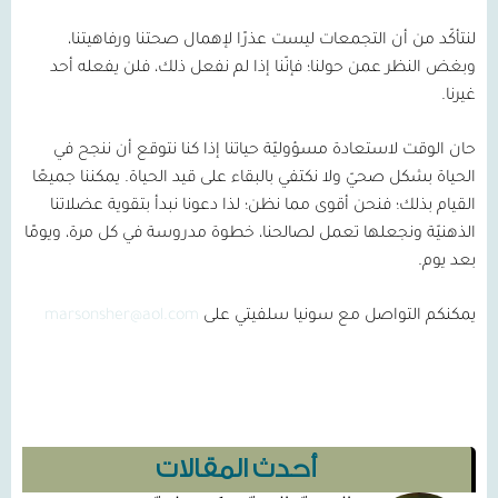
لنتأكّد من أن التجمعات ليست عذرًا لإهمال صحتنا ورفاهيتنا،
وبغض النظر عمن حولنا؛ فإنّنا إذا لم نفعل ذلك، فلن يفعله أحد
غيرنا.
حان الوقت لاستعادة مسؤوليّة حياتنا إذا كنا نتوقع أن ننجح في
الحياة بشكل صحيّ ولا نكتفي بالبقاء على قيد الحياة. يمكننا جميعًا
القيام بذلك؛ فنحن أقوى مما نظن؛ لذا دعونا نبدأ بتقوية عضلاتنا
الذهنيّة ونجعلها تعمل لصالحنا، خطوة مدروسة في كل مرة، ويومًا
بعد يوم.
يمكنكم التواصل مع سونيا سلفيتي على
marsonsher@aol.com
أحدث المقالات