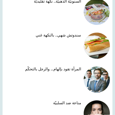
السنونيّة الذهبيّة.. نكهة تقليديّة
سندوتش شهي.. بالنكهة غني
المرأة تقود بإلهام… والرجل بالتحكّم
مناعة ضد السلبيّة