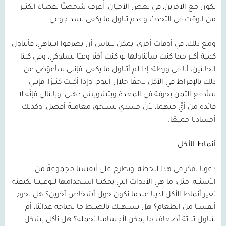
نكون مع الآخرين، في بعض الأحيان، أُعرف شخصيًّا بقضاء الكثير
من الوقت في التحدث وعدم تناول ما يكفي لسد جوعي.
ومع ذلك، في أوقات أخرى، يمكن للناس أن يصرفوا انتباهي، فأتناول
كمية أكبر مما كنت سأتناولها لو كنت أكثر وعيًا بسلوكي، وفي كلتا
الحالتين، أنا في ورطة؛ إذا لم أتناول ما يكفي، فإنني سأعوّض عن
ذلك بالإفراط في الأكل لاحقًا خلال اليوم، وإذا أكلت كثيرًا، فإنني
سأدفع الثمن بحرقة في المعدة وبتشويش ذهني، وبالتالي فإنّه لا
فائدة من أيٍّ منهما، لأنّ جسدي يستحق معاملةً أفضل، وكذلك
أجسادنا جميعًا.
أنماط الأكل
دعونا نفكر في هذا للحظة، ونطرح على أنفسنا مجموعةً من
الأسئلة، مثل: ما هي الأدوات التي يمكننا استخدامها لتوعيتنا بكيفيّة
تغير أنماط الأكل لدينا عندما نكون حول أشخاص آخرين؟ هل نحرم
أنفسنا من الطعام؟ هل نستهلك بالضبط ما نحتاجه غذائيًا، أم
نتناول ثلاثة أضعاف ما يمكن لأجسامنا تحمله؟ هل نأكل بشكل