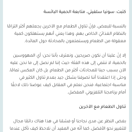
كتبت: سونيا سلفيتي، متابعة الحمية البائسة
بالنسبة للبعض، فإنّ تناول الطعام مع الآخرين يجعلهم أكثر التزامًا
بالنظام الغذائيّ الخاص بهم، وهذا يعني أنهم يستهلكون كمية
معقولة من الطعام ويستمتعون بالمحادثة حول المائدة.
إلا إنّ علينا أن نكون صريحين، ونعترف بأننا نحن؛ أي المهووسين
بالحمية، لا ننتمي إلى هذه الفئة؛ حيث إننا لم نصل إلى ما نحن عليه
الآن بسبب حبنا للمحادثات أكثر من الطعام، بل كان العكس تمامًا،
وحتى إذا اعتقدنا أننا تصرفنا بشكل جيد بعدم تناول الكثير في
مناسبة اجتماعية، فنحن نعلم في المقابل كيف عوضنا ذلك لاحقًا
أمام برنامجنا التلفزيوني المفضل.
تناول الطعام مع الآخرين
بغض النظر عن مدى نجاحنا أو فشلنا في هذا هناك دائمًا مجال
للتغيير نحو الأفضل، كما أنّه من المفيد أن نلاحظ كيف نأكل عندما