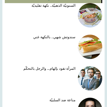
السنونيّة الذهبيّة.. نكهة تقليديّة
سندوتش شهي.. بالنكهة غني
المرأة تقود بإلهام… والرجل بالتحكّم
مناعة ضد السلبيّة