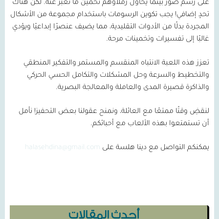
على رسم صور بينما يحاول زملاؤهم تخمين ما تعبر عنه. لكن هناك
تحدٍ إضافي! يجب تكوين الرسومات باستخدام مجموعة من الأشكال
المجردة بدلًا من الأدوات التقليدية، مما يضيف عنصرًا إبداعيًا ويؤدي
غالبًا إلى تفسيرات وتخمينات مرحة.
تعزز هذه اللعبة الانتباه المنقسم والمستمر والتفكير المنطقي
والتخطيط والسرعة وحل المشكلات والتكامل الحسي الحركي
والذاكرة قصيرة المدى والعاملة والمعالجة البصرية.
لنقضِ وقتًا ممتعًا مع العائلة، ونمنح عقولنا بعض التحفيز! نأمل
أن تستمتعوا بهذه الألعاب مع أحبائكم.
يمكنكم التواصل مع دينا هلسة على
halasehdina@gmail.com
أحدث المقالات