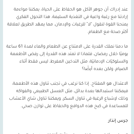
عند إدراك أن جوهر الأكل هو الحفاظ على الحياة، يمكننا مواءمة
إرادتنا مع رغبة واعية في التغذية السليمة، هذا التحول الفكري
يمنحنا القوة لنقول “لا” للرغبات والإدمان، مما يمهّد الطريق لعلاقة
أكثر صحة مع الطعام.
ما دمنا نملك القدرة على الامتناع عن الطعام والماء لمدة
61
ساعة
يوميًا خلال رمضان، فلماذا لا تمتد هذه القدرة إلى رفض الأطعمة
والسلوكيّات الإدمانيّة، مثل التدخين المفرط، ليس فقط أثناء
الصيام، ولكن بعده أيضًا؟
الاعتدال هو المفتاح. إذا كنا نرغب في تجنب تناول هذه الأطعمة،
فيمكننا استبدالها بعدة بدائل، مثل العسل الطبيعي والفواكه
وذلك لإشباع الرغبة في تناول السكر، ويمكننا تناول شاي الأعشاب
للمساعدة في كبح هذه الدوافع والحفاظ على توازن صحي.
جرس إنذار