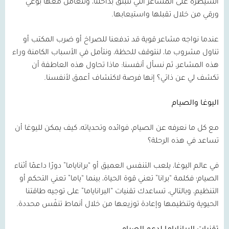
السيطرة على المشاعر التي تنبثق بداخلنا، ونتعامل معها بوعي
ورقي من خلال تقبلها واستيعابها.
عندما نواجه مشاعر قوية قد تدفعنا للصراخ أو ضرب المكتب أو
تناول مشروب ما، لنتوقف للحظة، ونتأمل في الأسباب الكامنة وراء
هذه المشاعر، ثم نسأل أنفسنا: ماذا تحاول هذه العاطفة أن
تكشف لي عن ذاتي؟ إنها فرصة لاكتشاف أعمق لأنفسنا.
اليوغا والصيام
مع كل ما نعرفه عن الصيام، فوائده وتحدياته، كيف يمكن لليوغا أن
تساعد في هذه الرحلة؟
في عالم اليوغا، يلعب التنفس العميق أو “براناياما” دورًا داعمًا أثناء
الصيام؛ فكلمة “برانا” تعني قوة الحياة، بينما “ياما” تعني التحكم أو
التنظيم، وبالتالي، تساعدك تقنيات “البراناياما” على توجيه طاقتنا
الحيوية وتنظيمها وإعادة توزيعها من خلال أنماط تنفّس محددة.