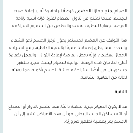
الصيام يمنح جهازنا الهضمي فرصةً للراحة، وكأنّه زر إعادة ضبط
للجسم، عندما نمتنع عن تناول الطعام لفترة، فإنه أشبه بإتاحة
الفرصة لجهازنا لتنظيف نفسه والتخلص من السموم المتراكمة.
هذا التوقف عن الهضم المستمر يحوّل تركيز الجسم نحو الشفاء
والتجدد، مما يخلق إحساسًا عميقًا بالتنقية الداخليّة، ومع استراحة
الجهاز الهضميّ، فإنّه يحظى بفرصة لإعادة التوازن والعمل بكفاءة
أعلى؛ لذا، فإن هذه الوقفة الواعية للصيام ليست مجرد تطهير
جسدي، بل هي أيضًا استراحة منعشة للجسم بأكمله، مما يهيئه
لحالة من العافية الشاملة.
التنقية
قد لا يكون الصيام تجربة سهلة دائمًا، فقد نشعر بالدوار أو الصداع
أو التعب، لكن الجانب الإيجابي هو أن هذه الأعراض تشير إلى أن
الجسم يمر بعملية تطهير ضروريّة.