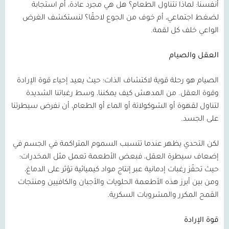
أنفسنا: لماذا نتناول الطعام؟ هل هي مجرد عادة، أم استجابة
لضغط اجتماعي، أم خوف من الجوع لاحقًا؟ لنستكشف الغرض
الواعي خلف كل لقمة.
العقل والصيام
الصيام هو رحلة قوية لاكتشاف الذات؛ حيث يعيد إحياء قوة الإرادة
وقوة العقل. من المدهش كيف يمكننا، وسط رغباتنا الشديدة
لتناول لقهوة أو الشوكولاتة أو الماء أو الطعام، أن نفرض سيطرتنا
على الجسد.
لكن التحدي يظهر عندما تتسبب السموم المتراكمة في الجسم في
إضعاف سيطرة العقل، فبعض الأطعمة تعمل مثل المخدرات؛
حيث تحفّز رغبات إدمانية عبر إنتاج مواد كيميائية تؤثر على الدماغ،
ومن بين أبرز هذه الأطعمة الحلويات والأجبان والكافيين ومنتجات
القمح المكرر والمشروبات السكرية.
قوة الإرادة