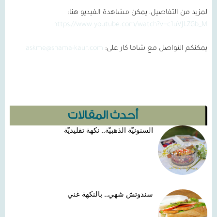
لمزيد من التفاصيل، يمكن مشاهدة الفيديو هنا:
https://www.youtube.com/watch?v=c1uVJLZGb_M
يمكنكم التواصل مع شاما كار على:
askme@shama-kaur.com
أحدث المقالات
السنونيّة الذهبيّة.. نكهة تقليديّة
سندوتش شهي.. بالنكهة غني