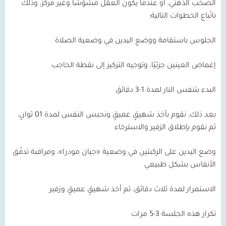
الصخب الذهني، أو عندما يكون العقل مشوّشًا وغير مركّز، وذلك
باتّباع الخطوات التالية:
الجلوس باستقامة ووضع اليدين في وضعية الصلاة
إغماض العينين جزئيًا، وتوجيه التركيز إلى نقطة الحاجب
البدء بتنفس النار لمدة
1-3
دقائق
بعد ذلك، نقوم بأخذ شهيقٍ عميقٍ ونحبس النفس لمدة
01
ثوانٍ،
ثم نقوم بإطلاق الزفير والاسترخاء
وضع اليدين على الركبتين في وضعية «جيان مودرا»، ومراقبة تدفّق
الأنفاس بشكل طبيعي
الاستمرار لمدة ثلاث دقائق، ثم أخذ شهيقٍ عميقٍ وزفير
تكرار هذه الجلسة
3-5
مرات