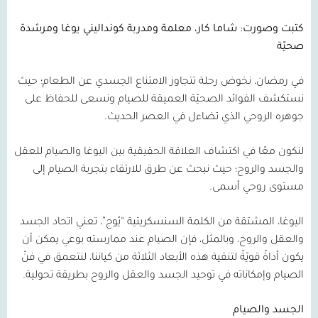
كتبت وصورت: شاما كار، معلمة ومدربة كونداليني يوغا ومرشدة
صحيّة
في رمضان، نخوض رحلة تتجاوز الامتناع الجسدي عن الطعام؛ حيث
نستكشف الفوائد الصحيّة العميقة للصيام ونسعى للحفاظ على
جوهره الروحي الذي تضاءل في العصر الحديث.
لنكون معًا في اكتشاف العلاقة الحقيقية بين اليوغا والصيام للعقل
والجسد والروح؛ حيث نبحث عن طرق للارتقاء بتجربة الصيام إلى
مستوى روحي أسمى.
اليوغا، المشتقة من الكلمة السنسكريتية “يُوج”، تعني اتحاد الجسد
والعقل والروح، وبالمثل، فإن الصيام عند ممارسته بوعي يمكن أن
يكون أداةً قويّةً لتنقية هذه الأبعاد الثلاثة من كياننا، لنتعمق في فنّ
الصيام وإمكاناته في توحيد الجسد والعقل والروح بطريقة تحولية.
الجسد والصيام