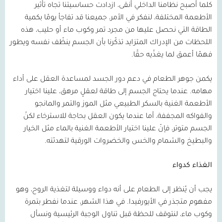
كلما أصبح نظامنا الداخلي أنقى، ازدادت حساسيتنا تجاه تأثير
الأطعمة المختلفة، لنفكر في الأمر، جميعنا قد تفاجأ يومًا بكمية
الطاقة التي نحصل عليها من مجرد تمر وكوب ماء أو حليب، هذه
اللحظات من الإدراك المتزايد تذكّرنا بأن الجسم ينظّف نفسه ويطور
فهمًا أعمق لما يغذّيه حقًا.
يكمن جوهر الطعام في دعم دور الجسد لمساعدة العقل على أداء
مهامه. عندما يحتاج الجسم إلى طاقة لعقلٍ مرهق، علينا اختيار
الأطعمة الغنية بالسكر الطبيعي مثل الموز والتمر والمانجو
والفواكه المجففة، أما عندما يكون العقل بحاجة للاسترخاء لكنّ
الجسم متوتر، فإنّ علينا اختيار الأطعمة الغنية بالماء مثل الخيار
والبطيخ والشمام والخس والخضروات الورقية لتهدئته.
الغذاء كدواء
يجب أن يُنظر إلى الطعام على أنه دواء ووسيلة لتغذية الروح، وهو
مفهوم متجذر في الأيورفيدا. في هذا الشهر، عندما نفطر بتمرة
وكوب ماء، لنتوقف للحظة قبل تناول الوجبة الرئيسية ونسأل