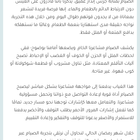
الصيام بمثابة جرس إنذار عميق، يذكّرنا بأننا قادرون على العيش
دون الارتباط الدائم بالطعام والماء، إنها فرصة فريدة لنشعر
بمعاناة من لا يجدون قوتهم طوال اليوم، ومن خلال هذه التجربة،
نواجه حقيقة مدى استهتارنا بنعمة الطعام، وغالبًا ما نستهلكه
بدافع المتعة أو الملل فقط.
يكشف الصيام مشاعرنا الخام، ويضعها أمامنا بوضوح؛ ففي
لحظات الملل أو الحزن أو الخوف أو الغضب أو الإحباط، تصبح
آليات التأقلم المعتادة، مثل تناول مشروب أو قطعة شوكولاتة أو
كوب قهوة، غير متاحة.
هذا الغياب يدفعنا إلى مواجهة مشاعرنا بشكل مباشر، ليصبح
الصيام أداة قوية لإعادة التواصل مع ذواتنا وتحمل مسؤولية
مشاعرنا، والتعامل معها كإشارات توجهنا نحو مسار جديد، تمامًا
كما تفعل إشارات المرور، الأحمر يطلب التوقف والأخضر يدفعنا
للاستمرار والأصفر يدعونا للتوقف والتفكير وإعادة التقييم.
خلال شهر رمضان الحالي، لنحاول أن نرتقي بتجربة الصيام عبر