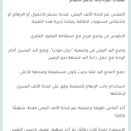
تقنيات البراناياما لدعم الصيام
التنفس عبر فتحة الأنف اليمنى: عندما نشعر بالخمول أو الإرهاق أو
بانخفاض مستويات الطاقة، يمكننا تجربة هذه التقنية:
الجلوس في وضع مريح مع استقامة العمود الفقري
وضع اليد اليمنى في وضعية “جيان مودرا”، ورفع اليد اليسرى أمام
الوجه مع جعل راحة اليد متجهة نحو اليمين
جمع أصابع اليد معًا بحيث تكون مستقيمة ومتجهة للأعلى
استخدام جانب الإبهام للضغط برفق على فتحة الأنف اليسرى
لإغلاقها
أخذ أنفاسٍ طويلة وعميقة عبر فتحة الأنف اليمنى فقط، شهيقًا
وزفيرًا
الاستمرار لمدة ثلاث دقائق، ثم أخذ شهيقٍ عميقٍ، وحبس النفس