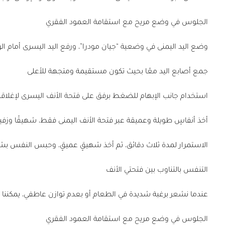
الجلوس في وضع مريح مع استقامة العمود الفقري
وضع اليد اليمنى في وضعية “جيان مودرا”، ورفع اليد اليسرى أمام ال
جمع أصابع اليد معًا بحيث تكون مستقيمة ومتجهة للأعلى
استخدام جانب الإبهام للضغط برفق على فتحة الأنف اليسرى لإغلاقه
أخذ أنفاسٍ طويلة وعميقة عبر فتحة الأنف اليمنى فقط، شهيقًا وزفيرً
الاستمرار لمدة ثلاث دقائق، ثم أخذ شهيقٍ عميقٍ، وحبس النفس ب
التنفس بالتناوب بين فتحتي الأنف
عندما نشعر برغبة شديدة في الطعام أو بعدم توازن عاطفي، يمكننا تج
الجلوس في وضع مريح مع استقامة العمود الفقري