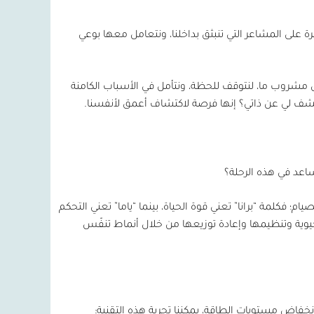
ة على المشاعر التي تنبثق بداخلنا، ونتعامل معها بوعي
ل مشروب ما، لنتوقف للحظة، ونتأمل في الأسباب الكامنة
كشف لي عن ذاتي؟ إنها فرصة لاكتشاف أعمق لأنفسنا.
ساعد في هذه الرحلة؟
صيام؛ فكلمة “برانا” تعني قوة الحياة، بينما “ياما” تعني التحكم
 الحيوية وتنظيمها وإعادة توزيعها من خلال أنماط تنفّس
انخفاض مستويات الطاقة، يمكننا تجربة هذه التقنية: