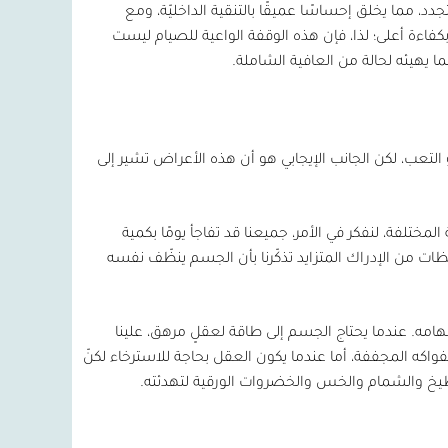
، مما يخلق إحساسًا عميقًا بالتنقية الداخليّة، ومع
كفاءة أعلى؛ لذا، فإن هذه الوقفة الواعية للصيام ليست
يهيئه لحالة من العافية الشاملة.
و التعب، لكن الجانب الإيجابي هو أن هذه الأعراض تشير إلى
لمختلفة، لنفكر في الأمر، جميعنا قد تفاجأ يومًا بكمية
ات من الإدراك المتزايد تذكّرنا بأن الجسم ينظّف نفسه
مه. عندما يحتاج الجسم إلى طاقة لعقلٍ مرهق، علينا
لفواكه المجففة، أما عندما يكون العقل بحاجة للاسترخاء لكنّ
البطيخ والشمام والخس والخضروات الورقية لتهدئته.