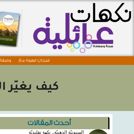
فنجان قهوة مع
وصفة 
كيف يغيّر ا
أحدث المقالات
السنونيّة الذهبيّة.. نكهة تقليديّة