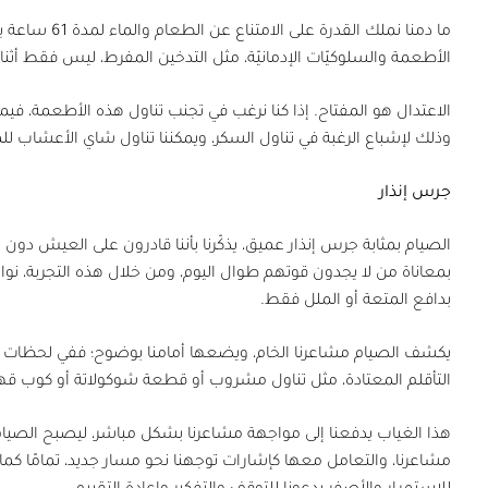
ما دمنا نملك القدرة على الامتناع عن الطعام والماء لمدة
61
ساعة يوم
الأطعمة والسلوكيّات الإدمانيّة، مثل التدخين المفرط، ليس فقط أثناء
الاعتدال هو المفتاح. إذا كنا نرغب في تجنب تناول هذه الأطعمة، فيم
وذلك لإشباع الرغبة في تناول السكر، ويمكننا تناول شاي الأعشاب 
جرس إنذار
الصيام بمثابة جرس إنذار عميق، يذكّرنا بأننا قادرون على العيش دون ا
بمعاناة من لا يجدون قوتهم طوال اليوم، ومن خلال هذه التجربة، نوا
بدافع المتعة أو الملل فقط.
يكشف الصيام مشاعرنا الخام، ويضعها أمامنا بوضوح؛ ففي لحظات الم
التأقلم المعتادة، مثل تناول مشروب أو قطعة شوكولاتة أو كوب قهو
هذا الغياب يدفعنا إلى مواجهة مشاعرنا بشكل مباشر، ليصبح الصيام 
مشاعرنا، والتعامل معها كإشارات توجهنا نحو مسار جديد، تمامًا كما