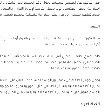
هذا التوقف عن الهضم المستمر يحوّل تركيز الجسم نحو الشفاء والتجدد
استراحة الجهاز الهضميّ، فإنّه يحظى بفرصة لإعادة التوازن والعمل ب
مجرد تطهير جسدي، بل هي أيضًا استراحة منعشة للجسم بأكمله، مما 
التنقية
قد لا يكون الصيام تجربة سهلة دائمًا، فقد نشعر بالدوار أو الصداع أ
أن الجسم يمر بعملية تطهير ضروريّة.
كلما أصبح نظامنا الداخلي أنقى، ازدادت حساسيتنا تجاه تأثير الأطعمة ا
الطاقة التي نحصل عليها من مجرد تمر وكوب ماء أو حليب، هذه اللحظ
ويطور فهمًا أعمق لما يغذّيه حقًا.
يكمن جوهر الطعام في دعم دور الجسد لمساعدة العقل على أداء مها
اختيار الأطعمة الغنية بالسكر الطبيعي مثل الموز والتمر والمانجو وا
الجسم متوتر، فإنّ علينا اختيار الأطعمة الغنية بالماء مثل الخيار و
الغذاء كدواء