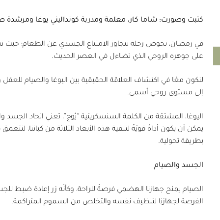
كتبت وصورت: شاما كار، معلمة ومدربة كونداليني يوغا ومرشدة صح
في رمضان، نخوض رحلة تتجاوز الامتناع الجسدي عن الطعام؛ حيث 
على جوهره الروحي الذي تضاءل في العصر الحديث.
لنكون معًا في اكتشاف العلاقة الحقيقية بين اليوغا والصيام للعقل 
إلى مستوى روحي أسمى.
اليوغا، المشتقة من الكلمة السنسكريتية “يُوج”، تعني اتحاد الجسد و
يمكن أن يكون أداةً قويّةً لتنقية هذه الأبعاد الثلاثة من كياننا، لنتع
بطريقة تحولية.
الجسد والصيام
الصيام يمنح جهازنا الهضمي فرصةً للراحة، وكأنّه زر إعادة ضبط للجسم
الفرصة لجهازنا لتنظيف نفسه والتخلص من السموم المتراكمة.