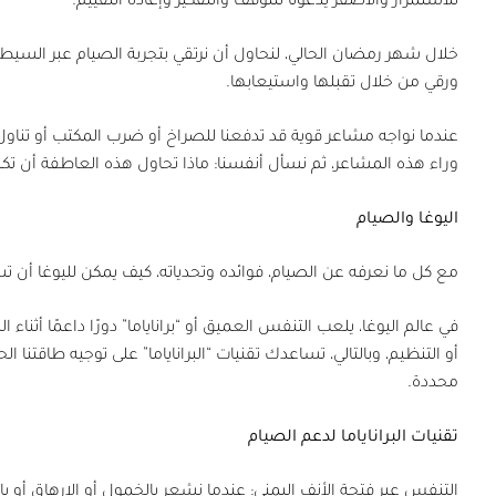
للاستمرار والأصفر يدعونا للتوقف والتفكير وإعادة التقييم.
خلال شهر رمضان الحالي، لنحاول أن نرتقي بتجربة الصيام عبر السيطر
ورقي من خلال تقبلها واستيعابها.
عندما نواجه مشاعر قوية قد تدفعنا للصراخ أو ضرب المكتب أو تناو
وراء هذه المشاعر، ثم نسأل أنفسنا: ماذا تحاول هذه العاطفة أن ت
اليوغا والصيام
مع كل ما نعرفه عن الصيام، فوائده وتحدياته، كيف يمكن لليوغا أن ت
في عالم اليوغا، يلعب التنفس العميق أو “براناياما” دورًا داعمًا أثناء ال
أو التنظيم، وبالتالي، تساعدك تقنيات “البراناياما” على توجيه طاقتنا
محددة.
تقنيات البراناياما لدعم الصيام
التنفس عبر فتحة الأنف اليمنى: عندما نشعر بالخمول أو الإرهاق أو ب