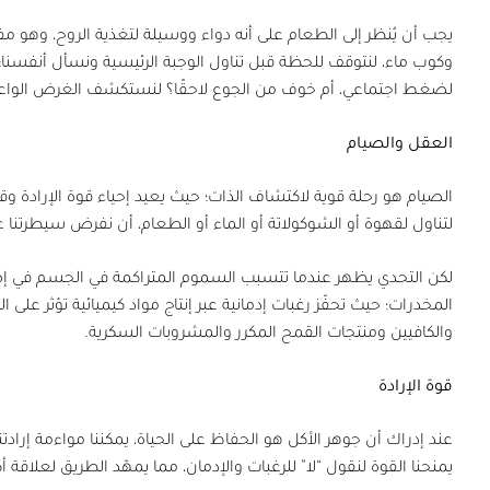
يجب أن يُنظر إلى الطعام على أنه دواء ووسيلة لتغذية الروح، وهو مف
وكوب ماء، لنتوقف للحظة قبل تناول الوجبة الرئيسية ونسأل أنفسنا: 
لضغط اجتماعي، أم خوف من الجوع لاحقًا؟ لنستكشف الغرض الواع
العقل والصيام
الصيام هو رحلة قوية لاكتشاف الذات؛ حيث يعيد إحياء قوة الإرادة 
لتناول لقهوة أو الشوكولاتة أو الماء أو الطعام، أن نفرض سيطرتنا 
لكن التحدي يظهر عندما تتسبب السموم المتراكمة في الجسم ف
المخدرات؛ حيث تحفّز رغبات إدمانية عبر إنتاج مواد كيميائية تؤثر على 
والكافيين ومنتجات القمح المكرر والمشروبات السكرية.
قوة الإرادة
عند إدراك أن جوهر الأكل هو الحفاظ على الحياة، يمكننا مواءمة إرادت
يمنحنا القوة لنقول “لا” للرغبات والإدمان، مما يمهّد الطريق لعلاقة