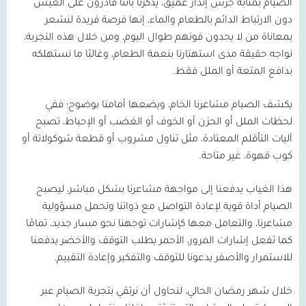
الصيام بمثابة جرس إنذار عميق، يذكّرنا بأننا قادرون على العيش
دون الارتباط الدائم بالطعام والماء، إنها فرصة فريدة لنشعر
بمعاناة من لا يجدون قوتهم طوال اليوم، ومن خلال هذه التجربة،
نواجه حقيقة مدى استهتارنا بنعمة الطعام، وغالبًا ما نستهلكه
بدافع المتعة أو الملل فقط.
يكشف الصيام مشاعرنا الخام، ويضعها أمامنا بوضوح؛ ففي
لحظات الملل أو الحزن أو الخوف أو الغضب أو الإحباط، تصبح
آليات التأقلم المعتادة، مثل تناول مشروب أو قطعة شوكولاتة أو
كوب قهوة، غير متاحة.
هذا الغياب يدفعنا إلى مواجهة مشاعرنا بشكل مباشر، ليصبح
الصيام أداة قوية لإعادة التواصل مع ذواتنا وتحمل مسؤولية
مشاعرنا، والتعامل معها كإشارات توجهنا نحو مسار جديد، تمامًا
كما تفعل إشارات المرور، الأحمر يطلب التوقف والأخضر يدفعنا
للاستمرار والأصفر يدعونا للتوقف والتفكير وإعادة التقييم.
خلال شهر رمضان الحالي، لنحاول أن نرتقي بتجربة الصيام عبر