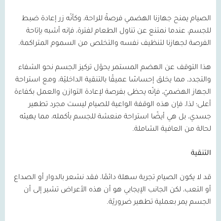
الصيام يمنح جهازنا الهضمي فرصةً للراحة، وكأنّه زر إعادة ضبط
للجسم، عندما نمتنع عن تناول الطعام لفترة، فإنه أشبه بإتاحة
الفرصة لجهازنا لتنظيف نفسه والتخلص من السموم المتراكمة.
هذا التوقف عن الهضم المستمر يحوّل تركيز الجسم نحو الشفاء
والتجدد، مما يخلق إحساسًا عميقًا بالتنقية الداخليّة، ومع استراحة
الجهاز الهضميّ، فإنّه يحظى بفرصة لإعادة التوازن والعمل بكفاءة
أعلى؛ لذا، فإن هذه الوقفة الواعية للصيام ليست مجرد تطهير
جسدي، بل هي أيضًا استراحة منعشة للجسم بأكمله، مما يهيئه
لحالة من العافية الشاملة.
التنقية
قد لا يكون الصيام تجربة سهلة دائمًا، فقد نشعر بالدوار أو الصداع
أو التعب، لكن الجانب الإيجابي هو أن هذه الأعراض تشير إلى أن
الجسم يمر بعملية تطهير ضروريّة.