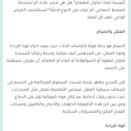
أنفسنا: لماذا نتناول الطعام؟ هل هي مجرد عادة، أم استجابة
لضغط اجتماعي، أم خوف من الجوع لاحقًا؟ لنستكشف الغرض
الواعي خلف كل لقمة.
العقل والصيام
الصيام هو رحلة قوية لاكتشاف الذات؛ حيث يعيد إحياء قوة الإرادة
وقوة العقل. من المدهش كيف يمكننا، وسط رغباتنا الشديدة
لتناول لقهوة أو الشوكولاتة أو الماء أو الطعام، أن نفرض سيطرتنا
على الجسد.
لكن التحدي يظهر عندما تتسبب السموم المتراكمة في الجسم في
إضعاف سيطرة العقل، فبعض الأطعمة تعمل مثل المخدرات؛
حيث تحفّز رغبات إدمانية عبر إنتاج مواد كيميائية تؤثر على الدماغ،
ومن بين أبرز هذه الأطعمة الحلويات والأجبان والكافيين ومنتجات
القمح المكرر والمشروبات السكرية.
قوة الإرادة