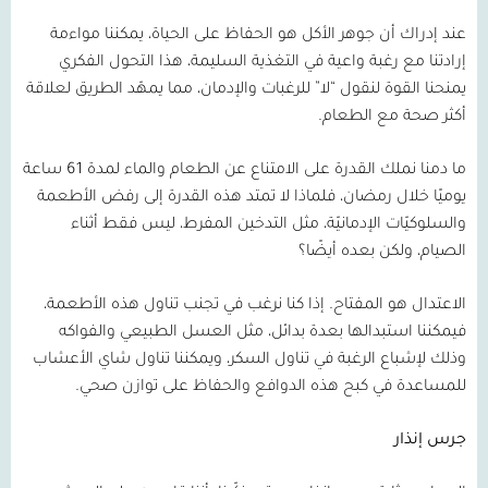
عند إدراك أن جوهر الأكل هو الحفاظ على الحياة، يمكننا مواءمة
إرادتنا مع رغبة واعية في التغذية السليمة، هذا التحول الفكري
يمنحنا القوة لنقول “لا” للرغبات والإدمان، مما يمهّد الطريق لعلاقة
أكثر صحة مع الطعام.
ما دمنا نملك القدرة على الامتناع عن الطعام والماء لمدة
61
ساعة
يوميًا خلال رمضان، فلماذا لا تمتد هذه القدرة إلى رفض الأطعمة
والسلوكيّات الإدمانيّة، مثل التدخين المفرط، ليس فقط أثناء
الصيام، ولكن بعده أيضًا؟
الاعتدال هو المفتاح. إذا كنا نرغب في تجنب تناول هذه الأطعمة،
فيمكننا استبدالها بعدة بدائل، مثل العسل الطبيعي والفواكه
وذلك لإشباع الرغبة في تناول السكر، ويمكننا تناول شاي الأعشاب
للمساعدة في كبح هذه الدوافع والحفاظ على توازن صحي.
جرس إنذار