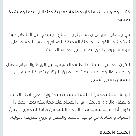
كتبت وصورت: شاما كار، معلمة ومدربة كونداليني يوغا ومرشدة
صحيّة
في رمضان، نخوض رحلة تتجاوز الامتناع الجسدي عن الطعام؛ حيث
نستكشف الفوائد الصحيّة العميقة للصيام ونسعى للحفاظ على
جوهره الروحي الذي تضاءل في العصر الحديث.
لنكون معًا في اكتشاف العلاقة الحقيقية بين اليوغا والصيام للعقل
والجسد والروح؛ حيث نبحث عن طرق للارتقاء بتجربة الصيام إلى
مستوى روحي أسمى.
اليوغا، المشتقة من الكلمة السنسكريتية “يُوج”، تعني اتحاد الجسد
والعقل والروح، وبالمثل، فإن الصيام عند ممارسته بوعي يمكن أن
يكون أداةً قويّةً لتنقية هذه الأبعاد الثلاثة من كياننا، لنتعمق في فنّ
الصيام وإمكاناته في توحيد الجسد والعقل والروح بطريقة تحولية.
الجسد والصيام