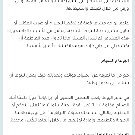
السيطرة على المشاعر التي تنبثق بداخلنا، ونتعامل معها بوعي
ورقي من خلال تقبلها واستيعابها.
عندما نواجه مشاعر قوية قد تدفعنا للصراخ أو ضرب المكتب أو
تناول مشروب ما، لنتوقف للحظة، ونتأمل في الأسباب الكامنة وراء
هذه المشاعر، ثم نسأل أنفسنا: ماذا تحاول هذه العاطفة أن
تكشف لي عن ذاتي؟ إنها فرصة لاكتشاف أعمق لأنفسنا.
اليوغا والصيام
مع كل ما نعرفه عن الصيام، فوائده وتحدياته، كيف يمكن لليوغا أن
تساعد في هذه الرحلة؟
في عالم اليوغا، يلعب التنفس العميق أو “براناياما” دورًا داعمًا أثناء
الصيام؛ فكلمة “برانا” تعني قوة الحياة، بينما “ياما” تعني التحكم أو
التنظيم، وبالتالي، تساعدك تقنيات “البراناياما” على توجيه طاقتنا
الحيوية وتنظيمها وإعادة توزيعها من خلال أنماط تنفّس محددة.