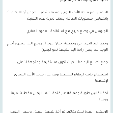
تقنيات البراناياما لدعم الصيام
التنفس عبر فتحة الأنف اليمنى: عندما نشعر بالخمول أو الإرهاق أو
بانخفاض مستويات الطاقة، يمكننا تجربة هذه التقنية:
الجلوس في وضع مريح مع استقامة العمود الفقري
وضع اليد اليمنى في وضعية “جيان مودرا”، ورفع اليد اليسرى أمام
الوجه مع جعل راحة اليد متجهة نحو اليمين
جمع أصابع اليد معًا بحيث تكون مستقيمة ومتجهة للأعلى
استخدام جانب الإبهام للضغط برفق على فتحة الأنف اليسرى
لإغلاقها
أخذ أنفاسٍ طويلة وعميقة عبر فتحة الأنف اليمنى فقط، شهيقًا
وزفيرًا
الاستمرار لمدة ثلاث دقائق، ثم أخذ شهيقٍ عميقٍ، وحبس النفس