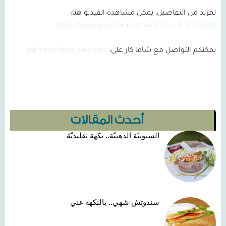
لمزيد من التفاصيل، يمكن مشاهدة الفيديو هنا:
https://www.youtube.com/watch?v=c1uVJLZGb_M
يمكنكم التواصل مع شاما كار على:
askme@shama-kaur.com
أحدث المقالات
السنونيّة الذهبيّة.. نكهة تقليديّة
سندوتش شهي.. بالنكهة غني