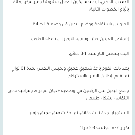
الصخب الذهني، أو عندما يكون العقل مشوّشًا وغير مركّز، وذلك
باتّباع الخطوات التالية:
الجلوس باستقامة ووضع اليدين في وضعية الصلاة
إغماض العينين جزئيًا، وتوجيه التركيز إلى نقطة الحاجب
البدء بتنفس النار لمدة
1-3
دقائق
بعد ذلك، نقوم بأخذ شهيقٍ عميقٍ ونحبس النفس لمدة
01
ثوانٍ،
ثم نقوم بإطلاق الزفير والاسترخاء
وضع اليدين على الركبتين في وضعية «جيان مودرا»، ومراقبة تدفّق
الأنفاس بشكل طبيعي
الاستمرار لمدة ثلاث دقائق، ثم أخذ شهيقٍ عميقٍ وزفير
تكرار هذه الجلسة
3-5
مرات