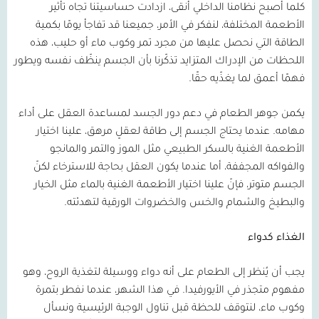
كلما أصبح نظامنا الداخلي أنقى، ازدادت حساسيتنا تجاه تأثير
الأطعمة المختلفة، لنفكر في الأمر، جميعنا قد تفاجأ يومًا بكمية
الطاقة التي نحصل عليها من مجرد تمر وكوب ماء أو حليب، هذه
اللحظات من الإدراك المتزايد تذكّرنا بأن الجسم ينظّف نفسه ويطور
فهمًا أعمق لما يغذّيه حقًا.
يكمن جوهر الطعام في دعم دور الجسد لمساعدة العقل على أداء
مهامه. عندما يحتاج الجسم إلى طاقة لعقلٍ مرهق، علينا اختيار
الأطعمة الغنية بالسكر الطبيعي مثل الموز والتمر والمانجو
والفواكه المجففة، أما عندما يكون العقل بحاجة للاسترخاء لكنّ
الجسم متوتر، فإنّ علينا اختيار الأطعمة الغنية بالماء مثل الخيار
والبطيخ والشمام والخس والخضروات الورقية لتهدئته.
الغذاء كدواء
يجب أن يُنظر إلى الطعام على أنه دواء ووسيلة لتغذية الروح، وهو
مفهوم متجذر في الأيورفيدا. في هذا الشهر، عندما نفطر بتمرة
وكوب ماء، لنتوقف للحظة قبل تناول الوجبة الرئيسية ونسأل