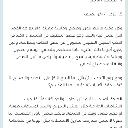
4.
الخشب
/
الربيع
5.
الأرض
/
آخر الصيف
وكل عضو مرتبط بلون، وطعم، وحاسة معينة، والربيع هو الفصل
الذي نعتني فيه بالكبد، وهو عضو التنظيف في الجسم، و الكبد في
الطب الصيني التقليدي مسؤول عن تدفق الطاقة بسلاسة، وحين
يعيق أمر ما ذلك الشيء فإننا سنشعر بشد في الرقبة والكتفين،
ومشكلات هضمية، وتهيج، وعصبية، وأعراض ما قبل الحيض،
وقلة نوم، وصداع نصفي
.
ومع روح التجديد التي يأتي بها الربيع لنركز على التجديد والإصلاح، لِنَرَ
كيف نحقق أكبر استفادة من هذا الموسم؟
الحركة:
أصبحت الأيام الآن أطول والجو أكثر دفئًا، فلنجرب
النشاطات الخارجية مثل المشي السريع، والسير لمسافات طويلة،
أو مجرد قضاء وقت في الحديقة، فالكبد متصل بأوتار العضلات، لذا
دعونا لا ننسى ممارسة تمارين الاستطالة مثل اليوغا في نشاطاتنا