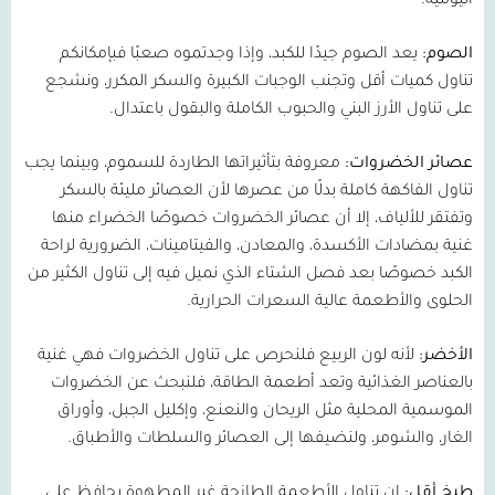
اليومية
.
الصوم:
يعد الصوم جيدًا للكبد، وإذا وجدتموه صعبًا فبإمكانكم
تناول كميات أقل وتجنب الوجبات الكبيرة والسكر المكرر، ونشجع
على تناول الأرز البني والحبوب الكاملة والبقول باعتدال
.
عصائر الخضروات:
معروفة بتأثيراتها الطاردة للسموم، وبينما يجب
تناول الفاكهة كاملة بدلًا من عصرها لأن العصائر مليئة بالسكر
وتفتقر للألياف، إلا أن عصائر الخضروات خصوصًا الخضراء منها
غنية بمضادات الأكسدة، والمعادن، والفيتامينات، الضرورية لراحة
الكبد خصوصًا بعد فصل الشتاء الذي نميل فيه إلى تناول الكثير من
الحلوى والأطعمة عالية السعرات الحرارية
.
الأخضر:
لأنه لون الربيع فلنحرص على تناول الخضروات فهي غنية
بالعناصر الغذائية وتعد أطعمة الطاقة، فلنبحث عن الخضروات
الموسمية المحلية مثل الريحان والنعنع، وإكليل الجبل، وأوراق
الغار، والشومر، ولنضيفها إلى العصائر والسلطات والأطباق
.
طبخ أقل:
إن تناول الأطعمة الطازجة غير المطهوة يحافظ على