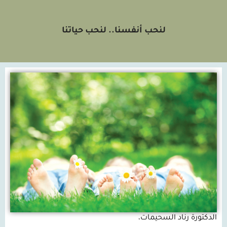
لنحب أنفسنا.. لنحب حياتنا
الدكتورة رناد السحيمات،