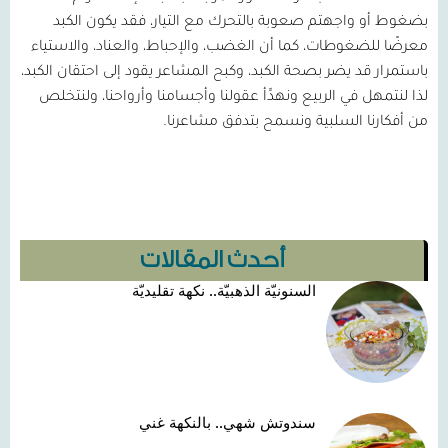
بضغوط أو واجهتم صعوبة بالتحرك مع التيار، فقد يكون الكبد
معرضًا للضغوطات، كما أن الغضب، والإحباط، والعناد، والاستياء
باستمرار قد يضر بصحة الكبد، وكبح المشاعر يقود إلى احتقان الكبد،
لذا لنتمهل في الربيع ونهدِّأ عقولنا وأجسامنا وأرواحنا، ولنتخلص
من أفكارنا السلبية ونسمح بتدفق مشاعرنا
.
أحدث المقالات
السنونيّة الذهبيّة.. نكهة تقليديّة
سندوتش شهي.. بالنكهة غني