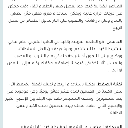
العناصر الغذائية فيها، كما يفضل طهي الطعام لأقل وقت ممكن
على درجات حرارة عالية، ويمكن استخدام طرق طهي مثل الطهي
بالبخار، وعلى نار هادئة، والتقليب على النار لتذبيل الطعام، في فصل
الربيع
.
الحامض:
هو الطعم المرتبط بالكبد في الطب الشرقي، فهو مثالي
لتنشيط الكبد، لذا لنستخدم نوعية جيدة من الخل للسلطات،
ووضع برش الليمون أو شريحة منه في ماء الشرب أو العصير،
وللعسل تأثير تخفيفي فيمكننا إضافة ملعقة كبيرة منه إلى الليمون
أو الخل
.
تقنية الضغط:
يمكننا باستخدام الإبهام تدليك نقطة الضغط التي
تدعى الكبد
3
في القدمين لمدة عشر دقائق يوميًا، وهي موجودة على
بعد سنتميترين
ونصف السنتيمتر خلف ثنية الجلد بين الإصبع الكبير
والإصبع الثاني، فهذه نقطة جيدة لتحسين صحة الكبد وتدفق
الطاقة
.
السعادة:
الغضب هو الشعور المرتبط بالكبد، فإذا شعرتم