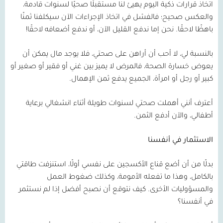
اتخاذ قرارات ذكية اليوم يهيئ لنا مستقبلًا صحيًا لسنوات قادمة،
والعكس صحيح؛ فالفشل في اتخاذ الإجراءات الآن سيكلفنا ثمنًا
باهظًا لاحقًا. نحن إما ندفع القليل الآن، أو ندفع أضعافه لاحقًا!
بالنسبة لي، لا أحب أن أراهن على صحتي، فلا يوجد مال يمكن أن
يعوض خسارة الصحة، فالمرض لا يميز بين غني أو فقير أو صغير أو
كبير أو رجل أو امرأة، الجميع يدفع ثمن الإهمال.
أعترف أنني أهملت صحتي لسنوات طويلة أثناء انشغالي برعاية
أطفالي، والآن أدفع الثمن.
الاستثمار في أنفسنا
بدلًا من أن أضع قناع الأكسجين على نفسي أولًا، استنزفت طاقتي
بالكامل، وهذا ما تفعله الأمومة، وكذلك ضغوط العمل
والمسؤوليات الأخرى. كيف نتوقع أن نصبح أفضل إذا لم نستثمر
في أنفسنا؟