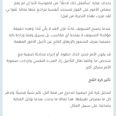
بحذف عبارة “سأفعل ذلك لاحقًا” من قاموسنا؛ لأننا إن لم نقم
ببعض الأمور على الفور، فسنجد أنفسنا نتراجع عنها تمامًا. ثقوا بي،
لقد مررت بهذه التجربة من قبل!
عندما يصبح التسويف عادةً، فإن الغد لا يأتي أبدًا، وهذه حقيقة
مؤكدة! التسويف لا يمنحنا أي مكاسب، بل يسرق وقتنا وراحة بالنا.
جميعنا نعرف الشعور بالإرهاق الناتج عن تأجيل الأمور المهمة.
قد يكون الأمر مجرد اتخاذ خطوة، أو إجراء محادثة صعبة مع
شخص ما، وكلما طال التأجيل زاد العبء النفسي وازدادت صعوبة
الأمر بشكل أكبر.
تأثير كرة الثلج
لنتخيّل كرة ثلج صغيرة تتدحرج من قمة التل، تكبر شيئًا فشيئًا، وتدمّر
كل ما يعترض طريقها. هذا تمامًا ما يحدث عندما نؤجل العناية
بصحتنا، على سبيل المثال.