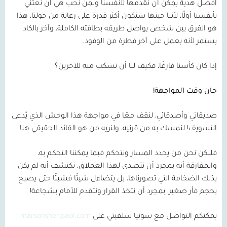
أفضل هدية يمكن أن نقدمها لأنفسنا ولمن نحب هي أن نعتني
بأنفسنا أولًا، لأننا حينها سنكون أكثر قدرة على رعاية من حولنا، هذا
هو الفرق بين شخص يواصل طريقه بطاقته الكاملة، وآخر بالكاد
يستمر لأنه يعمل على آخر قطرة من الوقود.
إذا كان كأسنا فارغًا، فكيف لنا أن نسكب منه للآخرين؟
حان وقت المواجهة!
صديقاتي وأصدقائي، لنقف معًا في مواجهة هذا الوحش الذي يُدعى
التسويف! لنمسك به من قرنيه، ولنريه من هو القائد الحقيقي هنا!
فلنكن نحن من يحدد المسار ونتحكم فيما يمكننا التحكم به،
والمفارقة أنه بمجرد أن نتصدى لهذا العملاق، نكتشف أنه لم يكن
بذلك الضخامة التي تصورناها، بل يتضاءل شيئًا فشيئًا حتى يصبح
بحجم فأر صغير، بمجرد أن نتخذ القرار ونتقدم للأمام بشجاعة!
يمكنكم التواصل مع سونيا سلفيتي على
marsonsher@aol.com