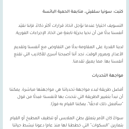
كتبت: سونيا سلفيتي،
متابعة الحمية البائسة
التسويف اختيار! عندما نؤجل اتخاذ قرارات أكثر ذكاءً، فإننا نقيّد
أنفسنا بدلًا من أن نحيا بحريّة نابعةٍ من اتخاذ الإجراءات الفورية.
لدينا القدرة على المقاومة بدلًا من التفاوض مع أنفسنا وتقديم
الأعذار، وبمرور الوقت، نجد أننا أصبحنا أسرى للأكاذيب التي نقنع
أنفسنا بها، مما يعيق تقدمنا.
مواجهة التحديات
أفضل طريقة لبدء مواجهة تحدياتنا هي مواجهتها مباشرة. يمكننا
أن نبدأ بتغيير الطريقة التي نتحدث بها لأنفسنا؛ فبدلًا من قول
“سأفعل ذلك لاحقًا”، يمكننا القيام به فورًا.
سواءً كان الأمر يتعلق بطيّ الملابس أو تنظيف المطبخ أو القيام
بتمارين “السكوات” التي خططنا لها منذ عام! دعونا نبسّط حياتنا