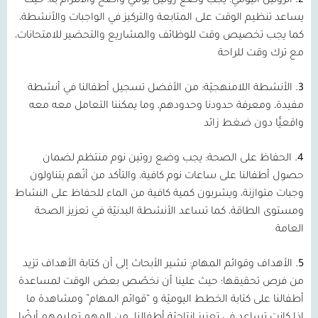
2.
الروتين اليومي:
يجب وضع روتين يومي واضح والالتزام به؛ حيث
يساعد تنظيم الوقت على المتابعة والتركيز في الواجبات والأنشطة،
كما يجب تخصيص وقت للوظائف والمشاريع والتحضير للامتحانات،
مع ترك وقت للراحة
3.
الأنشطة اللامنهجيّة:
من الأفضل تسجيل أطفالنا في أنشطة
مفيدة، ومعرفة حدودنا وحدودهم، وما يمكننا التعامل معه معه
واقعيًّا دون ضغط زائد
4.
الحفاظ على الصحة:
يجب وضع روتين نوم منتظم لضمان
حصول أطفالنا على ساعات نوم كافية، والتأكد من أنّهم يتناولون
وجبات متوازنة، ويشربون كمية كافية من الماء للحفاظ على النشاط
ومستوى الطاقة، كما تساعد الأنشطة البدنيّة في تعزيز الصحة
العامة
5.
الأهداف وقوائم المهام:
تشير الأبحاث إلى أن كتابة الأهداف تزيد
من فرص تحقيقها؛ حيث علينا أن نخصّص بعض الوقت لمساعدة
أطفالنا على كتابة الخطط اليوميّة و “قوائم المهام” ومشاهدة ما
إذا كانت تساعد في تعزيز إنتاجيّة أطفالنا. من المهم تعليمهم أيضًا