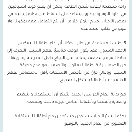
راحة منتظمة لإعادة شحن الطاقة. يمكن أن يمنع كوننا استباقيين
في إدارة التوتر والإرهاق ويساعد على الحفاظ على نظرة إيجابيّة. في
بعض الأحيان يصبح التوتر أكثر من أن يتم التعامل معه بمفردنا، ولا
عيب في طلب المساعدة
9.
طلب المساعدة:
في حال لاحظنا أن أداء أطفالنا لا يعكس
الجهد المبذول؛ فقد يكون الوقت مناسبًا لفهم السبب. التعرف إلى
نقاط القوة والضعف يساعد على النجاح داخل المدرسة وخارجها.
من الصعب رؤية أطفالنا يعانون، والأصعب هو عدم معرفة
السبب، وبالتالي فإنّ من الأفضل الاستعانة بأهل الاختصاص لفهم
الحالة ودعم أطفالنا بالشكل الصحيح
مع بداية العام الدراسي الجديد، لنتذكر أن الاستعداد والتنظيم
والعناية بأنفسنا وبأطفالنا أساس تجربة ناجحة وممتعة.
بهذه الاستراتيجيات، سنكون مستعدين مع أطفالنا للاستفادة
القصوى من العام الجديد. بالتوفيق!