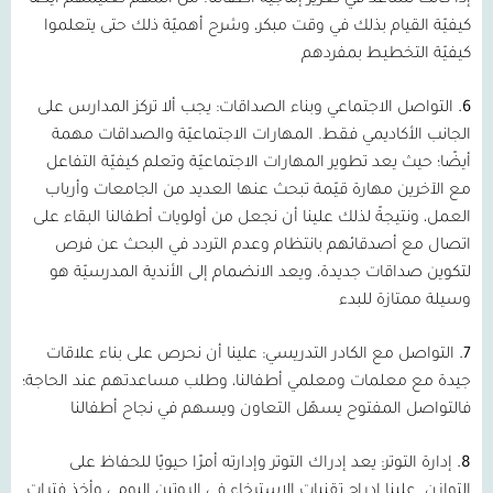
كيفيّة القيام بذلك في وقت مبكر، وشرح أهميّة ذلك حتى يتعلموا
كيفيّة التخطيط بمفردهم
6.
التواصل الاجتماعي وبناء الصداقات:
يجب ألا تركز المدارس على
الجانب الأكاديمي فقط. المهارات الاجتماعيّة والصداقات مهمة
أيضًا؛ حيث يعد تطوير المهارات الاجتماعيّة وتعلم كيفيّة التفاعل
مع الآخرين مهارة قيّمة تبحث عنها العديد من الجامعات وأرباب
العمل، ونتيجةً لذلك علينا أن نجعل من أولويات أطفالنا البقاء على
اتصال مع أصدقائهم بانتظام وعدم التردد في البحث عن فرص
لتكوين صداقات جديدة، ويعد الانضمام إلى الأندية المدرسيّة هو
وسيلة ممتازة للبدء
7.
التواصل مع الكادر التدريسي:
علينا أن نحرص على بناء علاقات
جيدة مع معلمات ومعلمي أطفالنا، وطلب مساعدتهم عند الحاجة؛
فالتواصل المفتوح يسهّل التعاون ويسهم في نجاح أطفالنا
8.
إدارة التوتر:
يعد إدراك التوتر وإدارته أمرًا حيويًا للحفاظ على
التوازن. علينا إدراج تقنيات الاسترخاء في الروتين اليومي وأخذ فترات