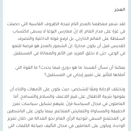
العجز
لقد شعر معظمنا بالعجز التام نتيجة الظروف القاسية التي حصلت
في غزة على مدار العام، إلا إنّ ممارس اليوغا لا يسعى لاكتساب
السلطة على العالم الخارجي، بل لرفع قوته الداخلية والتصرف
كقديس قبل أن يكون محاربًا، إنّ الشعور بالعجز هو فرصة للنمو
في الوعي، حتى لا نخلق المزيد من الألم والمعاناة في المستقبل.
يمكننا أن نسأل أنفسنا: ما هو دوري فيما يحدث؟ ما القوة التي
أملكها للتأثير على تغيير إيجابي في المستقبل؟
وتختلف الإجابة وفقًا للشخص؛ حيث يكون على الأمهات والآباء أن
يقوموا بتربية الأطفال على قيم اللاعنف والسلام والتسامح، أما
العاملون في مجال السياسة فإنّ عليهم تشكيل سياسات تعزز
الحقيقة والمساواة والتعايش المتناغم، بينما يكون على الناشطين
في المجتمع السعي لتوجيه الرأي العام نحو العدالة من خلال تعزيز
الوحدة، ويكون على العاملين في مجال التأليف صياغة الكلمات التي