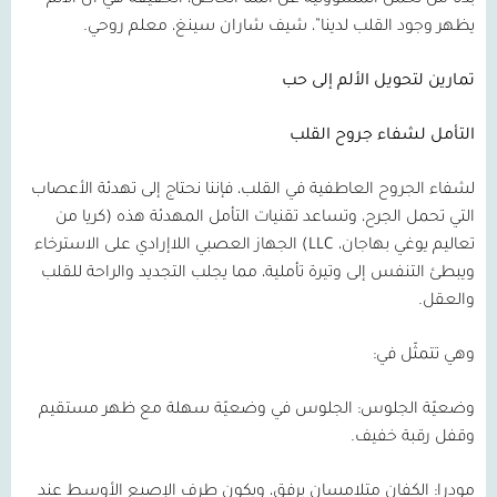
بدلًا من تحمل المسؤولية عن ألمنا الخاص، الحقيقة هي أن الألم
يظهر وجود القلب لدينا”، شيف شاران سينغ، معلم روحي.
تمارين لتحويل الألم إلى حب
التأمل لشفاء جروح القلب
لشفاء الجروح العاطفية في القلب، فإننا نحتاج إلى تهدئة الأعصاب
التي تحمل الجرح، وتساعد تقنيات التأمل المهدئة هذه (كريا من
تعاليم يوغي بهاجان،
LLC
) الجهاز العصبي اللاإرادي على الاسترخاء
ويبطئ التنفس إلى وتيرة تأملية، مما يجلب التجديد والراحة للقلب
والعقل.
وهي تتمثّل في:
وضعيّة الجلوس:
الجلوس في وضعيّة سهلة مع ظهر مستقيم
وقفل رقبة خفيف.
مودرا:
الكفان متلامسان برفق، ويكون طرف الإصبع الأوسط عند