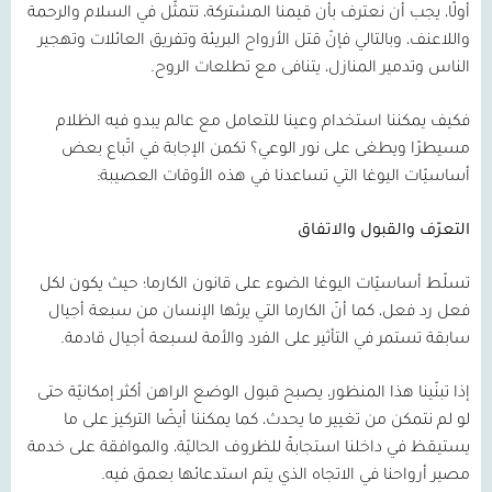
أولًا، يجب أن نعترف بأن قيمنا المشتركة، تتمثّل في السلام والرحمة
واللاعنف، وبالتالي فإنّ قتل الأرواح البريئة وتفريق العائلات وتهجير
الناس وتدمير المنازل، يتنافى مع تطلعات الروح.
فكيف يمكننا استخدام وعينا للتعامل مع عالم يبدو فيه الظلام
مسيطرًا ويطغى على نور الوعي؟ تكمن الإجابة في اتّباع بعض
أساسيّات اليوغا التي تساعدنا في هذه الأوقات العصيبة:
التعرّف والقبول والاتفاق
تسلّط أساسيّات اليوغا الضوء على قانون الكارما؛ حيث يكون لكل
فعل رد فعل، كما أنّ الكارما التي يرثها الإنسان من سبعة أجيال
سابقة تستمر في التأثير على الفرد والأمة لسبعة أجيال قادمة.
إذا تبنّينا هذا المنظور، يصبح قبول الوضع الراهن أكثر إمكانيّة حتى
لو لم نتمكن من تغيير ما يحدث، كما يمكننا أيضًا التركيز على ما
يستيقظ في داخلنا استجابةً للظروف الحاليّة، والموافقة على خدمة
مصير أرواحنا في الاتجاه الذي يتم استدعائها بعمق فيه.