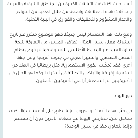
أبيب؛ حيث اكتشفت التباينات الكبيرة بين المناطق الشرقية والغربية،
وقد كانت هذه الاختلافات واضحة من خلال العديد من الحواجز
والجدار المشؤوم والتحقيقات والفوارق في البنية التحتية.
ومع ذلك، هذا الانقسام ليس جديدًا، فهو موضوع متكرر عبر تاريخ
البشريّة؛ فعلى سبيل المثال، تعرّض الملايين من الأفارقة نتيجة
تجارة العبيد عبر المحيط الأطلسي للقسوة، كما تم فرض نظام
الفصل العنصري والتمييز العرقي في جنوب أفريقيا، ومن جهة
أخرى، فقد تمكّنت القوى الاستعمارية، مثل بريطانيا في الهند من
استعمار إفريقيا والأراضي الأصليّة في أستراليا، وكما هو الحال في
الأمريكيتين، تم استعمار أراضي الأمريكيين الأصليين.
دور اليوغا
في مثل هذه الأزمات والحروب، فإننا نطرح على أنفسنا سؤالًا، كيف
نتفاعل نحن، ممارسي اليوغا مع معاناة الآخرين دون أن ننقسم،
وإنما نتعاون معًا في سبيل الوحدة؟