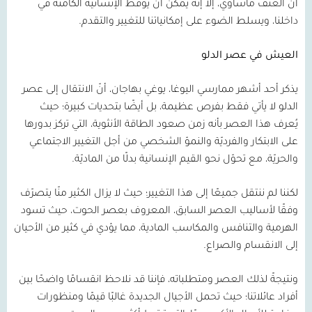
أن العنف مأساوي، إلا إنه يمكن أن يوقظ الإنسانيّة الكامنة في
داخلنا، ويسلط الضوء على إمكانياتنا للتغيير والتقدم.
العيش في عصر الدلو
يذكر أحد أشهر ممارسي اليوغا، يوغي بهاجان، أنّ الانتقال إلى عصر
الدلو لا يأتي فقط بفرص عظيمة، بل أيضًا بتحديات كبيرة؛ حيث
يُعرف هذا العصر بأنه زمن صعود الطاقة الأنثوية، التي تركز بدورها
على الابتكار والفرديّة والنموّ الشخصي من أجل التغيير الاجتماعي
والحريّة، مع تحوّل نحو القيم الإنسانية بدلًا من الماديّة.
لكننا لم ننتقل جميعًا إلى هذا التغيير؛ حيث لا يزال الكثير منّا يتصرّف
وفقًا لأساليب العصر السابق، المعروف بعصر الحوت، حيث تسود
الهرمية والتنافس والمكاسب المادية، مما يؤدي في كثير من الأحيان
إلى الانقسام والصراع.
ونتيجةً لذلك العصر ومتطلباته، فإننا قد نلاحظ انقسامًا واضحًا بين
أفراد عائلاتنا؛ حيث تحمل الأجيال الجديدة غالبًا قيمًا ومنظورات