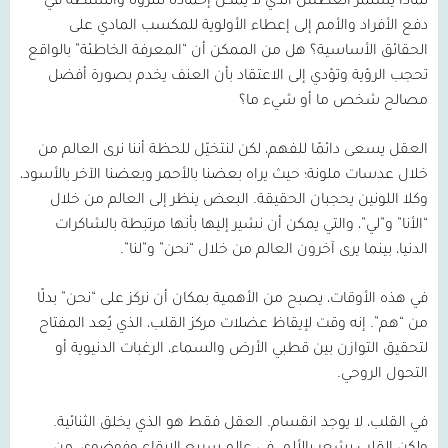
لماذا يستمر العطش الذي لا يمكن إخماده للثروة والسلطة في
دفع الأفراد والأمم إلى إعطاء الأولوية للمكسب المادي على
الحقائق الأساسية؟ هل من الممكن أن “المعرفة الخاطئة” بالواقع
تحجب الرؤية وتؤدي إلى الاعتقاد بأن العنف يخدم بصورة أفضل
مصالح شخص ما أو شيء ما؟
العقل يسعى دائمًا للفهم، لكن لنتخيّل للحظة أننا نرى العالم من
خلال عدسات ملونة؛ حيث يراه بعضنا بالأحمر وبعضنا الآخر بالأسود،
وكلا اللونين يحجبان الحقيقة. البعض ينظر إلى العالم من خلال
“الأنا” و”لي”، والتي يمكن أن نشير إليها بأنها مرتبطة بالشاكرات
الدنيا، بينما يرى آخرون العالم من خلال “نحن” و”لنا”.
في هذه الأوقات، يصبح من الأهمية بمكان أن نركز على “نحن” بدلًا
من “هم”. إنه وقت لإيقاظ عضلات مركز القلب، الذي يُعد المفتاح
لتحقيق التوازن بين قطبي الأرض والسماء، الرغبات الدنيوية أو
التحول الروحي.
في القلب، لا يوجد انقسام. العقل فقط هو الذي يخلق الثنائية.