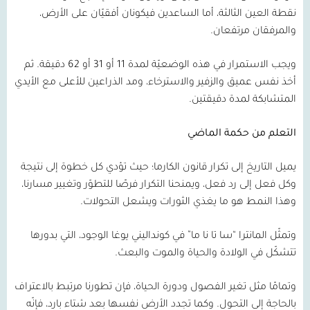
نقطة العين الثالثة، أما الساعدين فيكونان أفقيّان على الأرض،
والمرفقان مرتفعان.
ويجب الاستمرار في هذه الوضعيّة لمدة
11
أو
31
أو
62
دقيقة. ثم
أخذ نفس عميق والزفير والاسترخاء، ومد الذراعين للأعلى مع الأيدي
المتشابكة لمدة دقيقتين.
التعلم من حكمة الماضي
يميل التاريخ إلى تكرار قانون الكارما؛ حيث تؤدي كل خطوة إلى نتيجة
وكل فعل إلى رد فعل، ويمنحنا التكرار فرصًا للتطوّر وتغيير مسارنا،
وهذا النمط هو ما يغذي الثورات ويشعل التحولات.
وتمثّل المانترا “سا تا نا ما” في كونداليني يوغا الوجود، التي بدورها
تتشكّل في الولادة والحياة والموت والبعث.
وتمامًا مثل تغير الفصول ودورة الحياة، فإن تطورنا مرتبط بالاعتراف
بالحاجة إلى التحول. وكما تجدد الأرض نفسها بعد شتاء بارد، فإنّه