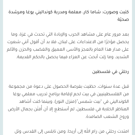
كتبت وصورت: شاما كار، معلمة ومدربة كونداليني يوغا ومرشدة
صحيّة
بعد مرور عام على مشاهد الحرب والإبادة التي تحدث في غزة، وما
يحصل مؤخرًا من الاعتداءات على لبنان، فلا بد أن أقول أنني شعرت
على مدار هذا العام بالعجز والأسى العميق والغضب والحزن والألم
الشديد، وما زلت أبحث عن العزاء فيما يحصل بالحكم القديمة.
رحلتي في فلسطين
قبل عدة سنوات، حظيت بفرصة الحصول على دعوة من مجموعة
من الفلسطينيين في بيت لحم لإقامة برنامج تدريب معلمي يوغا
الكونداليني في “بيت شمس”(منزل النور)، وبينما كنت أشاهد
المناظر الخلابة في فلسطين، لم أستطع إلا أن أُفتَن بجمال الأرض
وروح الشعب الصامدة.
امتدت رحلتي من رام الله إلى أريحا، ومن نابلس إلى القدس وتل