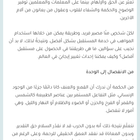
تعبّر عن الحق والإلهام، بينما على المعلمات والمعلمين توفير
الوضوح والحكمة والشفاء لقلوب وعقول من يعانون من آلام
الآخرين.
لكلّ شخصٍ منّا مصير فريد، وطريقة يمكن من خلالها استخدام
المواهب في خدمة المستقبل بشكل أفضل، ونتيجةً لذلك، لا بد أن
نجيب على سؤالين، ما هي طريقتنا في الحصول على مستقبل
أفضل؟ وكيف يمكننا إحداث تغيير إيجابيّ في العالم.
من الانفصال إلى الوحدة
من الحكمة أن ندرك أن القمع والعنف كانا دائمًا جزءًا من الوجود
الإنساني، مثل التفاعل المستمر بين عناصر الطبيعة كالشمس
والقمر أو الفرح والحزن أو الضوء والظلام أو النهار والليل، وهي
أمور لا تنفصل.
نتعلّم نتيجة ذلك أنه بدون الحرب قد لا نقدّر السلام حق التقدير،
وبدون المعاناة قد نفقد العمق الحقيقي للرحمة، وعلى الرغم من