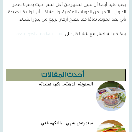
يجب علينا أيضًا أن نتبنى التغيير من أجل النمو؛ حيث يدعونا عصر
الدلو إلى التحرر من الدورات المتكررة، والاعتراف بأن الولادة الجديدة
تأتي بعد الموت، تمامًا كما تتفتح أزهار الربيع من بذور الشتاء.
يمكنكم التواصل مع شاما كار على
askme@shama-kaur.com
أحدث المقالات
السنونيّة الذهبيّة.. نكهة تقليديّة
سندوتش شهي.. بالنكهة غني