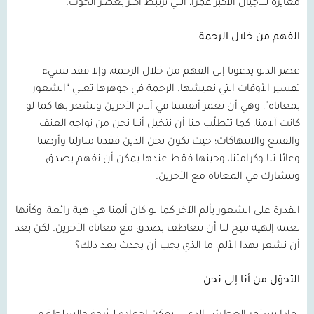
مغايرة للأجيال الأكبر عمرًا، التي ترتبط أكثر بعصر الحوت.
الفهم من خلال الرحمة
عصر الدلو يدعونا إلى الفهم من خلال الرحمة، وإلا فقد نسيء
تفسير الأوقات التي نعيشها. الرحمة في جوهرها تعني “الشعور
بمعاناة”، وهي أن نغمر أنفسنا في آلام الآخرين ونشعر بها كما لو
كانت آلامنا، كما تتطلّب منا أن نتخيل أننا نحن من نواجه العنف
والقمع والانتهاكات؛ حيث نكون نحن الذين فقدنا منازلنا وأرضنا
وعائلاتنا وكرامتنا، وحينها فقط عندها يمكن أن نفهم بصدق
ونتشارك في المعاناة مع الآخرين.
القدرة على الشعور بألم الآخر كما لو كان ألمنا هي هبة رائعة، وكأنها
نعمة إلهية تتيح لنا أن نتعاطف بصدق مع معاناة الآخرين. لكن بعد
أن نشعر بهذا الألم، ما الذي يجب أن يحدث بعد ذلك؟
التحوّل من أنا إلى نحن