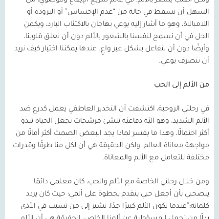
ولكن القلب يشعر بالألم. في عالم سريع الإيقاع وفوضوي، من
السهل أن نسقط في حالة من “عدم الإحساس” أو البرودة أو
اللامبالاة، وهو ما أشار إليه يوغي بهاجان بالاكتئاب البارد، ويكمن
الحل في أن نسمح لنفسنا بالشعور بالألم دون أن نغلق قلوبنا،
وأيضًا دون أن نتفاعل بشكل غير واعٍ. عندها يمكننا اختيار كيف نريد
أن نتصرف بوعي.
من الألم إلى الحب
في رحلتي الروحية، اكتشفت أن التخدير العاطفي يعمل كدرع ضد
الألم الشديد، وهو آليّة دفاعيّة تنشئ مرشحات تجعل الحياة تبدو
أكثر احتمالًا، وهذا ما يفسر لماذا يجد البعض الصمت أكثر أمانًا من
مواجهة معاناة العالم، ولكن الحقيقة هي أن لكل منا طرقًا وقدرات
مختلفة للتعامل مع الألم والمعاناة.
ومن خلال رحلتي الخاصة مع الألم والحب، كان معلمي دائمًا
ينصحني بأن أجعل حبي يتقدم بخطوة على ألمي؛ حيث كان يردد
كلماته:”عندما يكون الألم كبيرًا جدًا، نشير إلى من تسبب في الأذى