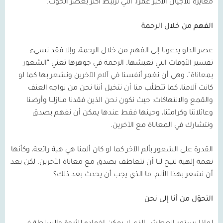
مغايرة للأجيال الأكبر عمرًا، التي ترتبط أكثر بعصر الحوت.
الفهم من خلال الرحمة
عصر الدلو يدعونا إلى الفهم من خلال الرحمة، وإلا فقد نسيء
تفسير الأوقات التي نعيشها. الرحمة في جوهرها تعني “الشعور
بمعاناة”، وهي أن نغمر أنفسنا في آلام الآخرين ونشعر بها كما لو
كانت آلامنا، كما تتطلّب منا أن نتخيل أننا نحن من نواجه العنف
والقمع والانتهاكات؛ حيث نكون نحن الذين فقدنا منازلنا وأرضنا
وعائلاتنا وكرامتنا، وحينها فقط عندها يمكن أن نفهم بصدق
ونتشارك في المعاناة مع الآخرين.
القدرة على الشعور بألم الآخر كما لو كان ألمنا هي هبة رائعة، وكأنها
نعمة إلهية تتيح لنا أن نتعاطف بصدق مع معاناة الآخرين. لكن بعد
أن نشعر بهذا الألم، ما الذي يجب أن يحدث بعد ذلك؟
التحوّل من أنا إلى نحن