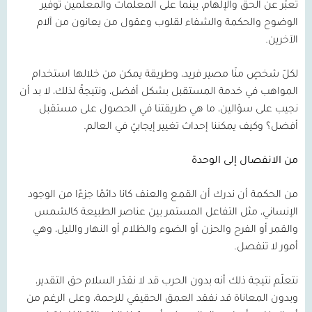
تعبّر عن الحق والإلهام، بينما على المعلمات والمعلمين توفير
الوضوح والحكمة والشفاء لقلوب وعقول من يعانون من آلام
الآخرين.
لكلّ شخصٍ منّا مصير فريد، وطريقة يمكن من خلالها استخدام
المواهب في خدمة المستقبل بشكل أفضل، ونتيجةً لذلك، لا بد أن
نجيب على سؤالين، ما هي طريقتنا في الحصول على مستقبل
أفضل؟ وكيف يمكننا إحداث تغيير إيجابيّ في العالم.
من الانفصال إلى الوحدة
من الحكمة أن ندرك أن القمع والعنف كانا دائمًا جزءًا من الوجود
الإنساني، مثل التفاعل المستمر بين عناصر الطبيعة كالشمس
والقمر أو الفرح والحزن أو الضوء والظلام أو النهار والليل، وهي
أمور لا تنفصل.
نتعلّم نتيجة ذلك أنه بدون الحرب قد لا نقدّر السلام حق التقدير،
وبدون المعاناة قد نفقد العمق الحقيقي للرحمة، وعلى الرغم من