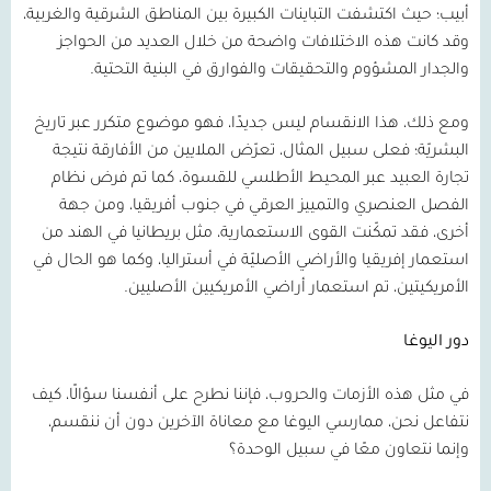
أبيب؛ حيث اكتشفت التباينات الكبيرة بين المناطق الشرقية والغربية،
وقد كانت هذه الاختلافات واضحة من خلال العديد من الحواجز
والجدار المشؤوم والتحقيقات والفوارق في البنية التحتية.
ومع ذلك، هذا الانقسام ليس جديدًا، فهو موضوع متكرر عبر تاريخ
البشريّة؛ فعلى سبيل المثال، تعرّض الملايين من الأفارقة نتيجة
تجارة العبيد عبر المحيط الأطلسي للقسوة، كما تم فرض نظام
الفصل العنصري والتمييز العرقي في جنوب أفريقيا، ومن جهة
أخرى، فقد تمكّنت القوى الاستعمارية، مثل بريطانيا في الهند من
استعمار إفريقيا والأراضي الأصليّة في أستراليا، وكما هو الحال في
الأمريكيتين، تم استعمار أراضي الأمريكيين الأصليين.
دور اليوغا
في مثل هذه الأزمات والحروب، فإننا نطرح على أنفسنا سؤالًا، كيف
نتفاعل نحن، ممارسي اليوغا مع معاناة الآخرين دون أن ننقسم،
وإنما نتعاون معًا في سبيل الوحدة؟