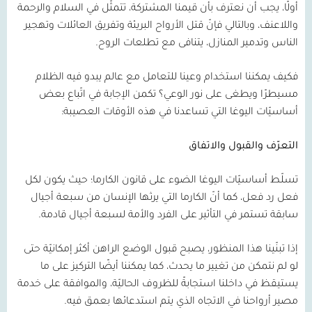
أولًا، يجب أن نعترف بأن قيمنا المشتركة، تتمثّل في السلام والرحمة
واللاعنف، وبالتالي فإنّ قتل الأرواح البريئة وتفريق العائلات وتهجير
الناس وتدمير المنازل، يتنافى مع تطلعات الروح.
فكيف يمكننا استخدام وعينا للتعامل مع عالم يبدو فيه الظلام
مسيطرًا ويطغى على نور الوعي؟ تكمن الإجابة في اتّباع بعض
أساسيّات اليوغا التي تساعدنا في هذه الأوقات العصيبة:
التعرّف والقبول والاتفاق
تسلّط أساسيّات اليوغا الضوء على قانون الكارما؛ حيث يكون لكل
فعل رد فعل، كما أنّ الكارما التي يرثها الإنسان من سبعة أجيال
سابقة تستمر في التأثير على الفرد والأمة لسبعة أجيال قادمة.
إذا تبنّينا هذا المنظور، يصبح قبول الوضع الراهن أكثر إمكانيّة حتى
لو لم نتمكن من تغيير ما يحدث، كما يمكننا أيضًا التركيز على ما
يستيقظ في داخلنا استجابةً للظروف الحاليّة، والموافقة على خدمة
مصير أرواحنا في الاتجاه الذي يتم استدعائها بعمق فيه.