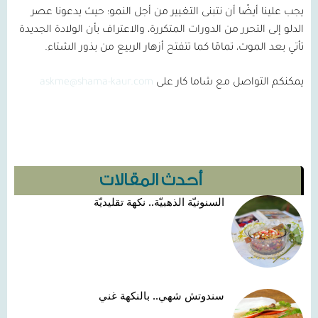
يجب علينا أيضًا أن نتبنى التغيير من أجل النمو؛ حيث يدعونا عصر
الدلو إلى التحرر من الدورات المتكررة، والاعتراف بأن الولادة الجديدة
تأتي بعد الموت، تمامًا كما تتفتح أزهار الربيع من بذور الشتاء.
يمكنكم التواصل مع شاما كار على
askme@shama-kaur.com
أحدث المقالات
السنونيّة الذهبيّة.. نكهة تقليديّة
سندوتش شهي.. بالنكهة غني