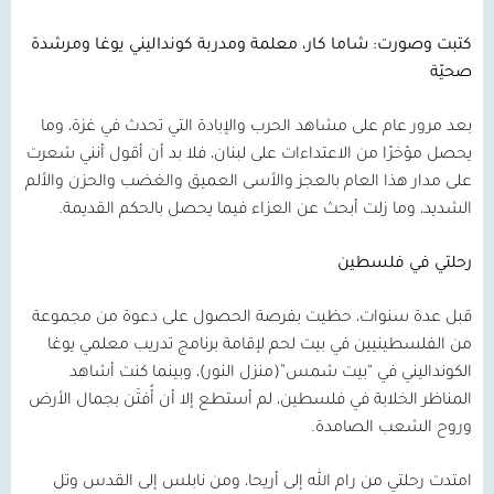
كتبت وصورت: شاما كار، معلمة ومدربة كونداليني يوغا ومرشدة
صحيّة
بعد مرور عام على مشاهد الحرب والإبادة التي تحدث في غزة، وما
يحصل مؤخرًا من الاعتداءات على لبنان، فلا بد أن أقول أنني شعرت
على مدار هذا العام بالعجز والأسى العميق والغضب والحزن والألم
الشديد، وما زلت أبحث عن العزاء فيما يحصل بالحكم القديمة.
رحلتي في فلسطين
قبل عدة سنوات، حظيت بفرصة الحصول على دعوة من مجموعة
من الفلسطينيين في بيت لحم لإقامة برنامج تدريب معلمي يوغا
الكونداليني في “بيت شمس”(منزل النور)، وبينما كنت أشاهد
المناظر الخلابة في فلسطين، لم أستطع إلا أن أُفتَن بجمال الأرض
وروح الشعب الصامدة.
امتدت رحلتي من رام الله إلى أريحا، ومن نابلس إلى القدس وتل