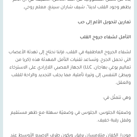
بدلًا من تحمل المسؤولية عن ألمنا الخاص، الحقيقة هي أن الألم
يظهر وجود القلب لدينا”، شيف شاران سينغ، معلم روحي.
تمارين لتحويل الألم إلى حب
التأمل لشفاء جروح القلب
لشفاء الجروح العاطفية في القلب، فإننا نحتاج إلى تهدئة الأعصاب
التي تحمل الجرح، وتساعد تقنيات التأمل المهدئة هذه (كريا من
تعاليم يوغي بهاجان،
LLC
) الجهاز العصبي اللاإرادي على الاسترخاء
ويبطئ التنفس إلى وتيرة تأملية، مما يجلب التجديد والراحة للقلب
والعقل.
وهي تتمثّل في:
وضعيّة الجلوس:
الجلوس في وضعيّة سهلة مع ظهر مستقيم
وقفل رقبة خفيف.
مودرا:
الكفان متلامسان برفق، ويكون طرف الإصبع الأوسط عند