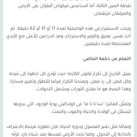
نقطة العين الثالثة، أما الساعدين فيكونان أفقيّان على الأرض،
والمرفقان مرتفعان.
ويجب الاستمرار في هذه الوضعيّة لمدة
11
أو
31
أو
62
دقيقة. ثم
أخذ نفس عميق والزفير والاسترخاء، ومد الذراعين للأعلى مع الأيدي
المتشابكة لمدة دقيقتين.
التعلم من حكمة الماضي
يميل التاريخ إلى تكرار قانون الكارما؛ حيث تؤدي كل خطوة إلى نتيجة
وكل فعل إلى رد فعل، ويمنحنا التكرار فرصًا للتطوّر وتغيير مسارنا،
وهذا النمط هو ما يغذي الثورات ويشعل التحولات.
وتمثّل المانترا “سا تا نا ما” في كونداليني يوغا الوجود، التي بدورها
تتشكّل في الولادة والحياة والموت والبعث.
وتمامًا مثل تغير الفصول ودورة الحياة، فإن تطورنا مرتبط بالاعتراف
بالحاجة إلى التحول. وكما تجدد الأرض نفسها بعد شتاء بارد، فإنّه