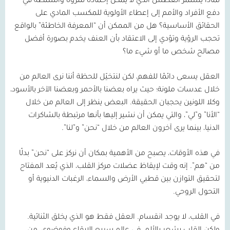
لماذا يستمر العطش الذي لا يمكن إخماده للثروة والسلطة في
دفع الأفراد والأمم إلى إعطاء الأولوية للمكسب المادي على
الحقائق الأساسية؟ هل من الممكن أن “المعرفة الخاطئة” بالواقع
تحجب الرؤية وتؤدي إلى الاعتقاد بأن العنف يخدم بصورة أفضل
مصالح شخص ما أو شيء ما؟
العقل يسعى دائمًا للفهم، لكن لنتخيّل للحظة أننا نرى العالم من
خلال عدسات ملونة؛ حيث يراه بعضنا بالأحمر وبعضنا الآخر بالأسود،
وكلا اللونين يحجبان الحقيقة. البعض ينظر إلى العالم من خلال
“الأنا” و”لي”، والتي يمكن أن نشير إليها بأنها مرتبطة بالشاكرات
الدنيا، بينما يرى آخرون العالم من خلال “نحن” و”لنا”.
في هذه الأوقات، يصبح من الأهمية بمكان أن نركز على “نحن” بدلًا
من “هم”. إنه وقت لإيقاظ عضلات مركز القلب، الذي يُعد المفتاح
لتحقيق التوازن بين قطبي الأرض والسماء، الرغبات الدنيوية أو
التحول الروحي.
في القلب، لا يوجد انقسام. العقل فقط هو الذي يخلق الثنائية.