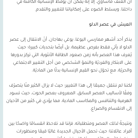
أن العنف مأساوي، إلا إنه يمكن أن يوقظ الإنسانيّة الكامنة في
داخلنا، ويسلط الضوء على إمكانياتنا للتغيير والتقدم.
العيش في عصر الدلو
يذكر أحد أشهر ممارسي اليوغا، يوغي بهاجان، أنّ الانتقال إلى عصر
الدلو لا يأتي فقط بفرص عظيمة، بل أيضًا بتحديات كبيرة؛ حيث
يُعرف هذا العصر بأنه زمن صعود الطاقة الأنثوية، التي تركز بدورها
على الابتكار والفرديّة والنموّ الشخصي من أجل التغيير الاجتماعي
والحريّة، مع تحوّل نحو القيم الإنسانية بدلًا من الماديّة.
لكننا لم ننتقل جميعًا إلى هذا التغيير؛ حيث لا يزال الكثير منّا يتصرّف
وفقًا لأساليب العصر السابق، المعروف بعصر الحوت، حيث تسود
الهرمية والتنافس والمكاسب المادية، مما يؤدي في كثير من الأحيان
إلى الانقسام والصراع.
ونتيجةً لذلك العصر ومتطلباته، فإننا قد نلاحظ انقسامًا واضحًا بين
أفراد عائلاتنا؛ حيث تحمل الأجيال الجديدة غالبًا قيمًا ومنظورات