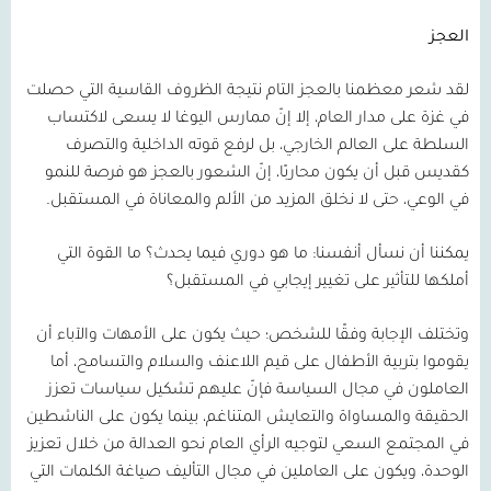
العجز
لقد شعر معظمنا بالعجز التام نتيجة الظروف القاسية التي حصلت
في غزة على مدار العام، إلا إنّ ممارس اليوغا لا يسعى لاكتساب
السلطة على العالم الخارجي، بل لرفع قوته الداخلية والتصرف
كقديس قبل أن يكون محاربًا، إنّ الشعور بالعجز هو فرصة للنمو
في الوعي، حتى لا نخلق المزيد من الألم والمعاناة في المستقبل.
يمكننا أن نسأل أنفسنا: ما هو دوري فيما يحدث؟ ما القوة التي
أملكها للتأثير على تغيير إيجابي في المستقبل؟
وتختلف الإجابة وفقًا للشخص؛ حيث يكون على الأمهات والآباء أن
يقوموا بتربية الأطفال على قيم اللاعنف والسلام والتسامح، أما
العاملون في مجال السياسة فإنّ عليهم تشكيل سياسات تعزز
الحقيقة والمساواة والتعايش المتناغم، بينما يكون على الناشطين
في المجتمع السعي لتوجيه الرأي العام نحو العدالة من خلال تعزيز
الوحدة، ويكون على العاملين في مجال التأليف صياغة الكلمات التي