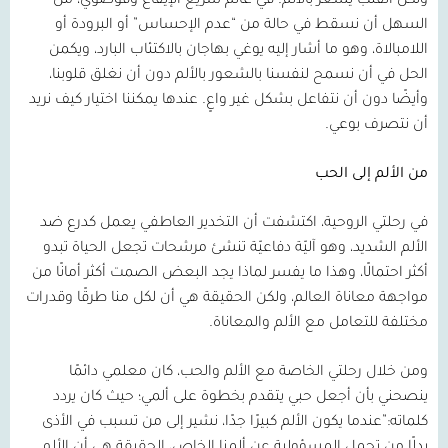
ولكن القلب يشعر بالألم. في عالم سريع الإيقاع وفوضوي، من
السهل أن نسقط في حالة من “عدم الإحساس” أو البرودة أو
اللامبالاة، وهو ما أشار إليه يوغي بهاجان بالاكتئاب البارد، ويكمن
الحل في أن نسمح لنفسنا بالشعور بالألم دون أن نغلق قلوبنا،
وأيضًا دون أن نتفاعل بشكل غير واعٍ. عندها يمكننا اختيار كيف نريد
أن نتصرف بوعي.
من الألم إلى الحب
في رحلتي الروحية، اكتشفت أن التخدير العاطفي يعمل كدرع ضد
الألم الشديد، وهو آليّة دفاعيّة تنشئ مرشحات تجعل الحياة تبدو
أكثر احتمالًا، وهذا ما يفسر لماذا يجد البعض الصمت أكثر أمانًا من
مواجهة معاناة العالم، ولكن الحقيقة هي أن لكل منا طرقًا وقدرات
مختلفة للتعامل مع الألم والمعاناة.
ومن خلال رحلتي الخاصة مع الألم والحب، كان معلمي دائمًا
ينصحني بأن أجعل حبي يتقدم بخطوة على ألمي؛ حيث كان يردد
كلماته:”عندما يكون الألم كبيرًا جدًا، نشير إلى من تسبب في الأذى