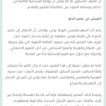
أن العنف مأساوي، إلا إنه يمكن أن يوقظ الإنسانيّة الكامنة في
داخلنا، ويسلط الضوء على إمكانياتنا للتغيير والتقدم.
العيش في عصر الدلو
يذكر أحد أشهر ممارسي اليوغا، يوغي بهاجان، أنّ الانتقال إلى عصر
الدلو لا يأتي فقط بفرص عظيمة، بل أيضًا بتحديات كبيرة؛ حيث
يُعرف هذا العصر بأنه زمن صعود الطاقة الأنثوية، التي تركز بدورها
على الابتكار والفرديّة والنموّ الشخصي من أجل التغيير الاجتماعي
والحريّة، مع تحوّل نحو القيم الإنسانية بدلًا من الماديّة.
لكننا لم ننتقل جميعًا إلى هذا التغيير؛ حيث لا يزال الكثير منّا يتصرّف
وفقًا لأساليب العصر السابق، المعروف بعصر الحوت، حيث تسود
الهرمية والتنافس والمكاسب المادية، مما يؤدي في كثير من الأحيان
إلى الانقسام والصراع.
ونتيجةً لذلك العصر ومتطلباته، فإننا قد نلاحظ انقسامًا واضحًا بين
أفراد عائلاتنا؛ حيث تحمل الأجيال الجديدة غالبًا قيمًا ومنظورات