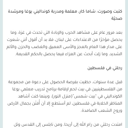
كتبت وصورت: شاما كار، معلمة ومدربة كونداليني يوغا ومرشدة
صحيّة
بعد مرور عام على مشاهد الحرب والإبادة التي تحدث في غزة، وما
يحصل مؤخرًا من الاعتداءات على لبنان، فلا بد أن أقول أنني شعرت
على مدار هذا العام بالعجز والأسى العميق والغضب والحزن والألم
الشديد، وما زلت أبحث عن العزاء فيما يحصل بالحكم القديمة.
رحلتي في فلسطين
قبل عدة سنوات، حظيت بفرصة الحصول على دعوة من مجموعة
من الفلسطينيين في بيت لحم لإقامة برنامج تدريب معلمي يوغا
الكونداليني في “بيت شمس”(منزل النور)، وبينما كنت أشاهد
المناظر الخلابة في فلسطين، لم أستطع إلا أن أُفتَن بجمال الأرض
وروح الشعب الصامدة.
امتدت رحلتي من رام الله إلى أريحا، ومن نابلس إلى القدس وتل