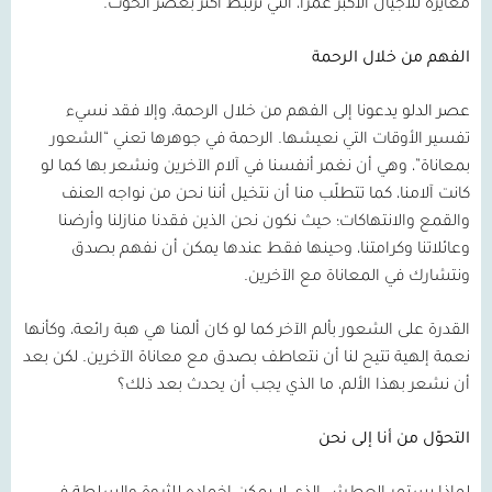
مغايرة للأجيال الأكبر عمرًا، التي ترتبط أكثر بعصر الحوت.
الفهم من خلال الرحمة
عصر الدلو يدعونا إلى الفهم من خلال الرحمة، وإلا فقد نسيء
تفسير الأوقات التي نعيشها. الرحمة في جوهرها تعني “الشعور
بمعاناة”، وهي أن نغمر أنفسنا في آلام الآخرين ونشعر بها كما لو
كانت آلامنا، كما تتطلّب منا أن نتخيل أننا نحن من نواجه العنف
والقمع والانتهاكات؛ حيث نكون نحن الذين فقدنا منازلنا وأرضنا
وعائلاتنا وكرامتنا، وحينها فقط عندها يمكن أن نفهم بصدق
ونتشارك في المعاناة مع الآخرين.
القدرة على الشعور بألم الآخر كما لو كان ألمنا هي هبة رائعة، وكأنها
نعمة إلهية تتيح لنا أن نتعاطف بصدق مع معاناة الآخرين. لكن بعد
أن نشعر بهذا الألم، ما الذي يجب أن يحدث بعد ذلك؟
التحوّل من أنا إلى نحن