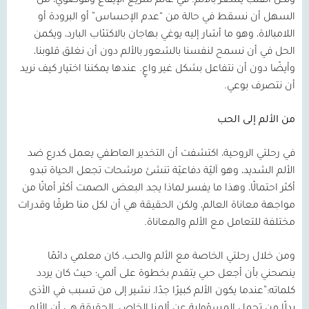
ولكن القلب يشعر بالألم. في عالم سريع الإيقاع وفوضوي، من
السهل أن نسقط في حالة من “عدم الإحساس” أو البرودة أو
اللامبالاة، وهو ما أشار إليه يوغي بهاجان بالاكتئاب البارد، ويكمن
الحل في أن نسمح لنفسنا بالشعور بالألم دون أن نغلق قلوبنا،
وأيضًا دون أن نتفاعل بشكل غير واعٍ. عندها يمكننا اختيار كيف نريد
أن نتصرف بوعي.
من الألم إلى الحب
في رحلتي الروحية، اكتشفت أن التخدير العاطفي يعمل كدرع ضد
الألم الشديد، وهو آليّة دفاعيّة تنشئ مرشحات تجعل الحياة تبدو
أكثر احتمالًا، وهذا ما يفسر لماذا يجد البعض الصمت أكثر أمانًا من
مواجهة معاناة العالم، ولكن الحقيقة هي أن لكل منا طرقًا وقدرات
مختلفة للتعامل مع الألم والمعاناة.
ومن خلال رحلتي الخاصة مع الألم والحب، كان معلمي دائمًا
ينصحني بأن أجعل حبي يتقدم بخطوة على ألمي؛ حيث كان يردد
كلماته:”عندما يكون الألم كبيرًا جدًا، نشير إلى من تسبب في الأذى