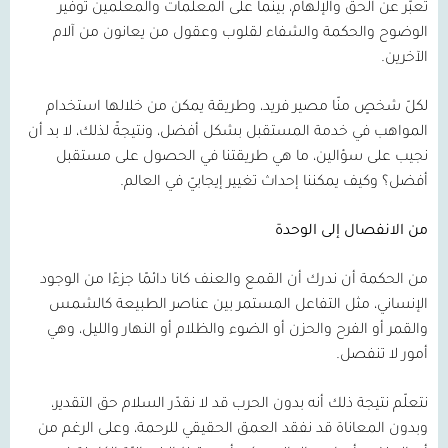
تعبّر عن الحق والإلهام، بينما على المعلمات والمعلمين توفير
الوضوح والحكمة والشفاء لقلوب وعقول من يعانون من آلام
الآخرين.
لكلّ شخصٍ منّا مصير فريد، وطريقة يمكن من خلالها استخدام
المواهب في خدمة المستقبل بشكل أفضل، ونتيجةً لذلك، لا بد أن
نجيب على سؤالين، ما هي طريقتنا في الحصول على مستقبل
أفضل؟ وكيف يمكننا إحداث تغيير إيجابيّ في العالم.
من الانفصال إلى الوحدة
من الحكمة أن ندرك أن القمع والعنف كانا دائمًا جزءًا من الوجود
الإنساني، مثل التفاعل المستمر بين عناصر الطبيعة كالشمس
والقمر أو الفرح والحزن أو الضوء والظلام أو النهار والليل، وهي
أمور لا تنفصل.
نتعلّم نتيجة ذلك أنه بدون الحرب قد لا نقدّر السلام حق التقدير،
وبدون المعاناة قد نفقد العمق الحقيقي للرحمة، وعلى الرغم من