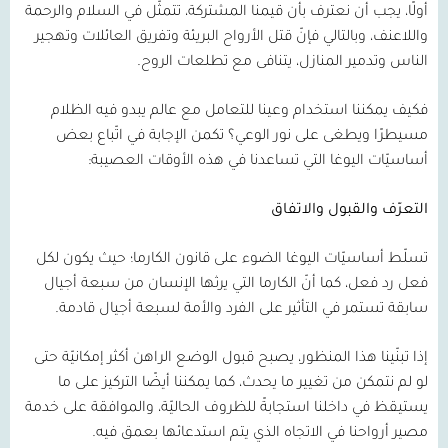
أولًا، يجب أن نعترف بأن قيمنا المشتركة، تتمثّل في السلام والرحمة
واللاعنف، وبالتالي فإنّ قتل الأرواح البريئة وتفريق العائلات وتهجير
الناس وتدمير المنازل، يتنافى مع تطلعات الروح.
فكيف يمكننا استخدام وعينا للتعامل مع عالم يبدو فيه الظلام
مسيطرًا ويطغى على نور الوعي؟ تكمن الإجابة في اتّباع بعض
أساسيّات اليوغا التي تساعدنا في هذه الأوقات العصيبة:
التعرّف والقبول والاتفاق
تسلّط أساسيّات اليوغا الضوء على قانون الكارما؛ حيث يكون لكل
فعل رد فعل، كما أنّ الكارما التي يرثها الإنسان من سبعة أجيال
سابقة تستمر في التأثير على الفرد والأمة لسبعة أجيال قادمة.
إذا تبنّينا هذا المنظور، يصبح قبول الوضع الراهن أكثر إمكانيّة حتى
لو لم نتمكن من تغيير ما يحدث، كما يمكننا أيضًا التركيز على ما
يستيقظ في داخلنا استجابةً للظروف الحاليّة، والموافقة على خدمة
مصير أرواحنا في الاتجاه الذي يتم استدعائها بعمق فيه.