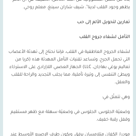
بدلًا من تحمل المسؤولية عن ألمنا الخاص، الحقيقة هي أن الألم
يظهر وجود القلب لدينا”، شيف شاران سينغ، معلم روحي.
تمارين لتحويل الألم إلى حب
التأمل لشفاء جروح القلب
لشفاء الجروح العاطفية في القلب، فإننا نحتاج إلى تهدئة الأعصاب
التي تحمل الجرح، وتساعد تقنيات التأمل المهدئة هذه (كريا من
تعاليم يوغي بهاجان،
LLC
) الجهاز العصبي اللاإرادي على الاسترخاء
ويبطئ التنفس إلى وتيرة تأملية، مما يجلب التجديد والراحة للقلب
والعقل.
وهي تتمثّل في:
وضعيّة الجلوس:
الجلوس في وضعيّة سهلة مع ظهر مستقيم
وقفل رقبة خفيف.
مودرا:
الكفان متلامسان برفق، ويكون طرف الإصبع الأوسط عند