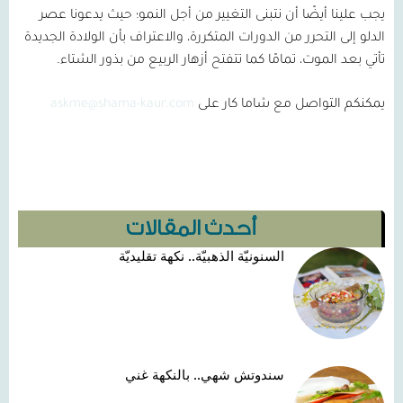
يجب علينا أيضًا أن نتبنى التغيير من أجل النمو؛ حيث يدعونا عصر
الدلو إلى التحرر من الدورات المتكررة، والاعتراف بأن الولادة الجديدة
تأتي بعد الموت، تمامًا كما تتفتح أزهار الربيع من بذور الشتاء.
يمكنكم التواصل مع شاما كار على
askme@shama-kaur.com
أحدث المقالات
السنونيّة الذهبيّة.. نكهة تقليديّة
سندوتش شهي.. بالنكهة غني