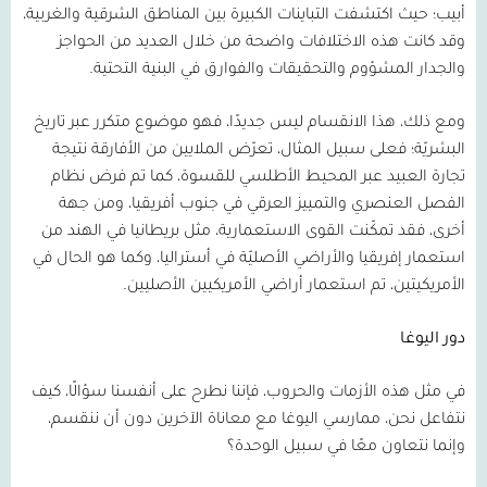
أبيب؛ حيث اكتشفت التباينات الكبيرة بين المناطق الشرقية والغربية،
وقد كانت هذه الاختلافات واضحة من خلال العديد من الحواجز
والجدار المشؤوم والتحقيقات والفوارق في البنية التحتية.
ومع ذلك، هذا الانقسام ليس جديدًا، فهو موضوع متكرر عبر تاريخ
البشريّة؛ فعلى سبيل المثال، تعرّض الملايين من الأفارقة نتيجة
تجارة العبيد عبر المحيط الأطلسي للقسوة، كما تم فرض نظام
الفصل العنصري والتمييز العرقي في جنوب أفريقيا، ومن جهة
أخرى، فقد تمكّنت القوى الاستعمارية، مثل بريطانيا في الهند من
استعمار إفريقيا والأراضي الأصليّة في أستراليا، وكما هو الحال في
الأمريكيتين، تم استعمار أراضي الأمريكيين الأصليين.
دور اليوغا
في مثل هذه الأزمات والحروب، فإننا نطرح على أنفسنا سؤالًا، كيف
نتفاعل نحن، ممارسي اليوغا مع معاناة الآخرين دون أن ننقسم،
وإنما نتعاون معًا في سبيل الوحدة؟