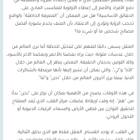
لماذا يستمر العطش الذي لا يمكن إخماده للثروة والسلطة في
دفع الأفراد والأمم إلى إعطاء الأولوية للمكسب المادي على
الحقائق الأساسية؟ هل من الممكن أن “المعرفة الخاطئة” بالواقع
تحجب الرؤية وتؤدي إلى الاعتقاد بأن العنف يخدم بصورة أفضل
مصالح شخص ما أو شيء ما؟
العقل يسعى دائمًا للفهم، لكن لنتخيّل للحظة أننا نرى العالم من
خلال عدسات ملونة؛ حيث يراه بعضنا بالأحمر وبعضنا الآخر بالأسود،
وكلا اللونين يحجبان الحقيقة. البعض ينظر إلى العالم من خلال
“الأنا” و”لي”، والتي يمكن أن نشير إليها بأنها مرتبطة بالشاكرات
الدنيا، بينما يرى آخرون العالم من خلال “نحن” و”لنا”.
في هذه الأوقات، يصبح من الأهمية بمكان أن نركز على “نحن” بدلًا
من “هم”. إنه وقت لإيقاظ عضلات مركز القلب، الذي يُعد المفتاح
لتحقيق التوازن بين قطبي الأرض والسماء، الرغبات الدنيوية أو
التحول الروحي.
في القلب، لا يوجد انقسام. العقل فقط هو الذي يخلق الثنائية.