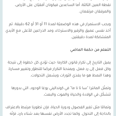
نقطة العين الثالثة، أما الساعدين فيكونان أفقيّان على الأرض،
والمرفقان مرتفعان.
ويجب الاستمرار في هذه الوضعيّة لمدة
11
أو
31
أو
62
دقيقة. ثم
أخذ نفس عميق والزفير والاسترخاء، ومد الذراعين للأعلى مع الأيدي
المتشابكة لمدة دقيقتين.
التعلم من حكمة الماضي
يميل التاريخ إلى تكرار قانون الكارما؛ حيث تؤدي كل خطوة إلى نتيجة
وكل فعل إلى رد فعل، ويمنحنا التكرار فرصًا للتطوّر وتغيير مسارنا،
وهذا النمط هو ما يغذي الثورات ويشعل التحولات.
وتمثّل المانترا “سا تا نا ما” في كونداليني يوغا الوجود، التي بدورها
تتشكّل في الولادة والحياة والموت والبعث.
وتمامًا مثل تغير الفصول ودورة الحياة، فإن تطورنا مرتبط بالاعتراف
بالحاجة إلى التحول. وكما تجدد الأرض نفسها بعد شتاء بارد، فإنّه