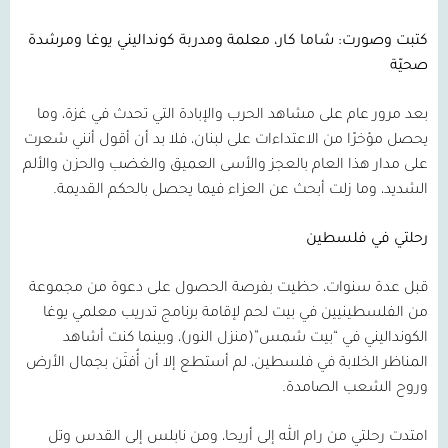
كتبت وصورت: شاما كار، معلمة ومدربة كونداليني يوغا ومرشدة
صحيّة
بعد مرور عام على مشاهد الحرب والإبادة التي تحدث في غزة، وما
يحصل مؤخرًا من الاعتداءات على لبنان، فلا بد أن أقول أنني شعرت
على مدار هذا العام بالعجز والأسى العميق والغضب والحزن والألم
الشديد، وما زلت أبحث عن العزاء فيما يحصل بالحكم القديمة.
رحلتي في فلسطين
قبل عدة سنوات، حظيت بفرصة الحصول على دعوة من مجموعة
من الفلسطينيين في بيت لحم لإقامة برنامج تدريب معلمي يوغا
الكونداليني في “بيت شمس”(منزل النور)، وبينما كنت أشاهد
المناظر الخلابة في فلسطين، لم أستطع إلا أن أُفتَن بجمال الأرض
وروح الشعب الصامدة.
امتدت رحلتي من رام الله إلى أريحا، ومن نابلس إلى القدس وتل