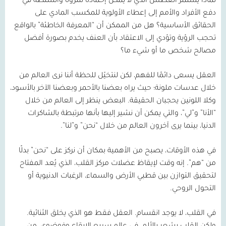
لماذا يستمر العطش الذي لا يمكن إخماده للثروة والسلطة في
دفع الأفراد والأمم إلى إعطاء الأولوية للمكسب المادي على
الحقائق الأساسية؟ هل من الممكن أن “المعرفة الخاطئة” بالواقع
تحجب الرؤية وتؤدي إلى الاعتقاد بأن العنف يخدم بصورة أفضل
مصالح شخص ما أو شيء ما؟
العقل يسعى دائمًا للفهم، لكن لنتخيّل للحظة أننا نرى العالم من
خلال عدسات ملونة؛ حيث يراه بعضنا بالأحمر وبعضنا الآخر بالأسود،
وكلا اللونين يحجبان الحقيقة. البعض ينظر إلى العالم من خلال
“الأنا” و”لي”، والتي يمكن أن نشير إليها بأنها مرتبطة بالشاكرات
الدنيا، بينما يرى آخرون العالم من خلال “نحن” و”لنا”.
في هذه الأوقات، يصبح من الأهمية بمكان أن نركز على “نحن” بدلًا
من “هم”. إنه وقت لإيقاظ عضلات مركز القلب، الذي يُعد المفتاح
لتحقيق التوازن بين قطبي الأرض والسماء، الرغبات الدنيوية أو
التحول الروحي.
في القلب، لا يوجد انقسام. العقل فقط هو الذي يخلق الثنائية.