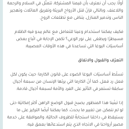
أولًا، يجب أن نعترف بأن قيمنا المشتركة، تتمثّل في السلام والرحمة
واللاعنف، وبالتالي فإنّ قتل الأرواح البريئة وتفريق العائلات وتهجير
الناس وتدمير المنازل، يتنافى مع تطلعات الروح.
فكيف يمكننا استخدام وعينا للتعامل مع عالم يبدو فيه الظلام
مسيطرًا ويطغى على نور الوعي؟ تكمن الإجابة في اتّباع بعض
أساسيّات اليوغا التي تساعدنا في هذه الأوقات العصيبة:
التعرّف والقبول والاتفاق
تسلّط أساسيّات اليوغا الضوء على قانون الكارما؛ حيث يكون لكل
فعل رد فعل، كما أنّ الكارما التي يرثها الإنسان من سبعة أجيال
سابقة تستمر في التأثير على الفرد والأمة لسبعة أجيال قادمة.
إذا تبنّينا هذا المنظور، يصبح قبول الوضع الراهن أكثر إمكانيّة حتى
لو لم نتمكن من تغيير ما يحدث، كما يمكننا أيضًا التركيز على ما
يستيقظ في داخلنا استجابةً للظروف الحاليّة، والموافقة على خدمة
مصير أرواحنا في الاتجاه الذي يتم استدعائها بعمق فيه.