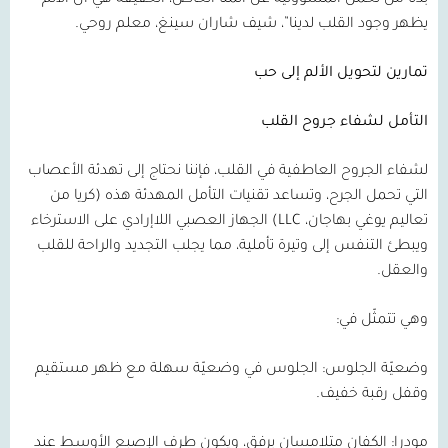
بدلًا من تحمل المسؤولية عن ألمنا الخاص، الحقيقة هي أن الألم
يظهر وجود القلب لدينا”، شيف شاران سينغ، معلم روحي.
تمارين لتحويل الألم إلى حب
التأمل لشفاء جروح القلب
لشفاء الجروح العاطفية في القلب، فإننا نحتاج إلى تهدئة الأعصاب
التي تحمل الجرح، وتساعد تقنيات التأمل المهدئة هذه (كريا من
تعاليم يوغي بهاجان،
LLC
) الجهاز العصبي اللاإرادي على الاسترخاء
ويبطئ التنفس إلى وتيرة تأملية، مما يجلب التجديد والراحة للقلب
والعقل.
وهي تتمثّل في:
وضعيّة الجلوس:
الجلوس في وضعيّة سهلة مع ظهر مستقيم
وقفل رقبة خفيف.
مودرا:
الكفان متلامسان برفق، ويكون طرف الإصبع الأوسط عند