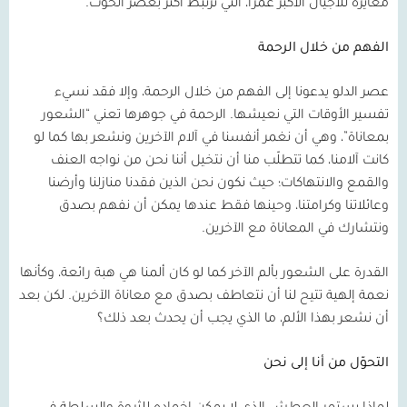
مغايرة للأجيال الأكبر عمرًا، التي ترتبط أكثر بعصر الحوت.
الفهم من خلال الرحمة
عصر الدلو يدعونا إلى الفهم من خلال الرحمة، وإلا فقد نسيء
تفسير الأوقات التي نعيشها. الرحمة في جوهرها تعني “الشعور
بمعاناة”، وهي أن نغمر أنفسنا في آلام الآخرين ونشعر بها كما لو
كانت آلامنا، كما تتطلّب منا أن نتخيل أننا نحن من نواجه العنف
والقمع والانتهاكات؛ حيث نكون نحن الذين فقدنا منازلنا وأرضنا
وعائلاتنا وكرامتنا، وحينها فقط عندها يمكن أن نفهم بصدق
ونتشارك في المعاناة مع الآخرين.
القدرة على الشعور بألم الآخر كما لو كان ألمنا هي هبة رائعة، وكأنها
نعمة إلهية تتيح لنا أن نتعاطف بصدق مع معاناة الآخرين. لكن بعد
أن نشعر بهذا الألم، ما الذي يجب أن يحدث بعد ذلك؟
التحوّل من أنا إلى نحن