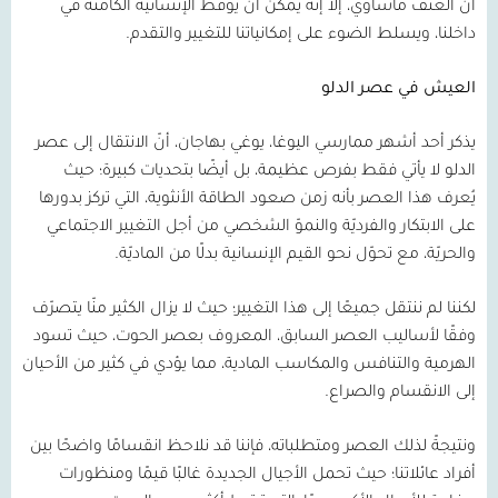
أن العنف مأساوي، إلا إنه يمكن أن يوقظ الإنسانيّة الكامنة في
داخلنا، ويسلط الضوء على إمكانياتنا للتغيير والتقدم.
العيش في عصر الدلو
يذكر أحد أشهر ممارسي اليوغا، يوغي بهاجان، أنّ الانتقال إلى عصر
الدلو لا يأتي فقط بفرص عظيمة، بل أيضًا بتحديات كبيرة؛ حيث
يُعرف هذا العصر بأنه زمن صعود الطاقة الأنثوية، التي تركز بدورها
على الابتكار والفرديّة والنموّ الشخصي من أجل التغيير الاجتماعي
والحريّة، مع تحوّل نحو القيم الإنسانية بدلًا من الماديّة.
لكننا لم ننتقل جميعًا إلى هذا التغيير؛ حيث لا يزال الكثير منّا يتصرّف
وفقًا لأساليب العصر السابق، المعروف بعصر الحوت، حيث تسود
الهرمية والتنافس والمكاسب المادية، مما يؤدي في كثير من الأحيان
إلى الانقسام والصراع.
ونتيجةً لذلك العصر ومتطلباته، فإننا قد نلاحظ انقسامًا واضحًا بين
أفراد عائلاتنا؛ حيث تحمل الأجيال الجديدة غالبًا قيمًا ومنظورات