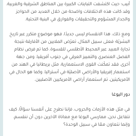
أبيب؛ حيث اكتشفت التباينات الكبيرة بين المناطق الشرقية والغربية،
وقد كانت هذه الاختلافات واضحة من خلال العديد من الحواجز
والجدار المشؤوم والتحقيقات والفوارق في البنية التحتية.
ومع ذلك، هذا الانقسام ليس جديدًا، فهو موضوع متكرر عبر تاريخ
البشريّة؛ فعلى سبيل المثال، تعرّض الملايين من الأفارقة نتيجة
تجارة العبيد عبر المحيط الأطلسي للقسوة، كما تم فرض نظام
الفصل العنصري والتمييز العرقي في جنوب أفريقيا، ومن جهة
أخرى، فقد تمكّنت القوى الاستعمارية، مثل بريطانيا في الهند من
استعمار إفريقيا والأراضي الأصليّة في أستراليا، وكما هو الحال في
الأمريكيتين، تم استعمار أراضي الأمريكيين الأصليين.
دور اليوغا
في مثل هذه الأزمات والحروب، فإننا نطرح على أنفسنا سؤالًا، كيف
نتفاعل نحن، ممارسي اليوغا مع معاناة الآخرين دون أن ننقسم،
وإنما نتعاون معًا في سبيل الوحدة؟