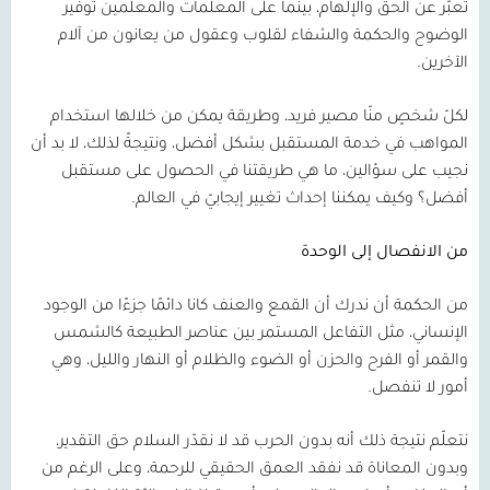
تعبّر عن الحق والإلهام، بينما على المعلمات والمعلمين توفير
الوضوح والحكمة والشفاء لقلوب وعقول من يعانون من آلام
الآخرين.
لكلّ شخصٍ منّا مصير فريد، وطريقة يمكن من خلالها استخدام
المواهب في خدمة المستقبل بشكل أفضل، ونتيجةً لذلك، لا بد أن
نجيب على سؤالين، ما هي طريقتنا في الحصول على مستقبل
أفضل؟ وكيف يمكننا إحداث تغيير إيجابيّ في العالم.
من الانفصال إلى الوحدة
من الحكمة أن ندرك أن القمع والعنف كانا دائمًا جزءًا من الوجود
الإنساني، مثل التفاعل المستمر بين عناصر الطبيعة كالشمس
والقمر أو الفرح والحزن أو الضوء والظلام أو النهار والليل، وهي
أمور لا تنفصل.
نتعلّم نتيجة ذلك أنه بدون الحرب قد لا نقدّر السلام حق التقدير،
وبدون المعاناة قد نفقد العمق الحقيقي للرحمة، وعلى الرغم من