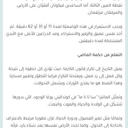
نقطة العين الثالثة، أما الساعدين فيكونان أفقيّان على الأرض،
والمرفقان مرتفعان.
ويجب الاستمرار في هذه الوضعيّة لمدة
11
أو
31
أو
62
دقيقة. ثم
أخذ نفس عميق والزفير والاسترخاء، ومد الذراعين للأعلى مع الأيدي
المتشابكة لمدة دقيقتين.
التعلم من حكمة الماضي
يميل التاريخ إلى تكرار قانون الكارما؛ حيث تؤدي كل خطوة إلى نتيجة
وكل فعل إلى رد فعل، ويمنحنا التكرار فرصًا للتطوّر وتغيير مسارنا،
وهذا النمط هو ما يغذي الثورات ويشعل التحولات.
وتمثّل المانترا “سا تا نا ما” في كونداليني يوغا الوجود، التي بدورها
تتشكّل في الولادة والحياة والموت والبعث.
وتمامًا مثل تغير الفصول ودورة الحياة، فإن تطورنا مرتبط بالاعتراف
بالحاجة إلى التحول. وكما تجدد الأرض نفسها بعد شتاء بارد، فإنّه