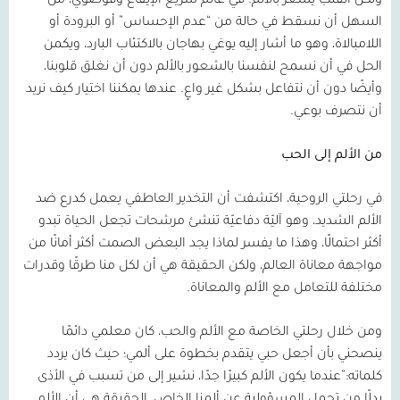
ولكن القلب يشعر بالألم. في عالم سريع الإيقاع وفوضوي، من
السهل أن نسقط في حالة من “عدم الإحساس” أو البرودة أو
اللامبالاة، وهو ما أشار إليه يوغي بهاجان بالاكتئاب البارد، ويكمن
الحل في أن نسمح لنفسنا بالشعور بالألم دون أن نغلق قلوبنا،
وأيضًا دون أن نتفاعل بشكل غير واعٍ. عندها يمكننا اختيار كيف نريد
أن نتصرف بوعي.
من الألم إلى الحب
في رحلتي الروحية، اكتشفت أن التخدير العاطفي يعمل كدرع ضد
الألم الشديد، وهو آليّة دفاعيّة تنشئ مرشحات تجعل الحياة تبدو
أكثر احتمالًا، وهذا ما يفسر لماذا يجد البعض الصمت أكثر أمانًا من
مواجهة معاناة العالم، ولكن الحقيقة هي أن لكل منا طرقًا وقدرات
مختلفة للتعامل مع الألم والمعاناة.
ومن خلال رحلتي الخاصة مع الألم والحب، كان معلمي دائمًا
ينصحني بأن أجعل حبي يتقدم بخطوة على ألمي؛ حيث كان يردد
كلماته:”عندما يكون الألم كبيرًا جدًا، نشير إلى من تسبب في الأذى