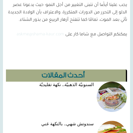
يجب علينا أيضًا أن نتبنى التغيير من أجل النمو؛ حيث يدعونا عصر
الدلو إلى التحرر من الدورات المتكررة، والاعتراف بأن الولادة الجديدة
تأتي بعد الموت، تمامًا كما تتفتح أزهار الربيع من بذور الشتاء.
يمكنكم التواصل مع شاما كار على
askme@shama-kaur.com
أحدث المقالات
السنونيّة الذهبيّة.. نكهة تقليديّة
سندوتش شهي.. بالنكهة غني