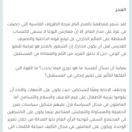
العجز
لقد شعر معظمنا بالعجز التام نتيجة الظروف القاسية التي حصلت
في غزة على مدار العام، إلا إنّ ممارس اليوغا لا يسعى لاكتساب
السلطة على العالم الخارجي، بل لرفع قوته الداخلية والتصرف
كقديس قبل أن يكون محاربًا، إنّ الشعور بالعجز هو فرصة للنمو
في الوعي، حتى لا نخلق المزيد من الألم والمعاناة في المستقبل.
يمكننا أن نسأل أنفسنا: ما هو دوري فيما يحدث؟ ما القوة التي
أملكها للتأثير على تغيير إيجابي في المستقبل؟
وتختلف الإجابة وفقًا للشخص؛ حيث يكون على الأمهات والآباء أن
يقوموا بتربية الأطفال على قيم اللاعنف والسلام والتسامح، أما
العاملون في مجال السياسة فإنّ عليهم تشكيل سياسات تعزز
الحقيقة والمساواة والتعايش المتناغم، بينما يكون على الناشطين
في المجتمع السعي لتوجيه الرأي العام نحو العدالة من خلال تعزيز
الوحدة، ويكون على العاملين في مجال التأليف صياغة الكلمات التي