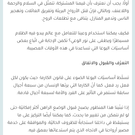
أولًا، يجب أن نعترف بأن قيمنا المشتركة، تتمثّل في السلام والرحمة
واللاعنف، وبالتالي فإنّ قتل الأرواح البريئة وتفريق العائلات وتهجير
الناس وتدمير المنازل، يتنافى مع تطلعات الروح.
فكيف يمكننا استخدام وعينا للتعامل مع عالم يبدو فيه الظلام
مسيطرًا ويطغى على نور الوعي؟ تكمن الإجابة في اتّباع بعض
أساسيّات اليوغا التي تساعدنا في هذه الأوقات العصيبة:
التعرّف والقبول والاتفاق
تسلّط أساسيّات اليوغا الضوء على قانون الكارما؛ حيث يكون لكل
فعل رد فعل، كما أنّ الكارما التي يرثها الإنسان من سبعة أجيال
سابقة تستمر في التأثير على الفرد والأمة لسبعة أجيال قادمة.
إذا تبنّينا هذا المنظور، يصبح قبول الوضع الراهن أكثر إمكانيّة حتى
لو لم نتمكن من تغيير ما يحدث، كما يمكننا أيضًا التركيز على ما
يستيقظ في داخلنا استجابةً للظروف الحاليّة، والموافقة على خدمة
مصير أرواحنا في الاتجاه الذي يتم استدعائها بعمق فيه.