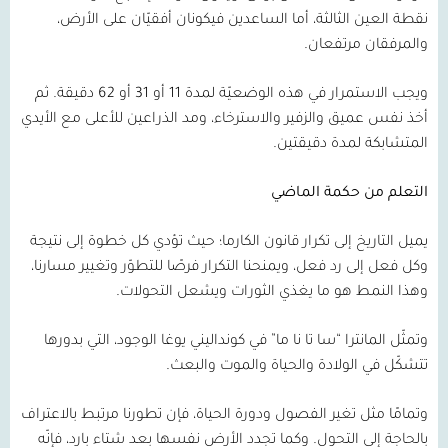
نقطة العين الثالثة، أما الساعدين فيكونان أفقيّان على الأرض،
والمرفقان مرتفعان.
ويجب الاستمرار في هذه الوضعيّة لمدة
11
أو
31
أو
62
دقيقة. ثم
أخذ نفس عميق والزفير والاسترخاء، ومد الذراعين للأعلى مع الأيدي
المتشابكة لمدة دقيقتين.
التعلم من حكمة الماضي
يميل التاريخ إلى تكرار قانون الكارما؛ حيث تؤدي كل خطوة إلى نتيجة
وكل فعل إلى رد فعل، ويمنحنا التكرار فرصًا للتطوّر وتغيير مسارنا،
وهذا النمط هو ما يغذي الثورات ويشعل التحولات.
وتمثّل المانترا “سا تا نا ما” في كونداليني يوغا الوجود، التي بدورها
تتشكّل في الولادة والحياة والموت والبعث.
وتمامًا مثل تغير الفصول ودورة الحياة، فإن تطورنا مرتبط بالاعتراف
بالحاجة إلى التحول. وكما تجدد الأرض نفسها بعد شتاء بارد، فإنّه