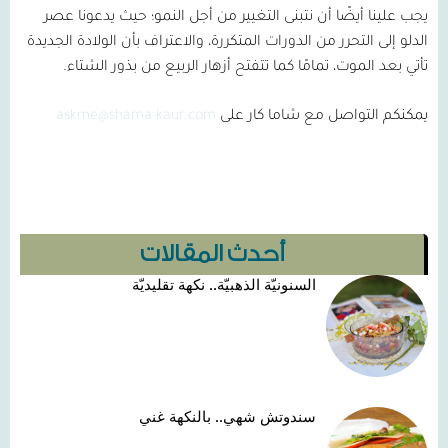
يجب علينا أيضًا أن نتبنى التغيير من أجل النمو؛ حيث يدعونا عصر
الدلو إلى التحرر من الدورات المتكررة، والاعتراف بأن الولادة الجديدة
تأتي بعد الموت، تمامًا كما تتفتح أزهار الربيع من بذور الشتاء.
يمكنكم التواصل مع شاما كار على
askme@shama-kaur.com
أحدث المقالات
السنونيّة الذهبيّة.. نكهة تقليديّة
سندوتش شهي.. بالنكهة غني