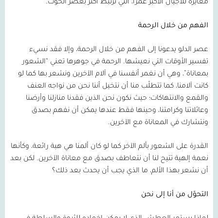
مغايرة للأجيال الأكبر عمرًا، التي ترتبط أكثر بعصر الحوت.
الفهم من خلال الرحمة
عصر الدلو يدعونا إلى الفهم من خلال الرحمة، وإلا فقد نسيء
تفسير الأوقات التي نعيشها. الرحمة في جوهرها تعني “الشعور
بمعاناة”، وهي أن نغمر أنفسنا في آلام الآخرين ونشعر بها كما لو
كانت آلامنا، كما تتطلّب منا أن نتخيل أننا نحن من نواجه العنف
والقمع والانتهاكات؛ حيث نكون نحن الذين فقدنا منازلنا وأرضنا
وعائلاتنا وكرامتنا، وحينها فقط عندها يمكن أن نفهم بصدق
ونتشارك في المعاناة مع الآخرين.
القدرة على الشعور بألم الآخر كما لو كان ألمنا هي هبة رائعة، وكأنها
نعمة إلهية تتيح لنا أن نتعاطف بصدق مع معاناة الآخرين. لكن بعد
أن نشعر بهذا الألم، ما الذي يجب أن يحدث بعد ذلك؟
التحوّل من أنا إلى نحن