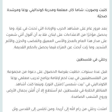
كتبت وصورت: شاما كار، معلمة ومدربة كونداليني يوغا ومرشدة
صحيّة
بعد مرور عام على مشاهد الحرب والإبادة التي تحدث في غزة، وما
يحصل مؤخرًا من الاعتداءات على لبنان، فلا بد أن أقول أنني شعرت
على مدار هذا العام بالعجز والأسى العميق والغضب والحزن والألم
الشديد، وما زلت أبحث عن العزاء فيما يحصل بالحكم القديمة.
رحلتي في فلسطين
قبل عدة سنوات، حظيت بفرصة الحصول على دعوة من مجموعة
من الفلسطينيين في بيت لحم لإقامة برنامج تدريب معلمي يوغا
الكونداليني في “بيت شمس”(منزل النور)، وبينما كنت أشاهد
المناظر الخلابة في فلسطين، لم أستطع إلا أن أُفتَن بجمال الأرض
وروح الشعب الصامدة.
امتدت رحلتي من رام الله إلى أريحا، ومن نابلس إلى القدس وتل