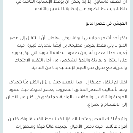
أن العنف مأساوي، إلا إنه يمكن أن يوقظ الإنسانيّة الكامنة في
داخلنا، ويسلط الضوء على إمكانياتنا للتغيير والتقدم.
العيش في عصر الدلو
يذكر أحد أشهر ممارسي اليوغا، يوغي بهاجان، أنّ الانتقال إلى عصر
الدلو لا يأتي فقط بفرص عظيمة، بل أيضًا بتحديات كبيرة؛ حيث
يُعرف هذا العصر بأنه زمن صعود الطاقة الأنثوية، التي تركز بدورها
على الابتكار والفرديّة والنموّ الشخصي من أجل التغيير الاجتماعي
والحريّة، مع تحوّل نحو القيم الإنسانية بدلًا من الماديّة.
لكننا لم ننتقل جميعًا إلى هذا التغيير؛ حيث لا يزال الكثير منّا يتصرّف
وفقًا لأساليب العصر السابق، المعروف بعصر الحوت، حيث تسود
الهرمية والتنافس والمكاسب المادية، مما يؤدي في كثير من الأحيان
إلى الانقسام والصراع.
ونتيجةً لذلك العصر ومتطلباته، فإننا قد نلاحظ انقسامًا واضحًا بين
أفراد عائلاتنا؛ حيث تحمل الأجيال الجديدة غالبًا قيمًا ومنظورات