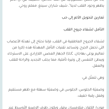
بدلًا من تحمل المسؤولية عن ألمنا الخاص، الحقيقة هي أن الألم
يظهر وجود القلب لدينا”، شيف شاران سينغ، معلم روحي.
تمارين لتحويل الألم إلى حب
التأمل لشفاء جروح القلب
لشفاء الجروح العاطفية في القلب، فإننا نحتاج إلى تهدئة الأعصاب
التي تحمل الجرح، وتساعد تقنيات التأمل المهدئة هذه (كريا من
تعاليم يوغي بهاجان،
LLC
) الجهاز العصبي اللاإرادي على الاسترخاء
ويبطئ التنفس إلى وتيرة تأملية، مما يجلب التجديد والراحة للقلب
والعقل.
وهي تتمثّل في:
وضعيّة الجلوس:
الجلوس في وضعيّة سهلة مع ظهر مستقيم
وقفل رقبة خفيف.
مودرا:
الكفان متلامسان برفق، ويكون طرف الإصبع الأوسط عند