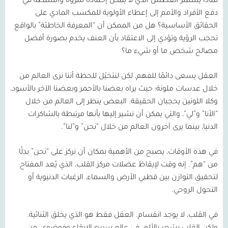
لماذا يستمر العطش الذي لا يمكن إخماده للثروة والسلطة في
دفع الأفراد والأمم إلى إعطاء الأولوية للمكسب المادي على
الحقائق الأساسية؟ هل من الممكن أن “المعرفة الخاطئة” بالواقع
تحجب الرؤية وتؤدي إلى الاعتقاد بأن العنف يخدم بصورة أفضل
مصالح شخص ما أو شيء ما؟
العقل يسعى دائمًا للفهم، لكن لنتخيّل للحظة أننا نرى العالم من
خلال عدسات ملونة؛ حيث يراه بعضنا بالأحمر وبعضنا الآخر بالأسود،
وكلا اللونين يحجبان الحقيقة. البعض ينظر إلى العالم من خلال
“الأنا” و”لي”، والتي يمكن أن نشير إليها بأنها مرتبطة بالشاكرات
الدنيا، بينما يرى آخرون العالم من خلال “نحن” و”لنا”.
في هذه الأوقات، يصبح من الأهمية بمكان أن نركز على “نحن” بدلًا
من “هم”. إنه وقت لإيقاظ عضلات مركز القلب، الذي يُعد المفتاح
لتحقيق التوازن بين قطبي الأرض والسماء، الرغبات الدنيوية أو
التحول الروحي.
في القلب، لا يوجد انقسام. العقل فقط هو الذي يخلق الثنائية.