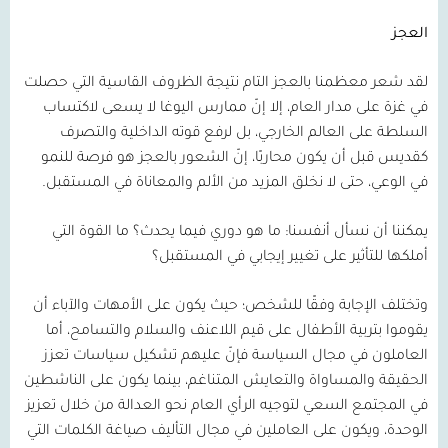
العجز
لقد شعر معظمنا بالعجز التام نتيجة الظروف القاسية التي حصلت
في غزة على مدار العام، إلا إنّ ممارس اليوغا لا يسعى لاكتساب
السلطة على العالم الخارجي، بل لرفع قوته الداخلية والتصرف
كقديس قبل أن يكون محاربًا، إنّ الشعور بالعجز هو فرصة للنمو
في الوعي، حتى لا نخلق المزيد من الألم والمعاناة في المستقبل.
يمكننا أن نسأل أنفسنا: ما هو دوري فيما يحدث؟ ما القوة التي
أملكها للتأثير على تغيير إيجابي في المستقبل؟
وتختلف الإجابة وفقًا للشخص؛ حيث يكون على الأمهات والآباء أن
يقوموا بتربية الأطفال على قيم اللاعنف والسلام والتسامح، أما
العاملون في مجال السياسة فإنّ عليهم تشكيل سياسات تعزز
الحقيقة والمساواة والتعايش المتناغم، بينما يكون على الناشطين
في المجتمع السعي لتوجيه الرأي العام نحو العدالة من خلال تعزيز
الوحدة، ويكون على العاملين في مجال التأليف صياغة الكلمات التي