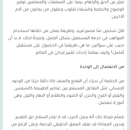
تعبّر عن الحق والإلهام، بينما على المعلمات والمعلمين توفير
الوضوح والحكمة والشفاء لقلوب وعقول من يعانون من آلام
الآخرين.
لكلّ شخصٍ منّا مصير فريد، وطريقة يمكن من خلالها استخدام
المواهب في خدمة المستقبل بشكل أفضل، ونتيجةً لذلك، لا بد أن
نجيب على سؤالين، ما هي طريقتنا في الحصول على مستقبل
أفضل؟ وكيف يمكننا إحداث تغيير إيجابيّ في العالم.
من الانفصال إلى الوحدة
من الحكمة أن ندرك أن القمع والعنف كانا دائمًا جزءًا من الوجود
الإنساني، مثل التفاعل المستمر بين عناصر الطبيعة كالشمس
والقمر أو الفرح والحزن أو الضوء والظلام أو النهار والليل، وهي
أمور لا تنفصل.
نتعلّم نتيجة ذلك أنه بدون الحرب قد لا نقدّر السلام حق التقدير،
وبدون المعاناة قد نفقد العمق الحقيقي للرحمة، وعلى الرغم من