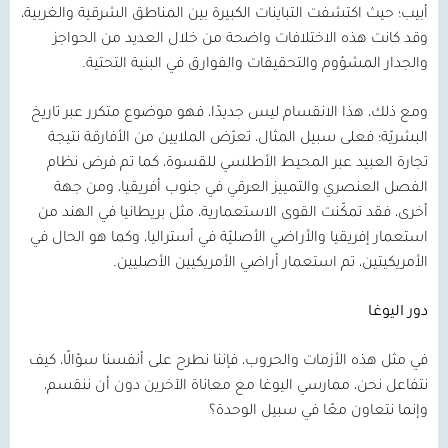
أبيب؛ حيث اكتشفت التباينات الكبيرة بين المناطق الشرقية والغربية،
وقد كانت هذه الاختلافات واضحة من خلال العديد من الحواجز
والجدار المشؤوم والتحقيقات والفوارق في البنية التحتية.
ومع ذلك، هذا الانقسام ليس جديدًا، فهو موضوع متكرر عبر تاريخ
البشريّة؛ فعلى سبيل المثال، تعرّض الملايين من الأفارقة نتيجة
تجارة العبيد عبر المحيط الأطلسي للقسوة، كما تم فرض نظام
الفصل العنصري والتمييز العرقي في جنوب أفريقيا، ومن جهة
أخرى، فقد تمكّنت القوى الاستعمارية، مثل بريطانيا في الهند من
استعمار إفريقيا والأراضي الأصليّة في أستراليا، وكما هو الحال في
الأمريكيتين، تم استعمار أراضي الأمريكيين الأصليين.
دور اليوغا
في مثل هذه الأزمات والحروب، فإننا نطرح على أنفسنا سؤالًا، كيف
نتفاعل نحن، ممارسي اليوغا مع معاناة الآخرين دون أن ننقسم،
وإنما نتعاون معًا في سبيل الوحدة؟