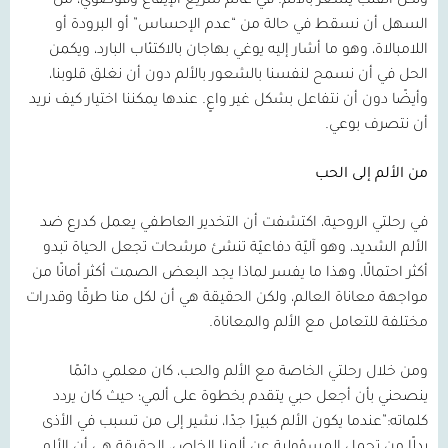
ولكن القلب يشعر بالألم. في عالم سريع الإيقاع وفوضوي، من
السهل أن نسقط في حالة من “عدم الإحساس” أو البرودة أو
اللامبالاة، وهو ما أشار إليه يوغي بهاجان بالاكتئاب البارد، ويكمن
الحل في أن نسمح لنفسنا بالشعور بالألم دون أن نغلق قلوبنا،
وأيضًا دون أن نتفاعل بشكل غير واعٍ. عندها يمكننا اختيار كيف نريد
أن نتصرف بوعي.
من الألم إلى الحب
في رحلتي الروحية، اكتشفت أن التخدير العاطفي يعمل كدرع ضد
الألم الشديد، وهو آليّة دفاعيّة تنشئ مرشحات تجعل الحياة تبدو
أكثر احتمالًا، وهذا ما يفسر لماذا يجد البعض الصمت أكثر أمانًا من
مواجهة معاناة العالم، ولكن الحقيقة هي أن لكل منا طرقًا وقدرات
مختلفة للتعامل مع الألم والمعاناة.
ومن خلال رحلتي الخاصة مع الألم والحب، كان معلمي دائمًا
ينصحني بأن أجعل حبي يتقدم بخطوة على ألمي؛ حيث كان يردد
كلماته:”عندما يكون الألم كبيرًا جدًا، نشير إلى من تسبب في الأذى