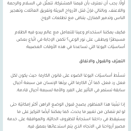
أولًا، يجب أن نعترف بأن قيمنا المشتركة، تتمثّل في السلام والرحمة
واللاعنف، وبالتالي فإنّ قتل الأرواح البريئة وتفريق العائلات وتهجير
الناس وتدمير المنازل، يتنافى مع تطلعات الروح.
فكيف يمكننا استخدام وعينا للتعامل مع عالم يبدو فيه الظلام
مسيطرًا ويطغى على نور الوعي؟ تكمن الإجابة في اتّباع بعض
أساسيّات اليوغا التي تساعدنا في هذه الأوقات العصيبة:
التعرّف والقبول والاتفاق
تسلّط أساسيّات اليوغا الضوء على قانون الكارما؛ حيث يكون لكل
فعل رد فعل، كما أنّ الكارما التي يرثها الإنسان من سبعة أجيال
سابقة تستمر في التأثير على الفرد والأمة لسبعة أجيال قادمة.
إذا تبنّينا هذا المنظور، يصبح قبول الوضع الراهن أكثر إمكانيّة حتى
لو لم نتمكن من تغيير ما يحدث، كما يمكننا أيضًا التركيز على ما
يستيقظ في داخلنا استجابةً للظروف الحاليّة، والموافقة على خدمة
مصير أرواحنا في الاتجاه الذي يتم استدعائها بعمق فيه.