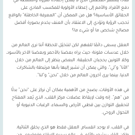
لماذا يستمر العطش الذي لا يمكن إخماده للثروة والسلطة في
دفع الأفراد والأمم إلى إعطاء الأولوية للمكسب المادي على
الحقائق الأساسية؟ هل من الممكن أن “المعرفة الخاطئة” بالواقع
تحجب الرؤية وتؤدي إلى الاعتقاد بأن العنف يخدم بصورة أفضل
مصالح شخص ما أو شيء ما؟
العقل يسعى دائمًا للفهم، لكن لنتخيّل للحظة أننا نرى العالم من
خلال عدسات ملونة؛ حيث يراه بعضنا بالأحمر وبعضنا الآخر بالأسود،
وكلا اللونين يحجبان الحقيقة. البعض ينظر إلى العالم من خلال
“الأنا” و”لي”، والتي يمكن أن نشير إليها بأنها مرتبطة بالشاكرات
الدنيا، بينما يرى آخرون العالم من خلال “نحن” و”لنا”.
في هذه الأوقات، يصبح من الأهمية بمكان أن نركز على “نحن” بدلًا
من “هم”. إنه وقت لإيقاظ عضلات مركز القلب، الذي يُعد المفتاح
لتحقيق التوازن بين قطبي الأرض والسماء، الرغبات الدنيوية أو
التحول الروحي.
في القلب، لا يوجد انقسام. العقل فقط هو الذي يخلق الثنائية.