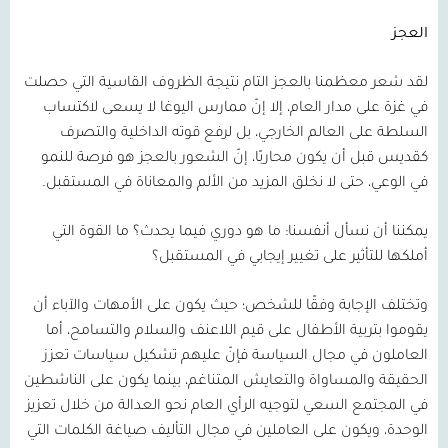
العجز
لقد شعر معظمنا بالعجز التام نتيجة الظروف القاسية التي حصلت
في غزة على مدار العام، إلا إنّ ممارس اليوغا لا يسعى لاكتساب
السلطة على العالم الخارجي، بل لرفع قوته الداخلية والتصرف
كقديس قبل أن يكون محاربًا، إنّ الشعور بالعجز هو فرصة للنمو
في الوعي، حتى لا نخلق المزيد من الألم والمعاناة في المستقبل.
يمكننا أن نسأل أنفسنا: ما هو دوري فيما يحدث؟ ما القوة التي
أملكها للتأثير على تغيير إيجابي في المستقبل؟
وتختلف الإجابة وفقًا للشخص؛ حيث يكون على الأمهات والآباء أن
يقوموا بتربية الأطفال على قيم اللاعنف والسلام والتسامح، أما
العاملون في مجال السياسة فإنّ عليهم تشكيل سياسات تعزز
الحقيقة والمساواة والتعايش المتناغم، بينما يكون على الناشطين
في المجتمع السعي لتوجيه الرأي العام نحو العدالة من خلال تعزيز
الوحدة، ويكون على العاملين في مجال التأليف صياغة الكلمات التي