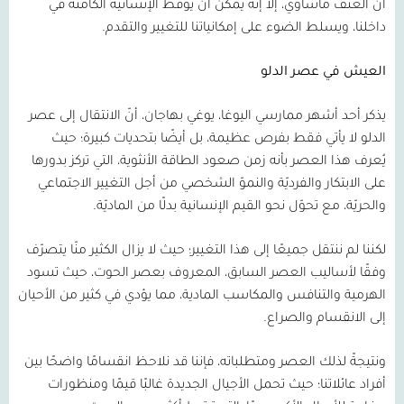
أن العنف مأساوي، إلا إنه يمكن أن يوقظ الإنسانيّة الكامنة في
داخلنا، ويسلط الضوء على إمكانياتنا للتغيير والتقدم.
العيش في عصر الدلو
يذكر أحد أشهر ممارسي اليوغا، يوغي بهاجان، أنّ الانتقال إلى عصر
الدلو لا يأتي فقط بفرص عظيمة، بل أيضًا بتحديات كبيرة؛ حيث
يُعرف هذا العصر بأنه زمن صعود الطاقة الأنثوية، التي تركز بدورها
على الابتكار والفرديّة والنموّ الشخصي من أجل التغيير الاجتماعي
والحريّة، مع تحوّل نحو القيم الإنسانية بدلًا من الماديّة.
لكننا لم ننتقل جميعًا إلى هذا التغيير؛ حيث لا يزال الكثير منّا يتصرّف
وفقًا لأساليب العصر السابق، المعروف بعصر الحوت، حيث تسود
الهرمية والتنافس والمكاسب المادية، مما يؤدي في كثير من الأحيان
إلى الانقسام والصراع.
ونتيجةً لذلك العصر ومتطلباته، فإننا قد نلاحظ انقسامًا واضحًا بين
أفراد عائلاتنا؛ حيث تحمل الأجيال الجديدة غالبًا قيمًا ومنظورات