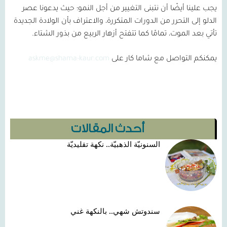
يجب علينا أيضًا أن نتبنى التغيير من أجل النمو؛ حيث يدعونا عصر
الدلو إلى التحرر من الدورات المتكررة، والاعتراف بأن الولادة الجديدة
تأتي بعد الموت، تمامًا كما تتفتح أزهار الربيع من بذور الشتاء.
يمكنكم التواصل مع شاما كار على
askme@shama-kaur.com
أحدث المقالات
السنونيّة الذهبيّة.. نكهة تقليديّة
سندوتش شهي.. بالنكهة غني