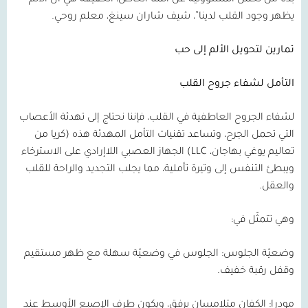
بدلًا من تحمل المسؤولية عن ألمنا الخاص، الحقيقة هي أن الألم
يظهر وجود القلب لدينا”، شيف شاران سينغ، معلم روحي.
تمارين لتحويل الألم إلى حب
التأمل لشفاء جروح القلب
لشفاء الجروح العاطفية في القلب، فإننا نحتاج إلى تهدئة الأعصاب
التي تحمل الجرح، وتساعد تقنيات التأمل المهدئة هذه (كريا من
تعاليم يوغي بهاجان،
LLC
) الجهاز العصبي اللاإرادي على الاسترخاء
ويبطئ التنفس إلى وتيرة تأملية، مما يجلب التجديد والراحة للقلب
والعقل.
وهي تتمثّل في:
وضعيّة الجلوس:
الجلوس في وضعيّة سهلة مع ظهر مستقيم
وقفل رقبة خفيف.
مودرا:
الكفان متلامسان برفق، ويكون طرف الإصبع الأوسط عند