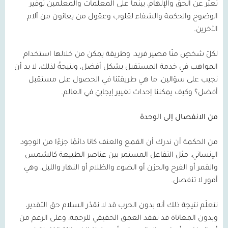
تعبّر عن الحق والإلهام، بينما على المعلمات والمعلمين توفير
الوضوح والحكمة والشفاء لقلوب وعقول من يعانون من آلام
الآخرين.
لكلّ شخصٍ منّا مصير فريد، وطريقة يمكن من خلالها استخدام
المواهب في خدمة المستقبل بشكل أفضل، ونتيجةً لذلك، لا بد أن
نجيب على سؤالين، ما هي طريقتنا في الحصول على مستقبل
أفضل؟ وكيف يمكننا إحداث تغيير إيجابيّ في العالم.
من الانفصال إلى الوحدة
من الحكمة أن ندرك أن القمع والعنف كانا دائمًا جزءًا من الوجود
الإنساني، مثل التفاعل المستمر بين عناصر الطبيعة كالشمس
والقمر أو الفرح والحزن أو الضوء والظلام أو النهار والليل، وهي
أمور لا تنفصل.
نتعلّم نتيجة ذلك أنه بدون الحرب قد لا نقدّر السلام حق التقدير،
وبدون المعاناة قد نفقد العمق الحقيقي للرحمة، وعلى الرغم من