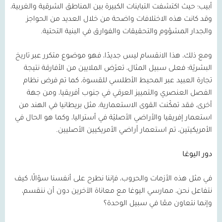
أبيب؛ حيث اكتشفت التباينات الكبيرة بين المناطق الشرقية والغربية،
وقد كانت هذه الاختلافات واضحة من خلال العديد من الحواجز
والجدار المشؤوم والتحقيقات والفوارق في البنية التحتية.
ومع ذلك، هذا الانقسام ليس جديدًا، فهو موضوع متكرر عبر تاريخ
البشريّة؛ فعلى سبيل المثال، تعرّض الملايين من الأفارقة نتيجة
تجارة العبيد عبر المحيط الأطلسي للقسوة، كما تم فرض نظام
الفصل العنصري والتمييز العرقي في جنوب أفريقيا، ومن جهة
أخرى، فقد تمكّنت القوى الاستعمارية، مثل بريطانيا في الهند من
استعمار إفريقيا والأراضي الأصليّة في أستراليا، وكما هو الحال في
الأمريكيتين، تم استعمار أراضي الأمريكيين الأصليين.
دور اليوغا
في مثل هذه الأزمات والحروب، فإننا نطرح على أنفسنا سؤالًا، كيف
نتفاعل نحن، ممارسي اليوغا مع معاناة الآخرين دون أن ننقسم،
وإنما نتعاون معًا في سبيل الوحدة؟