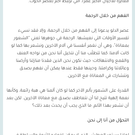
مغايرة للأجيال الأكبر عمرًا، التي ترتبط أكثر بعصر الحوت.
الفهم من خلال الرحمة
عصر الدلو يدعونا إلى الفهم من خلال الرحمة، وإلا فقد نسيء
تفسير الأوقات التي نعيشها. الرحمة في جوهرها تعني “الشعور
بمعاناة”، وهي أن نغمر أنفسنا في آلام الآخرين ونشعر بها كما لو
كانت آلامنا، كما تتطلّب منا أن نتخيل أننا نحن من نواجه العنف
والقمع والانتهاكات؛ حيث نكون نحن الذين فقدنا منازلنا وأرضنا
وعائلاتنا وكرامتنا، وحينها فقط عندها يمكن أن نفهم بصدق
ونتشارك في المعاناة مع الآخرين.
القدرة على الشعور بألم الآخر كما لو كان ألمنا هي هبة رائعة، وكأنها
نعمة إلهية تتيح لنا أن نتعاطف بصدق مع معاناة الآخرين. لكن بعد
أن نشعر بهذا الألم، ما الذي يجب أن يحدث بعد ذلك؟
التحوّل من أنا إلى نحن