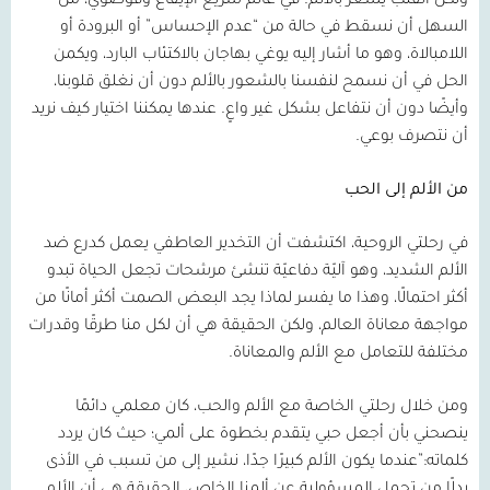
ولكن القلب يشعر بالألم. في عالم سريع الإيقاع وفوضوي، من
السهل أن نسقط في حالة من “عدم الإحساس” أو البرودة أو
اللامبالاة، وهو ما أشار إليه يوغي بهاجان بالاكتئاب البارد، ويكمن
الحل في أن نسمح لنفسنا بالشعور بالألم دون أن نغلق قلوبنا،
وأيضًا دون أن نتفاعل بشكل غير واعٍ. عندها يمكننا اختيار كيف نريد
أن نتصرف بوعي.
من الألم إلى الحب
في رحلتي الروحية، اكتشفت أن التخدير العاطفي يعمل كدرع ضد
الألم الشديد، وهو آليّة دفاعيّة تنشئ مرشحات تجعل الحياة تبدو
أكثر احتمالًا، وهذا ما يفسر لماذا يجد البعض الصمت أكثر أمانًا من
مواجهة معاناة العالم، ولكن الحقيقة هي أن لكل منا طرقًا وقدرات
مختلفة للتعامل مع الألم والمعاناة.
ومن خلال رحلتي الخاصة مع الألم والحب، كان معلمي دائمًا
ينصحني بأن أجعل حبي يتقدم بخطوة على ألمي؛ حيث كان يردد
كلماته:”عندما يكون الألم كبيرًا جدًا، نشير إلى من تسبب في الأذى