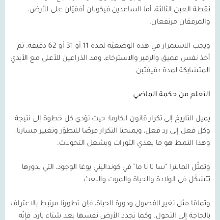
نقطة العين الثالثة، أما الساعدين فيكونان أفقيّان على الأرض،
والمرفقان مرتفعان.
ويجب الاستمرار في هذه الوضعيّة لمدة
11
أو
31
أو
62
دقيقة. ثم
أخذ نفس عميق والزفير والاسترخاء، ومد الذراعين للأعلى مع الأيدي
المتشابكة لمدة دقيقتين.
التعلم من حكمة الماضي
يميل التاريخ إلى تكرار قانون الكارما؛ حيث تؤدي كل خطوة إلى نتيجة
وكل فعل إلى رد فعل، ويمنحنا التكرار فرصًا للتطوّر وتغيير مسارنا،
وهذا النمط هو ما يغذي الثورات ويشعل التحولات.
وتمثّل المانترا “سا تا نا ما” في كونداليني يوغا الوجود، التي بدورها
تتشكّل في الولادة والحياة والموت والبعث.
وتمامًا مثل تغير الفصول ودورة الحياة، فإن تطورنا مرتبط بالاعتراف
بالحاجة إلى التحول. وكما تجدد الأرض نفسها بعد شتاء بارد، فإنّه