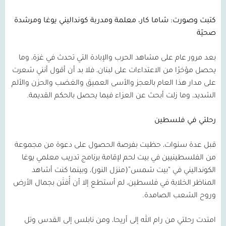
كتبت وصورت: شاما كار، معلمة ومدربة كونداليني يوغا ومرشدة
صحيّة
بعد مرور عام على مشاهد الحرب والإبادة التي تحدث في غزة، وما
يحصل مؤخرًا من الاعتداءات على لبنان، فلا بد أن أقول أنني شعرت
على مدار هذا العام بالعجز والأسى العميق والغضب والحزن والألم
الشديد، وما زلت أبحث عن العزاء فيما يحصل بالحكم القديمة.
رحلتي في فلسطين
قبل عدة سنوات، حظيت بفرصة الحصول على دعوة من مجموعة
من الفلسطينيين في بيت لحم لإقامة برنامج تدريب معلمي يوغا
الكونداليني في “بيت شمس”(منزل النور)، وبينما كنت أشاهد
المناظر الخلابة في فلسطين، لم أستطع إلا أن أُفتَن بجمال الأرض
وروح الشعب الصامدة.
امتدت رحلتي من رام الله إلى أريحا، ومن نابلس إلى القدس وتل