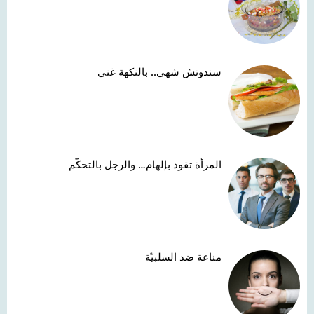
سندوتش شهي.. بالنكهة غني
المرأة تقود بإلهام… والرجل بالتحكّم
مناعة ضد السلبيّة