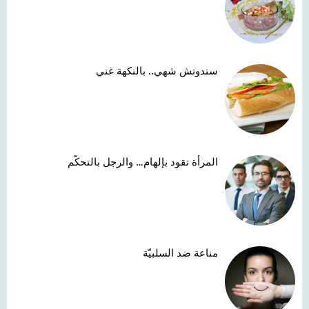
سندوتش شهي.. بالنكهة غني
المرأة تقود بإلهام… والرجل بالتحكّم
مناعة ضد السلبيّة