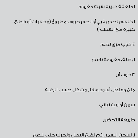
1
ملعقة كبيرة شبت مفروم
1
كلغم لحم بقري أو لحم خروف مطبوخ
(
مكعبات أو قطع
كبيرة مع العظم
)
4
كوب مرق لحم
1
بصلة، مفرومة ناعم
3
كوب أرز
ملح وفلفل أسود وبهار مشكل حسب الرغبة
سمن أو زيت نباتي
طريقة
التحضير
1.
نسخن السمن ثم نضع البصل ونحرك حتى ينضج