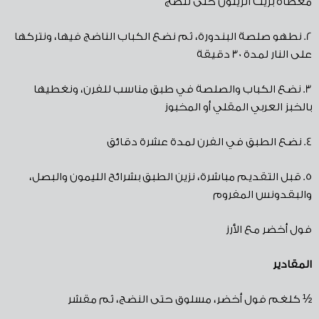
مغطاة بزيت الزيتون حتى تنضج
2.
نطهو صلصة البندورة، ثم نضع الكباب الناضج فيها، ونتركها
على النار لمدة
30
دقيقة
3.
نضع الكباب والصلصة في طبق مناسب للفرن، ونغطيها
بالخبز العربي المقلي أو المخبوز
4.
نضع الطبق في الفرن لمدة عشرة دقائق
5.
قبل التقديم مباشرة، نزين الطبق بشرائح الليمون والبصل،
والبقدونس المفروم
فول أخضر مع الأرز
المقادير
½
كلغم فول أخضر، مسلوق حتى النضج، ثم مقشر