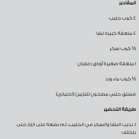
المقادير
4
كوب حليب
4
ملعقة كبيرة نشا
½
كوب سكر
1
ملعقة صغيرة أوراق زعفران
½
كوب ماء ورد
فستق حلبي مطحون للتزيين
(
اختياري
)
طريقة
التحضير
1.
نذيب النشا والسكر في الحليب، ثم نضعه على النار حتى
يتكثف