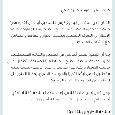
كتبت: تغريد عودة، خبيرة طهي
الفنان الذي استخدم البطيخ كرمز لفلسطين أبدع في تقديم فكرة
مبتكرة ومحفّزة للتفكير؛ حيث أصبح البطيخ رمزًا للمقاومة، ويلفت
الأنظار إلى الصراع المستمر، ويشجع الحوار والتفاهم والتضامن
مع الشعب الفلسطيني.
بما أن البطيخ عنصر أساسي في المطبخ والثقافة الفلسطينية،
اخترت وصفة سلطة البطيخ بالجبنة الفيتا الصديقة للأطفال، والتي
تناسب الصغار والكبار على حد سواء. هذه الوصفة ليست لذيذة
فقط، بل تحمل أيضًا تذكيرًا بأنه وسط الصراع، يمكننا العثور على
لحظات من الحلاوة والتجارب المشتركة.
ومن خلال إشراك أطفالنا في إعداد هذه السلطة، فإننا لا تغذي
أجسادهم فحسب، بل نبثّ أيضًا رسالة أمل ووحدة.
سلطة البطيخ وجبنة الفيتا