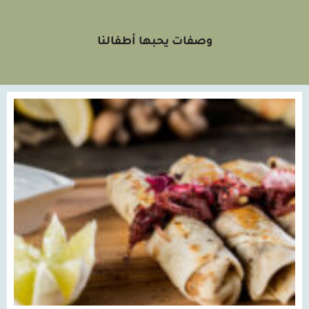
وصفات يحبها أطفالنا