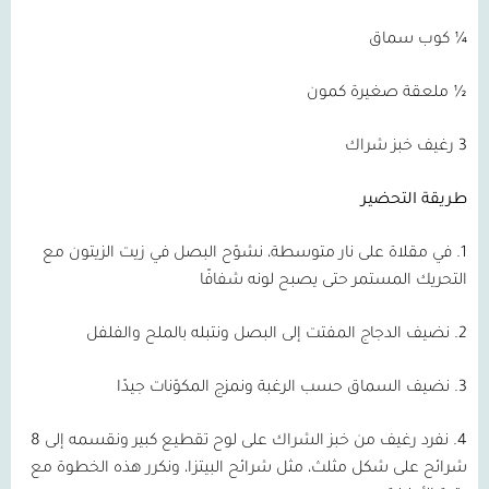
¼ كوب سماق
½ ملعقة صغيرة كمون
3 رغيف خبز شراك
طريقة التحضير
1. في مقلاة على نار متوسطة، نشوّح البصل في زيت الزيتون مع
التحريك المستمر حتى يصبح لونه شفافًا
2. نضيف الدجاج المفتت إلى البصل ونتبله بالملح والفلفل
3. نضيف السماق حسب الرغبة ونمزج المكوّنات جيدًا
4. نفرد رغيف من خبز الشراك على لوح تقطيع كبير ونقسمه إلى 8
شرائح على شكل مثلث، مثل شرائح البيتزا، ونكرر هذه الخطوة مع