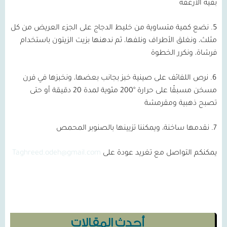
بقية الأرغفة
5. نضع كمية متساوية من خليط الدجاج على الجزء العريض من كل
مثلث، ونغلق الأطراف ونلفها، ثم ندهنها بزيت الزيتون باستخدام
فرشاة، ونكرر الخطوة
6. نرص اللفائف على صينية خبز بجانب بعضها، ونخبزها في فرن
مسخن مسبقًا على حرارة °200 مئوية لمدة 20 دقيقة أو حتى
تصبح ذهبية ومقرمشة
7. نقدمها ساخنة، ويمكننا تزيينها بالصنوبر المحمص
يمكنكم التواصل مع تغريد عودة على
Taghreed.odeh@gmail.com
أحدث المقالات