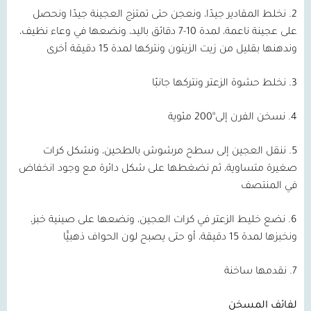
2. نخلط المقادير جيدًا، ونعجن حتى تمتزج العجينة جيدًا ونحصل
على عجينة ناعمة، لمدة 10-7 دقائق باليد، ونضعها في وعاء نظيف،
وندهنها بقليل من زيت الزيتون ونتركها لمدة 15 دقيقة أخرى
3. نخلط حشوة الزعتر ونتركها جانبًا
4. نسخن الفرن إلى°200 مئوية
5. ننقل العجين إلى سطح مرشوش بالطحين، ونشكل كرات
صغيرة متساوية، ثم نضغطها على شكل دائرة مع وجود انخفاض
في المنتصف
6. نضع خليط الزعتر في كرات العجين، ونضعها على صينية خبز،
ونخبزها لمدة 15 دقيقة، أو حتى يصبح لون الحواف ذهبيًّا
7. نقدمها ساخنة
لفائف المسخن