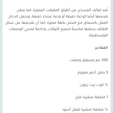
تُعد لفائف المسخن من أطباق المقبلات المميّزة، كما يمكن
تقديمها أيضًا كوجبة خفيفة أو وجبة عشاء خفيفة، ويحمل الدجاج
المتبّل بالسماق مع البصل نكهةً مميّزة، كما أن تقديمها على شكل
اللفائف يجعلها مناسبةً لجميع الأوقات، وخاصةً لمحبي الوصفات
الفلسطينيّة.
المقادير
200 غم مسلوق ومفتت
3 بصل أحمر مفروم
½ كوب زيت زيتون
1 ملعقة صغيرة ملح
½ ملعقة صغيرة فلفل أسود