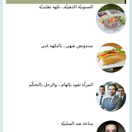
السنونيّة الذهبيّة.. نكهة تقليديّة
سندوتش شهي.. بالنكهة غني
المرأة تقود بإلهام… والرجل بالتحكّم
مناعة ضد السلبيّة